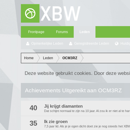
Frontpage
Forums
Leden
Opmerkelijke Leden
Geregistreerde Leden
Huidi
Home
Leden
OCM3RZ
Deze website gebruikt cookies. Door deze websi
Achievements Uitgereikt aan OCM3RZ
40
Jij krijgt diamanten
Dat schijnt normaal te zijn na 10 jaar. Al zou ik er niet al te h
35
Ik zie groen
7,5 jaar lid. Als je je ogen dicht doet zie je nog steeds het X