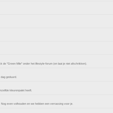
 de "Green Mile" onder het lifestyle-forum (en laat je niet afschrikken).
n dag geduurd.
nzelfde kleurenpalet heeft.
n! Nog even volhouden en we hebben een verrassing voor je.