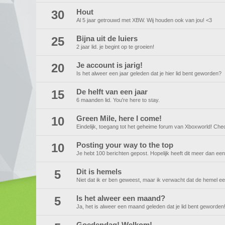
30
Hout
Al 5 jaar getrouwd met XBW. Wij houden ook van jou! <3
25
Bijna uit de luiers
2 jaar lid. je begint op te groeien!
20
Je account is jarig!
Is het alweer een jaar geleden dat je hier lid bent geworden?
15
De helft van een jaar
6 maanden lid. You're here to stay.
10
Green Mile, here I come!
Eindelijk, toegang tot het geheime forum van Xboxworld! Check
10
Posting your way to the top
Je hebt 100 berichten gepost. Hopelijk heeft dit meer dan ee
5
Dit is hemels
Niet dat ik er ben geweest, maar ik verwacht dat de hemel ee
5
Is het alweer een maand?
Ja, het is alweer een maand geleden dat je lid bent geworde