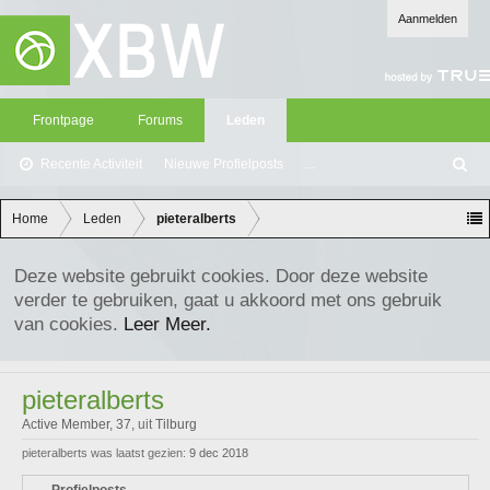
Aanmelden
Frontpage
Forums
Leden
Recente Activiteit
Nieuwe Profielposts
...
Z
oe
ke
Home
Leden
pieteralberts
n
Deze website gebruikt cookies. Door deze website
verder te gebruiken, gaat u akkoord met ons gebruik
van cookies.
Leer Meer.
pieteralberts
Active Member
, 37,
uit
Tilburg
pieteralberts was laatst gezien:
9 dec 2018