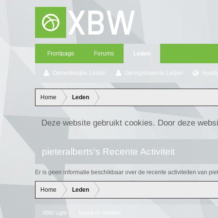
Frontpage
Forums
Leden
Opmerkelijke Leden
Geregistreerde Leden
Huidi
Home
Leden
Deze website gebruikt cookies. Door deze websi
pieteralberts's Recente Activiteit
Er is geen informatie beschikbaar over de recente activiteiten van piet
Home
Leden
XBW Light
based on
Xenforo