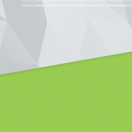
Forum software by XenForo™
©2010-2014 XenForo Ltd.
|
Media embeds by