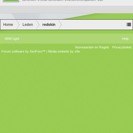
Home
Leden
redskin
XBW Light
Help
Voorwaarden en Regels
Privacybeleid
Forum software by XenForo™
|
Media embeds by s9e