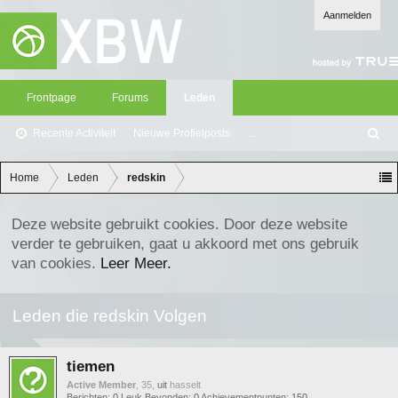
Aanmelden
Frontpage
Forums
Leden
Recente Activiteit
Nieuwe Profielposts
...
Z
oe
ke
Home
Leden
redskin
n
Deze website gebruikt cookies. Door deze website
verder te gebruiken, gaat u akkoord met ons gebruik
van cookies.
Leer Meer.
Leden die redskin Volgen
tiemen
Active Member
, 35,
uit
hasselt
Berichten:
0
Leuk Bevonden:
0
Achievementpunten:
150