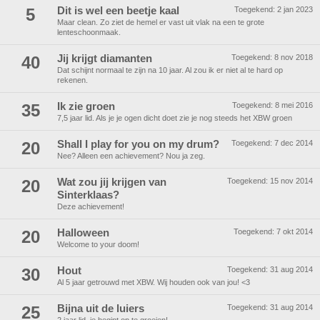
5
Dit is wel een beetje kaal
Toegekend:
2 jan 2023
Maar clean. Zo ziet de hemel er vast uit vlak na een te grote
lenteschoonmaak.
40
Jij krijgt diamanten
Toegekend:
8 nov 2018
Dat schijnt normaal te zijn na 10 jaar. Al zou ik er niet al te hard op
rekenen.
35
Ik zie groen
Toegekend:
8 mei 2016
7,5 jaar lid. Als je je ogen dicht doet zie je nog steeds het XBW groen
20
Shall I play for you on my drum?
Toegekend:
7 dec 2014
Nee? Alleen een achievement? Nou ja zeg.
20
Wat zou jij krijgen van
Toegekend:
15 nov 2014
Sinterklaas?
Deze achievement!
20
Halloween
Toegekend:
7 okt 2014
Welcome to your doom!
30
Hout
Toegekend:
31 aug 2014
Al 5 jaar getrouwd met XBW. Wij houden ook van jou! <3
25
Bijna uit de luiers
Toegekend:
31 aug 2014