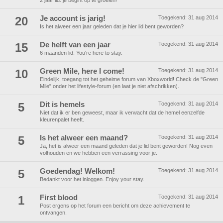
2 jaar lid. je begint op te groeien!
20
Je account is jarig!
Toegekend:
31 aug 2014
Is het alweer een jaar geleden dat je hier lid bent geworden?
15
De helft van een jaar
Toegekend:
31 aug 2014
6 maanden lid. You're here to stay.
10
Green Mile, here I come!
Toegekend:
31 aug 2014
Eindelijk, toegang tot het geheime forum van Xboxworld! Check de "Green
Mile" onder het lifestyle-forum (en laat je niet afschrikken).
5
Dit is hemels
Toegekend:
31 aug 2014
Niet dat ik er ben geweest, maar ik verwacht dat de hemel eenzelfde
kleurenpalet heeft.
5
Is het alweer een maand?
Toegekend:
31 aug 2014
Ja, het is alweer een maand geleden dat je lid bent geworden! Nog even
volhouden en we hebben een verrassing voor je.
5
Goedendag! Welkom!
Toegekend:
31 aug 2014
Bedankt voor het inloggen. Enjoy your stay.
1
First blood
Toegekend:
31 aug 2014
Post ergens op het forum een bericht om deze achievement te
ontvangen.