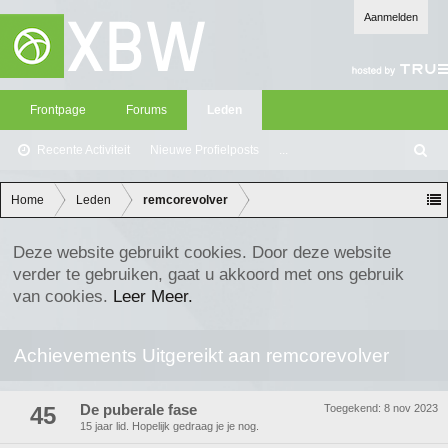
Aanmelden
Frontpage
Forums
Leden
Recente Activiteit
Nieuwe Profielposts
...
Z
oe
ke
Home
Leden
remcorevolver
n
Deze website gebruikt cookies. Door deze website
verder te gebruiken, gaat u akkoord met ons gebruik
van cookies.
Leer Meer.
Achievements Uitgereikt aan remcorevolver
45
De puberale fase
Toegekend:
8 nov 2023
15 jaar lid. Hopelijk gedraag je je nog.