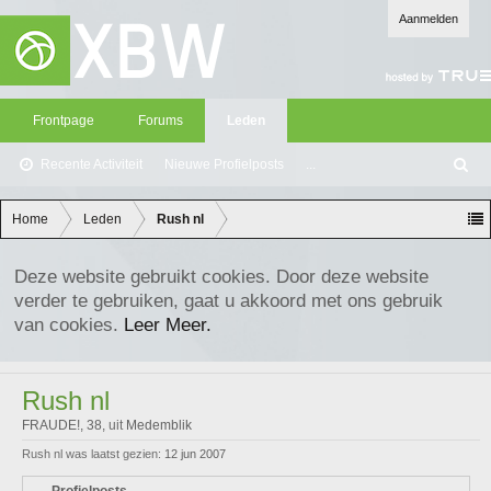
Aanmelden
Frontpage
Forums
Leden
Recente Activiteit
Nieuwe Profielposts
...
Z
oe
ke
Home
Leden
Rush nl
n
Deze website gebruikt cookies. Door deze website
verder te gebruiken, gaat u akkoord met ons gebruik
van cookies.
Leer Meer.
Rush nl
FRAUDE!
, 38,
uit
Medemblik
Rush nl was laatst gezien:
12 jun 2007