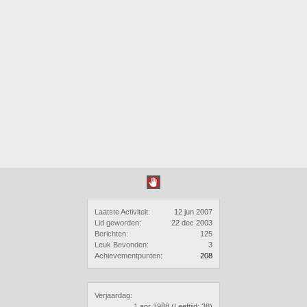
Laatste Activiteit:
12 jun 2007
Lid geworden:
22 dec 2003
Berichten:
125
Leuk Bevonden:
3
Achievementpunten:
208
Verjaardag:
1 apr 1988
(Leeftijd: 38)