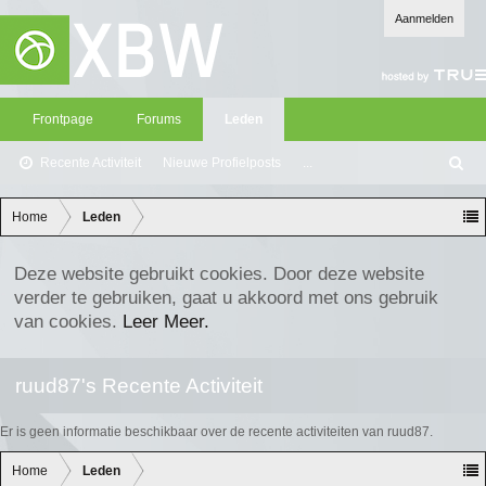
Aanmelden
Frontpage
Forums
Leden
Recente Activiteit
Nieuwe Profielposts
...
Z
oe
ke
Home
Leden
n
Deze website gebruikt cookies. Door deze website
verder te gebruiken, gaat u akkoord met ons gebruik
van cookies.
Leer Meer.
ruud87's Recente Activiteit
Er is geen informatie beschikbaar over de recente activiteiten van ruud87.
Home
Leden