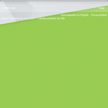
XBW Light
Help
Voorwaarden en Regels
Privacybeleid
Forum software by XenForo™
|
Media embeds by s9e