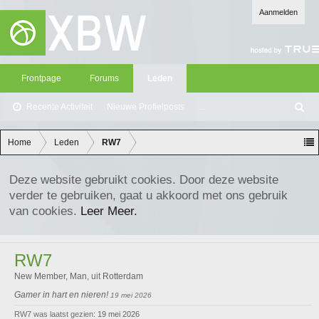
Aanmelden
Frontpage
Forums
Leden
Recente Activiteit
Nieuwe Profielposts
...
Z
oe
ke
Home
Leden
RW7
n
Deze website gebruikt cookies. Door deze website
verder te gebruiken, gaat u akkoord met ons gebruik
van cookies.
Leer Meer.
RW7
New Member
, Man,
uit
Rotterdam
Gamer in hart en nieren!
19 mei 2026
RW7 was laatst gezien:
19 mei 2026