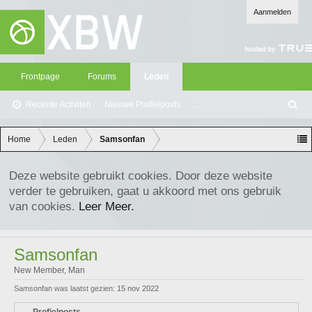
Aanmelden
Frontpage
Forums
Leden
Recente Activiteit
Nieuwe Profielposts
...
Z
oe
ke
Home
Leden
Samsonfan
n
Deze website gebruikt cookies. Door deze website
verder te gebruiken, gaat u akkoord met ons gebruik
van cookies.
Leer Meer.
Samsonfan
New Member
, Man
Samsonfan was laatst gezien:
15 nov 2022