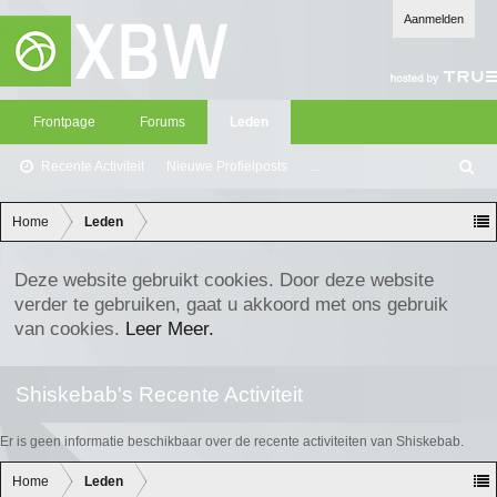
Aanmelden
Frontpage
Forums
Leden
Recente Activiteit
Nieuwe Profielposts
...
Z
oe
ke
Home
Leden
n
Deze website gebruikt cookies. Door deze website
verder te gebruiken, gaat u akkoord met ons gebruik
van cookies.
Leer Meer.
Shiskebab's Recente Activiteit
Er is geen informatie beschikbaar over de recente activiteiten van Shiskebab.
Home
Leden