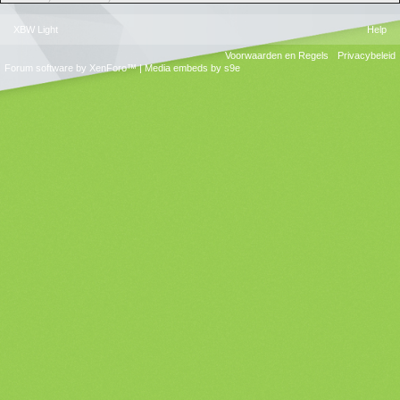
XBW Light
Help
Voorwaarden en Regels
Privacybeleid
Forum software by XenForo™
|
Media embeds by s9e