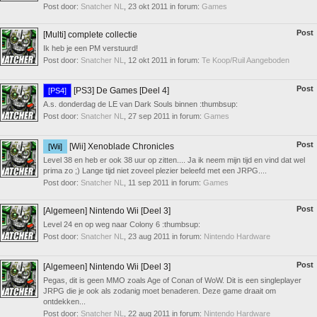
Post door:
Snatcher NL
,
23 okt 2011
in forum:
Games
Post
[Multi] complete collectie
Ik heb je een PM verstuurd!
Post door:
Snatcher NL
,
12 okt 2011
in forum:
Te Koop/Ruil Aangeboden
Post
[PS3] De Games [Deel 4]
[PS4]
A.s. donderdag de LE van Dark Souls binnen :thumbsup:
Post door:
Snatcher NL
,
27 sep 2011
in forum:
Games
Post
[Wii] Xenoblade Chronicles
[Wii]
Level 38 en heb er ook 38 uur op zitten.... Ja ik neem mijn tijd en vind dat wel
prima zo ;) Lange tijd niet zoveel plezier beleefd met een JRPG....
Post door:
Snatcher NL
,
11 sep 2011
in forum:
Games
Post
[Algemeen] Nintendo Wii [Deel 3]
Level 24 en op weg naar Colony 6 :thumbsup:
Post door:
Snatcher NL
,
23 aug 2011
in forum:
Nintendo Hardware
Post
[Algemeen] Nintendo Wii [Deel 3]
Pegas, dit is geen MMO zoals Age of Conan of WoW. Dit is een singleplayer
JRPG die je ook als zodanig moet benaderen. Deze game draait om
ontdekken...
Post door:
Snatcher NL
,
22 aug 2011
in forum:
Nintendo Hardware