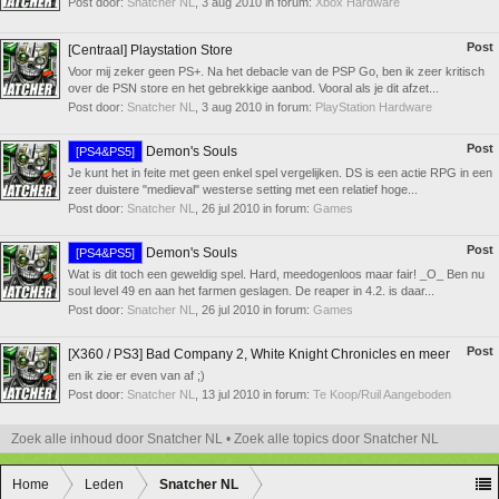
Post door:
Snatcher NL
,
3 aug 2010
in forum:
Xbox Hardware
Post
[Centraal] Playstation Store
Voor mij zeker geen PS+. Na het debacle van de PSP Go, ben ik zeer kritisch
over de PSN store en het gebrekkige aanbod. Vooral als je dit afzet...
Post door:
Snatcher NL
,
3 aug 2010
in forum:
PlayStation Hardware
Post
Demon's Souls
[PS4&PS5]
Je kunt het in feite met geen enkel spel vergelijken. DS is een actie RPG in een
zeer duistere "medieval" westerse setting met een relatief hoge...
Post door:
Snatcher NL
,
26 jul 2010
in forum:
Games
Post
Demon's Souls
[PS4&PS5]
Wat is dit toch een geweldig spel. Hard, meedogenloos maar fair! _O_ Ben nu
soul level 49 en aan het farmen geslagen. De reaper in 4.2. is daar...
Post door:
Snatcher NL
,
26 jul 2010
in forum:
Games
Post
[X360 / PS3] Bad Company 2, White Knight Chronicles en meer
en ik zie er even van af ;)
Post door:
Snatcher NL
,
13 jul 2010
in forum:
Te Koop/Ruil Aangeboden
Zoek alle inhoud door Snatcher NL
Zoek alle topics door Snatcher NL
Home
Leden
Snatcher NL