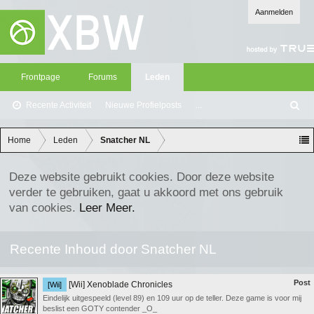
Aanmelden
Frontpage
Forums
Leden
Recente Activiteit
Nieuwe Profielposts
...
Z
oe
ke
Home
Leden
Snatcher NL
n
Deze website gebruikt cookies. Door deze website
verder te gebruiken, gaat u akkoord met ons gebruik
van cookies.
Leer Meer.
Recente Inhoud door Snatcher NL
Post
[Wii] Xenoblade Chronicles
[Wii]
Eindelijk uitgespeeld (level 89) en 109 uur op de teller. Deze game is voor mij
beslist een GOTY contender _O_