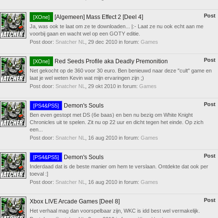
Post
[Algemeen] Mass Effect 2 [Deel 4]
[XOne]
Ja, was ook te laat om ze te downloaden... |:- Laat ze nu ook echt aan me
voorbij gaan en wacht wel op een GOTY editie.
Post door:
Snatcher NL
,
29 dec 2010
in forum:
Games
Post
Red Seeds Profile aka Deadly Premonition
[XOne]
Net gekocht op de 360 voor 30 euro. Ben benieuwd naar deze "cult" game en
laat je wel weten Kevin wat mijn ervaringen zijn ;)
Post door:
Snatcher NL
,
29 okt 2010
in forum:
Games
Post
Demon's Souls
[PS4&PS5]
Ben even gestopt met DS (6e baas) en ben nu bezig om White Knight
Chronicles uit te spelen. Zit nu op 22 uur en dicht tegen het einde. Op zich
een...
Post door:
Snatcher NL
,
16 aug 2010
in forum:
Games
Post
Demon's Souls
[PS4&PS5]
Inderdaad dat is de beste manier om hem te verslaan. Ontdekte dat ook per
toeval :]
Post door:
Snatcher NL
,
16 aug 2010
in forum:
Games
Post
Xbox LIVE Arcade Games [Deel 8]
Het verhaal mag dan voorspelbaar zijn, WKC is idd best wel vermakelijk.