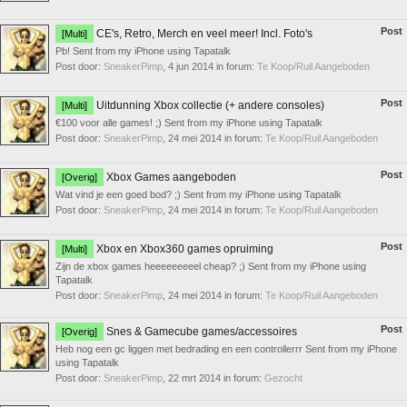
Post
CE's, Retro, Merch en veel meer! Incl. Foto's
[Multi]
Pb! Sent from my iPhone using Tapatalk
Post door:
SneakerPimp
,
4 jun 2014
in forum:
Te Koop/Ruil Aangeboden
Post
Uitdunning Xbox collectie (+ andere consoles)
[Multi]
€100 voor alle games! ;) Sent from my iPhone using Tapatalk
Post door:
SneakerPimp
,
24 mei 2014
in forum:
Te Koop/Ruil Aangeboden
Post
Xbox Games aangeboden
[Overig]
Wat vind je een goed bod? ;) Sent from my iPhone using Tapatalk
Post door:
SneakerPimp
,
24 mei 2014
in forum:
Te Koop/Ruil Aangeboden
Post
Xbox en Xbox360 games opruiming
[Multi]
Zijn de xbox games heeeeeeeeel cheap? ;) Sent from my iPhone using
Tapatalk
Post door:
SneakerPimp
,
24 mei 2014
in forum:
Te Koop/Ruil Aangeboden
Post
Snes & Gamecube games/accessoires
[Overig]
Heb nog een gc liggen met bedrading en een controllerrr Sent from my iPhone
using Tapatalk
Post door:
SneakerPimp
,
22 mrt 2014
in forum:
Gezocht