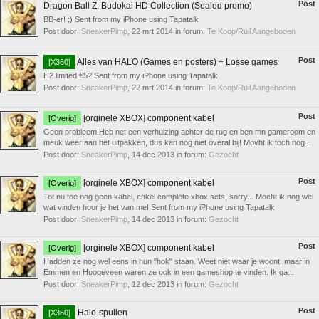
Post
Dragon Ball Z: Budokai HD Collection (Sealed promo)
BB-er! ;) Sent from my iPhone using Tapatalk
Post door:
SneakerPimp
,
22 mrt 2014
in forum:
Te Koop/Ruil Aangeboden
Post
Alles van HALO (Games en posters) + Losse games
[X360]
H2 limited €5? Sent from my iPhone using Tapatalk
Post door:
SneakerPimp
,
22 mrt 2014
in forum:
Te Koop/Ruil Aangeboden
Post
[orginele XBOX] component kabel
[Overig]
Geen probleem!Heb net een verhuizing achter de rug en ben mn gameroom en
meuk weer aan het uitpakken, dus kan nog niet overal bij! Movht ik toch nog...
Post door:
SneakerPimp
,
14 dec 2013
in forum:
Gezocht
Post
[orginele XBOX] component kabel
[Overig]
Tot nu toe nog geen kabel, enkel complete xbox sets, sorry... Mocht ik nog wel
wat vinden hoor je het van me! Sent from my iPhone using Tapatalk
Post door:
SneakerPimp
,
14 dec 2013
in forum:
Gezocht
Post
[orginele XBOX] component kabel
[Overig]
Hadden ze nog wel eens in hun "hok" staan. Weet niet waar je woont, maar in
Emmen en Hoogeveen waren ze ook in een gameshop te vinden. Ik ga...
Post door:
SneakerPimp
,
12 dec 2013
in forum:
Gezocht
Post
Halo-spullen
[X360]