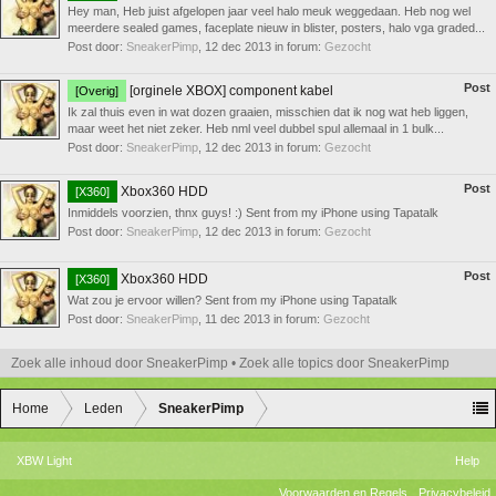
Hey man, Heb juist afgelopen jaar veel halo meuk weggedaan. Heb nog wel
meerdere sealed games, faceplate nieuw in blister, posters, halo vga graded...
Post door:
SneakerPimp
,
12 dec 2013
in forum:
Gezocht
Post
[orginele XBOX] component kabel
[Overig]
Ik zal thuis even in wat dozen graaien, misschien dat ik nog wat heb liggen,
maar weet het niet zeker. Heb nml veel dubbel spul allemaal in 1 bulk...
Post door:
SneakerPimp
,
12 dec 2013
in forum:
Gezocht
Post
Xbox360 HDD
[X360]
Inmiddels voorzien, thnx guys! :) Sent from my iPhone using Tapatalk
Post door:
SneakerPimp
,
12 dec 2013
in forum:
Gezocht
Post
Xbox360 HDD
[X360]
Wat zou je ervoor willen? Sent from my iPhone using Tapatalk
Post door:
SneakerPimp
,
11 dec 2013
in forum:
Gezocht
Zoek alle inhoud door SneakerPimp
Zoek alle topics door SneakerPimp
Home
Leden
SneakerPimp
XBW Light
Help
Voorwaarden en Regels
Privacybeleid