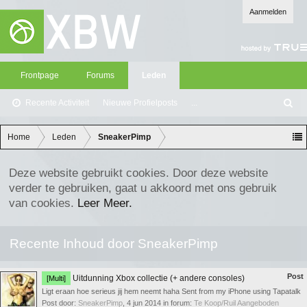
Aanmelden
Frontpage
Forums
Leden
Recente Activiteit
Nieuwe Profielposts
...
Z
oe
ke
Home
Leden
SneakerPimp
n
Deze website gebruikt cookies. Door deze website
verder te gebruiken, gaat u akkoord met ons gebruik
van cookies.
Leer Meer.
Recente Inhoud door SneakerPimp
Post
Uitdunning Xbox collectie (+ andere consoles)
[Multi]
Ligt eraan hoe serieus jij hem neemt haha Sent from my iPhone using Tapatalk
Post door:
SneakerPimp
,
4 jun 2014
in forum:
Te Koop/Ruil Aangeboden