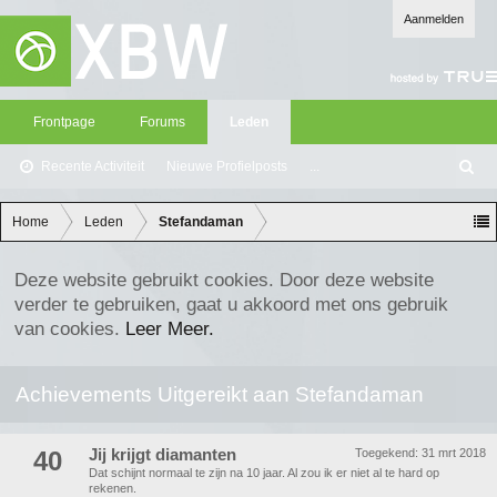
Aanmelden
Frontpage
Forums
Leden
Recente Activiteit
Nieuwe Profielposts
...
Z
oe
ke
Home
Leden
Stefandaman
n
Deze website gebruikt cookies. Door deze website
verder te gebruiken, gaat u akkoord met ons gebruik
van cookies.
Leer Meer.
Achievements Uitgereikt aan Stefandaman
40
Jij krijgt diamanten
Toegekend:
31 mrt 2018
Dat schijnt normaal te zijn na 10 jaar. Al zou ik er niet al te hard op
rekenen.