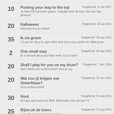
10
Posting your way to the top
Toegekend:
11 okt 2017
Je hebt 100 berichten gepost. Hopelijk heeft dit meer dan een dag
geduurd.
20
Halloween
Toegekend:
18 okt 2015
Welcome to your doom!
35
Ik zie groen
Toegekend:
30 sep 2015
7,5 jaar lid. Als je je ogen dicht doet zie je nog steeds het XBW groen
2
One small step
Toegekend:
26 sep 2015
Er is iemand die je post leuk vindt. Ga zo door!
20
Shall I play for you on my drum?
Toegekend:
7 dec 2014
Nee? Alleen een achievement? Nou ja zeg.
20
Wat zou jij krijgen van
Toegekend:
15 nov 2014
Sinterklaas?
Deze achievement!
30
Hout
Toegekend:
31 aug 2014
Al 5 jaar getrouwd met XBW. Wij houden ook van jou! <3
25
Bijna uit de luiers
Toegekend:
31 aug 2014