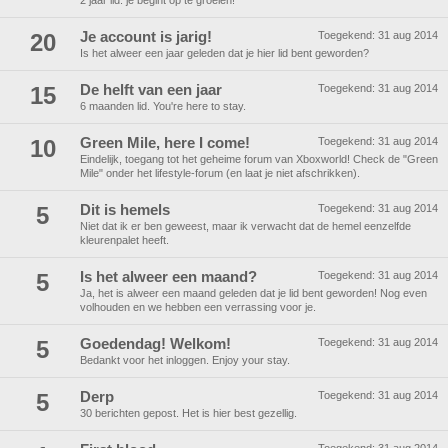
2 jaar lid. je begint op te groeien!
20
Je account is jarig!
Toegekend:
31 aug 2014
Is het alweer een jaar geleden dat je hier lid bent geworden?
15
De helft van een jaar
Toegekend:
31 aug 2014
6 maanden lid. You're here to stay.
10
Green Mile, here I come!
Toegekend:
31 aug 2014
Eindelijk, toegang tot het geheime forum van Xboxworld! Check de "Green
Mile" onder het lifestyle-forum (en laat je niet afschrikken).
5
Dit is hemels
Toegekend:
31 aug 2014
Niet dat ik er ben geweest, maar ik verwacht dat de hemel eenzelfde
kleurenpalet heeft.
5
Is het alweer een maand?
Toegekend:
31 aug 2014
Ja, het is alweer een maand geleden dat je lid bent geworden! Nog even
volhouden en we hebben een verrassing voor je.
5
Goedendag! Welkom!
Toegekend:
31 aug 2014
Bedankt voor het inloggen. Enjoy your stay.
5
Derp
Toegekend:
31 aug 2014
30 berichten gepost. Het is hier best gezellig.