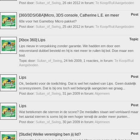
Post door:
Sultan_of_Swing
,
26 okt 2012
in forum:
Te Koop/Ruil Aangeboden
Post
[360/3DS/GBA]Micro, 3DS console, Catherine L.E. en meer
60e voor het Gameboy Micro pakket?
Post door:
Sultan_of_Swing
,
25 okt 2012
in forum:
Te Koop/Ruil Aangeboden
Topic
[Xbox 360] Lips
Lips nieuw in verpakking zonder garantie. We hadden em door een
misverstand dubbel besteld en hij is niet meer te ruilen bij bol. Doe maar een
bod.
Topic door:
Sultan_of_Swing
,
24 feb 2009
, 1 reacties, in forum:
Te Koop/Ruil
Aangeboden
Post
Lips
Ok, bedankt voor de toelichting. Dat is wel het nadeel van Lips. Geen duidelijk
scoresysteem. Dat is bij ons toch wel belangrijk aangezien we graag...
Post door:
Sultan_of_Swing
,
31 jan 2009
in forum:
Algemeen
Post
Lips
Wat betekenen die sterren in de score? De medailles staan wel verklaard maar
het aantal sterren is soms bij de een hoger terwijl de ander meer punten...
Post door:
Sultan_of_Swing
,
30 jan 2009
in forum:
Algemeen
Post
[Studie] Welke vereniging ben jij lid?