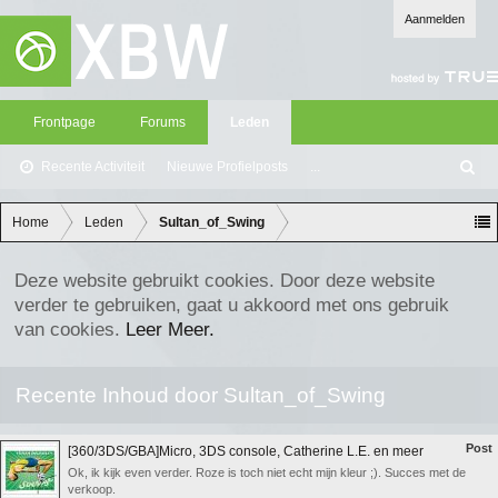
Aanmelden
Frontpage
Forums
Leden
Recente Activiteit
Nieuwe Profielposts
...
Z
oe
ke
Home
Leden
Sultan_of_Swing
n
Deze website gebruikt cookies. Door deze website
verder te gebruiken, gaat u akkoord met ons gebruik
van cookies.
Leer Meer.
Recente Inhoud door Sultan_of_Swing
Post
[360/3DS/GBA]Micro, 3DS console, Catherine L.E. en meer
Ok, ik kijk even verder. Roze is toch niet echt mijn kleur ;). Succes met de
verkoop.