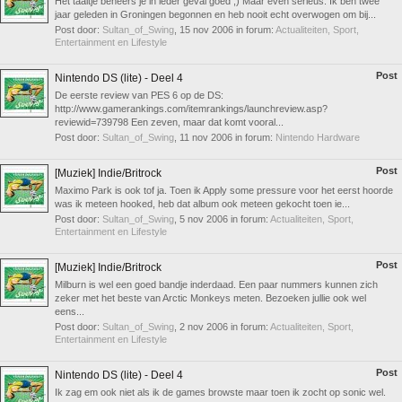
Het taaltje beheers je in ieder geval goed ;) Maar even serieus: Ik ben twee
jaar geleden in Groningen begonnen en heb nooit echt overwogen om bij...
Post door:
Sultan_of_Swing
,
15 nov 2006
in forum:
Actualiteiten, Sport,
Entertainment en Lifestyle
Post
Nintendo DS (lite) - Deel 4
De eerste review van PES 6 op de DS:
http://www.gamerankings.com/itemrankings/launchreview.asp?
reviewid=739798 Een zeven, maar dat komt vooral...
Post door:
Sultan_of_Swing
,
11 nov 2006
in forum:
Nintendo Hardware
Post
[Muziek] Indie/Britrock
Maximo Park is ook tof ja. Toen ik Apply some pressure voor het eerst hoorde
was ik meteen hooked, heb dat album ook meteen gekocht toen ie...
Post door:
Sultan_of_Swing
,
5 nov 2006
in forum:
Actualiteiten, Sport,
Entertainment en Lifestyle
Post
[Muziek] Indie/Britrock
Milburn is wel een goed bandje inderdaad. Een paar nummers kunnen zich
zeker met het beste van Arctic Monkeys meten. Bezoeken jullie ook wel
eens...
Post door:
Sultan_of_Swing
,
2 nov 2006
in forum:
Actualiteiten, Sport,
Entertainment en Lifestyle
Post
Nintendo DS (lite) - Deel 4
Ik zag em ook niet als ik de games browste maar toen ik zocht op sonic wel.