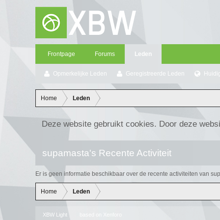
Frontpage
Forums
Leden
Opmerkelijke Leden
Geregistreerde Leden
Huidi
Home
Leden
Deze website gebruikt cookies. Door deze websi
supamasta's Recente Activiteit
Er is geen informatie beschikbaar over de recente activiteiten van s
Home
Leden
XBW Light
based on
Xenforo