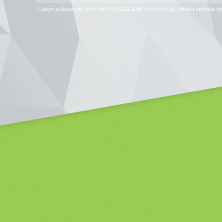
Forum software by XenForo™
©2010-2014 XenForo Ltd.
|
Media embeds by