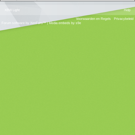
XBW Light
Help
Voorwaarden en Regels
Privacybeleid
Forum software by XenForo™
|
Media embeds by s9e