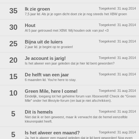
35
Ik zie groen
Toegekend:
31 aug 2014
7,5 jaar lid. Als je je ogen dicht doet zie je nog steeds het XBW groen
30
Hout
Toegekend:
31 aug 2014
Al 5 jaar getrouwd met XBW. Wij houden ook van jou! <3
25
Bijna uit de luiers
Toegekend:
31 aug 2014
2 jaar lid. je begint op te groeien!
20
Je account is jarig!
Toegekend:
31 aug 2014
Is het alweer een jaar geleden dat je hier lid bent geworden?
15
De helft van een jaar
Toegekend:
31 aug 2014
6 maanden lid. You're here to stay.
10
Green Mile, here I come!
Toegekend:
31 aug 2014
Eindelijk, toegang tot het geheime forum van Xboxworld! Check de "Green
Mile" onder het lifestyle-forum (en laat je niet afschrikken).
5
Dit is hemels
Toegekend:
31 aug 2014
Niet dat ik er ben geweest, maar ik verwacht dat de hemel eenzelfde
kleurenpalet heeft.
5
Is het alweer een maand?
Toegekend:
31 aug 2014
Ja, het is alweer een maand geleden dat je lid bent geworden! Nog even