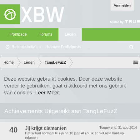
Aanmelden
Frontpage
Forums
Leden
Recente Activiteit
Nieuwe Profielposts
...
Z
oe
ke
Home
Leden
TangLeFuzZ
n
Deze website gebruikt cookies. Door deze website
verder te gebruiken, gaat u akkoord met ons gebruik
van cookies.
Leer Meer.
Achievements Uitgereikt aan TangLeFuzZ
40
Jij krijgt diamanten
Toegekend:
31 aug 2014
Dat schijnt normaal te zijn na 10 jaar. Al zou ik er niet al te hard op
rekenen.