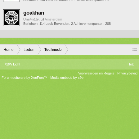
goakhan
Uns4n1ty
,
uit
Amsterdam
Berichten:
114
Leuk Bevonden:
2
Achievementpunten:
208
Home
Leden
Technoob
XBW Light
Help
Voorwaarden en Regels
Privacybeleid
Forum software by XenForo™
|
Media embeds by s9e