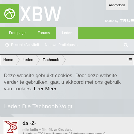
Aanmelden
Frontpage
Forums
Leden
Recente Activiteit
Nieuwe Profielposts
...
Z
oe
ke
Home
Leden
Technoob
n
Deze website gebruikt cookies. Door deze website
verder te gebruiken, gaat u akkoord met ons gebruik
van cookies.
Leer Meer.
Leden Die Technoob Volgt
da -Z-
mijn knijn = fijn
, 49,
uit
Cleveland
Berichten:
790
Leuk Bevonden:
27
Achievementpunten:
0