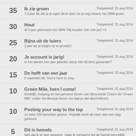
35
Ik zie groen
Toegekend:
31 aug 2014
7,5 jaar lid. Als je je ogen dicht doet zie je nog steeds het XBW groen
30
Hout
Toegekend:
31 aug 2014
Al 5 jaar getrouwd met XBW. Wij houden ook van jou! <3
25
Bijna uit de luiers
Toegekend:
31 aug 2014
2 jaar lid. je begint op te groeien!
20
Je account is jarig!
Toegekend:
31 aug 2014
Is het alweer een jaar geleden dat je hier lid bent geworden?
15
De helft van een jaar
Toegekend:
31 aug 2014
6 maanden lid. You're here to stay.
10
Green Mile, here I come!
Toegekend:
31 aug 2014
Eindelijk, toegang tot het geheime forum van Xboxworld! Check de "Green
Mile" onder het lifestyle-forum (en laat je niet afschrikken).
10
Posting your way to the top
Toegekend:
31 aug 2014
Je hebt 100 berichten gepost. Hopelijk heeft dit meer dan een dag
geduurd.
5
Dit is hemels
Toegekend:
31 aug 2014
Niet dat ik er ben geweest, maar ik verwacht dat de hemel eenzelfde