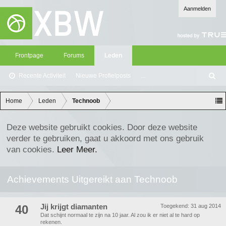
Aanmelden
Frontpage
Forums
Leden
Recente Activiteit
Nieuwe Profielposts
...
Z
oe
ke
Home
Leden
Technoob
n
Deze website gebruikt cookies. Door deze website
verder te gebruiken, gaat u akkoord met ons gebruik
van cookies.
Leer Meer.
Achievements Uitgereikt aan Technoob
40
Jij krijgt diamanten
Toegekend:
31 aug 2014
Dat schijnt normaal te zijn na 10 jaar. Al zou ik er niet al te hard op
rekenen.