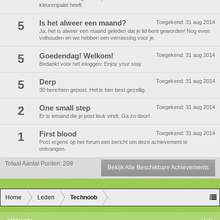
kleurenpalet heeft.
5
Is het alweer een maand?
Toegekend:
31 aug 2014
Ja, het is alweer een maand geleden dat je lid bent geworden! Nog even
volhouden en we hebben een verrassing voor je.
5
Goedendag! Welkom!
Toegekend:
31 aug 2014
Bedankt voor het inloggen. Enjoy your stay.
5
Derp
Toegekend:
31 aug 2014
30 berichten gepost. Het is hier best gezellig.
2
One small step
Toegekend:
31 aug 2014
Er is iemand die je post leuk vindt. Ga zo door!
1
First blood
Toegekend:
31 aug 2014
Post ergens op het forum een bericht om deze achievement te
ontvangen.
Totaal Aantal Punten: 208
Bekijk Alle Beschikbare Achievements
Home
Leden
Technoob