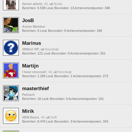
Server admin
, 40,
uit
Breda
Berichten:
5.538
Leuk Bevonden:
13
Achievementpunten:
348
JosB
Active Member
Berichten:
0
Leuk Bevonden:
0
Achievementpunten:
190
Marinus
XBW.nl VIP
,
uit
Noordwijk
Berichten:
121
Leuk Bevonden:
0
Achievementpunten:
251
Martijn
I have returned!
, 40,
uit
Noordwijk
Berichten:
1.269
Leuk Bevonden:
1
Achievementpunten:
273
masterthief
Patriach
Berichten:
16
Leuk Bevonden:
0
Achievementpunten:
191
Mirik
XBW Bazin
, 44,
uit
Delft
Berichten:
8.476
Leuk Bevonden:
3
Achievementpunten:
343