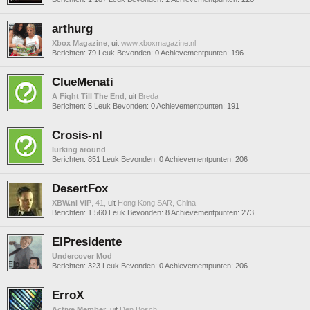
arthurg
Xbox Magazine
,
uit
www.xboxmagazine.nl
Berichten:
79
Leuk Bevonden:
0
Achievementpunten:
196
ClueMenati
A Fight Till The End
,
uit
Breda
Berichten:
5
Leuk Bevonden:
0
Achievementpunten:
191
Crosis-nl
lurking around
Berichten:
851
Leuk Bevonden:
0
Achievementpunten:
206
DesertFox
XBW.nl VIP
, 41,
uit
Hong Kong SAR, China
Berichten:
1.560
Leuk Bevonden:
8
Achievementpunten:
273
ElPresidente
Undercover Mod
Berichten:
323
Leuk Bevonden:
0
Achievementpunten:
206
ErroX
Active Member
,
uit
Den Bosch