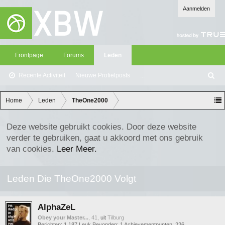
Aanmelden
Frontpage
Forums
Leden
Recente Activiteit
Nieuwe Profielposts
...
Z
oe
ke
Home
Leden
TheOne2000
n
Deze website gebruikt cookies. Door deze website
verder te gebruiken, gaat u akkoord met ons gebruik
van cookies.
Leer Meer.
Leden Die TheOne2000 Volgt
AlphaZeL
Obey your Master...
, 41,
uit
Tilburg
Berichten:
1.187
Leuk Bevonden:
1
Achievementpunten:
226