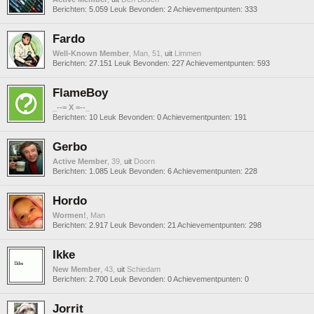
Berichten:
5.059
Leuk Bevonden:
2
Achievementpunten:
333
Fardo
Well-Known Member
, Man, 51,
uit
Limmen
Berichten:
27.151
Leuk Bevonden:
227
Achievementpunten:
593
FlameBoy
_--= X =--_
Berichten:
10
Leuk Bevonden:
0
Achievementpunten:
191
Gerbo
Active Member
, 39,
uit
Doorn
Berichten:
1.085
Leuk Bevonden:
6
Achievementpunten:
228
Hordo
Wormen!
, Man
Berichten:
2.917
Leuk Bevonden:
21
Achievementpunten:
298
Ikke
New Member
, 43,
uit
Schiedam
Berichten:
2.700
Leuk Bevonden:
0
Achievementpunten:
0
Jorrit