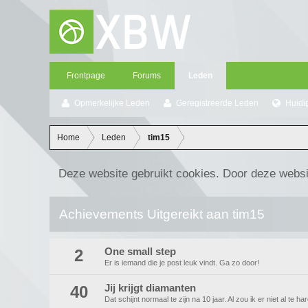
Frontpage
Forums
Leden
Opmerkelijke Leden
Geregistreerde Leden
Huidi
Home
Leden
tim15
Deze website gebruikt cookies. Door deze websi
Achievements Uitgereikt aan tim15
2
One small step
Er is iemand die je post leuk vindt. Ga zo door!
40
Jij krijgt diamanten
Dat schijnt normaal te zijn na 10 jaar. Al zou ik er niet al te h