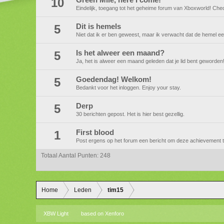
10
Green Mile, here I come!
Eindelijk, toegang tot het geheime forum van Xboxworld! Check
5
Dit is hemels
Niet dat ik er ben geweest, maar ik verwacht dat de hemel ee
5
Is het alweer een maand?
Ja, het is alweer een maand geleden dat je lid bent geworde
5
Goedendag! Welkom!
Bedankt voor het inloggen. Enjoy your stay.
5
Derp
30 berichten gepost. Het is hier best gezellig.
1
First blood
Post ergens op het forum een bericht om deze achievement 
Totaal Aantal Punten: 248
Home
Leden
tim15
XBW Light
based on
Xenforo