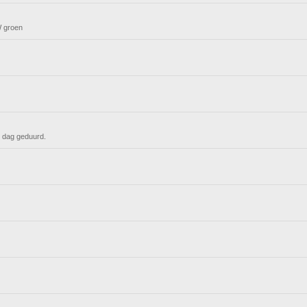
BW groen
n dag geduurd.