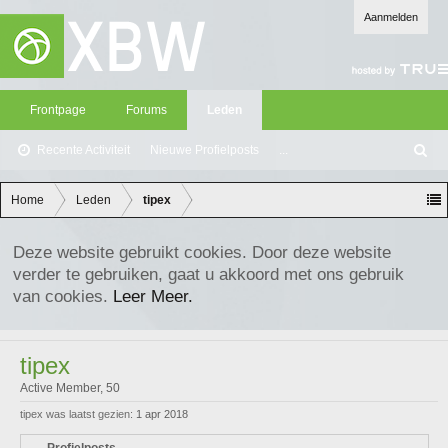
Aanmelden
Frontpage
Forums
Leden
Recente Activiteit
Nieuwe Profielposts
...
Z
oe
ke
Home
Leden
tipex
n
Deze website gebruikt cookies. Door deze website
verder te gebruiken, gaat u akkoord met ons gebruik
van cookies.
Leer Meer.
tipex
Active Member
, 50
tipex was laatst gezien:
1 apr 2018