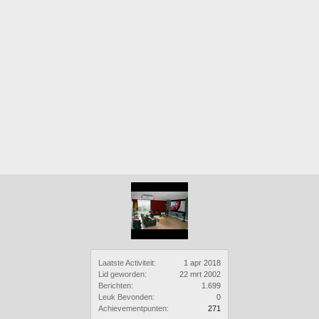
Laatste Activiteit:
1 apr 2018
Lid geworden:
22 mrt 2002
Berichten:
1.699
Leuk Bevonden:
0
Achievementpunten:
271