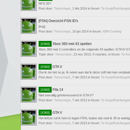
NFS 35?
Post door:
Tomschayk
,
1 feb 2014
in forum:
Te Koop/Ruil Aange
[PSN] Overzicht PSN ID's
[img]
Post door:
Tomschayk
,
10 jan 2014
in forum:
XBW Gaming
Xbox 360 met 43 spellen
[X360]
Xbox 360 met 2 controllers en de volgende 43 spellen: GTA IV GTA
Topic door:
Tomschayk
,
13 nov 2013
, 0 reacties, in forum:
Te Ko
GTA V
[X360]
Ow ik zie het nu ja. Ik neem aan dat ik deze zelf niet kan verplaa
Post door:
Tomschayk
,
7 okt 2013
in forum:
Te Koop/Ruil Aange
Fifa 14
[X360]
Niet toevallig geïnteresseerd in GTA V?
Post door:
Tomschayk
,
7 okt 2013
in forum:
Te Koop/Ruil Aange
GTA V
[X360]
Het liefste ruil ik hem in tegen FIFA, buiten dat vind ik 35 te weinig
Post door:
Tomschayk
,
7 okt 2013
in forum:
Te Koop/Ruil Aange