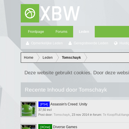
Frontpage
Forums
Leden
Opmerkelijke Leden
Geregistreerde Leden
Huidi
Home
Leden
Tomschayk
Deze website gebruikt cookies. Door deze websi
Recente Inhoud door Tomschayk
Assassin's Creed: Unity
[PS4]
37,50 incl
Post door:
Tomschayk
,
23 nov 2014
in forum:
Te Koop/Ruil Aan
Diverse Games
[XOne]