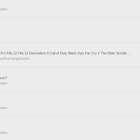
boden
 V Fifa 12 Fifa 13 Darksiders II Call of Duty Black Ops Far Cry 2 The Elder Scrolls:...
op/Ruil Aangeboden
tsen?
boden
boden
boden