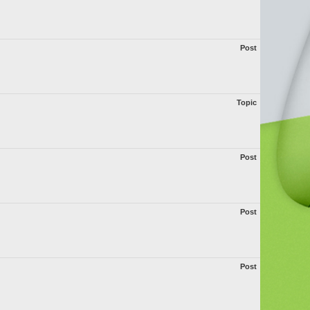
Post
Topic
Post
Post
Post