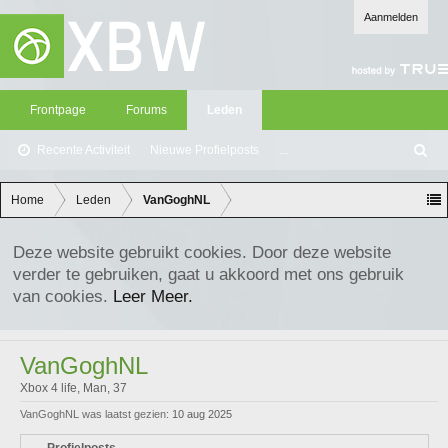
Aanmelden
Frontpage
Forums
Leden
Recente Activiteit
Nieuwe Profielposts
...
Z
oe
ke
Home
Leden
VanGoghNL
n
Deze website gebruikt cookies. Door deze website
verder te gebruiken, gaat u akkoord met ons gebruik
van cookies.
Leer Meer.
VanGoghNL
Xbox 4 life
, Man, 37
VanGoghNL was laatst gezien:
10 aug 2025