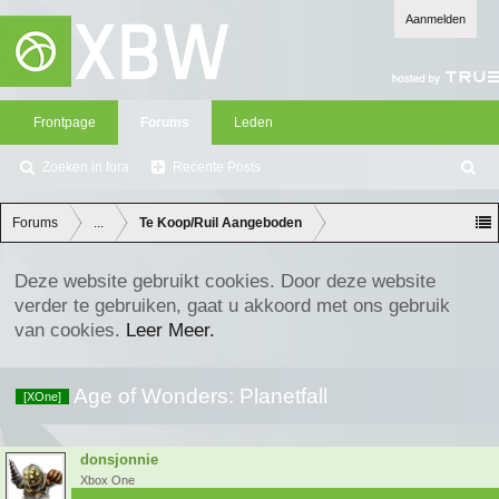
Aanmelden
Frontpage
Forums
Leden
Zoeken in fora
Recente Posts
Z
oe
ke
Forums
...
Te Koop/Ruil Aangeboden
n
Deze website gebruikt cookies. Door deze website
verder te gebruiken, gaat u akkoord met ons gebruik
van cookies.
Leer Meer.
Age of Wonders: Planetfall
[XOne]
donsjonnie
Xbox One