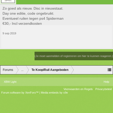
Zo goed als nieuw. Disc in nieuwstaat.
Day one editie, code ongebruikt.
Eventueel ruilen tegen ps4 Spiderman
€30,- Incl verzendkosten
9 sep 2019
(Je moet aanmelden of registreren om hier te kunnen reageren.)
Forums
...
Te Koop/Ruil Aangeboden
XBW Light
Help
Voorwaarden en Regels
Privacybeleid
Forum software by XenForo™
|
Media embeds by s9e