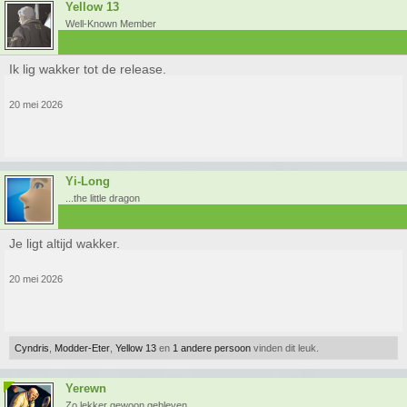
Yellow 13
Well-Known Member
Ik lig wakker tot de release.
20 mei 2026
Yi-Long
...the little dragon
Je ligt altijd wakker.
20 mei 2026
Cyndris
,
Modder-Eter
,
Yellow 13
en
1 andere persoon
vinden dit leuk.
Yerewn
Zo lekker gewoon gebleven