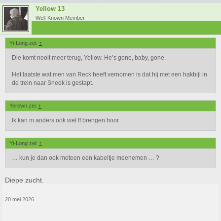
Yellow 13
Well-Known Member
Yi-Long zei:
↑
Die komt nooit meer terug, Yellow. He’s gone, baby, gone.
Het laatste wat men van Reck heeft vernomen is dat hij met een hakbijl in
de trein naar Sneek is gestapt.
Yerewn zei:
↑
Ik kan m anders ook wel ff brengen hoor
Yi-Long zei:
↑
… kun je dan ook meteen een kabeltje meenemen … ?
Diepe zucht.
20 mei 2026