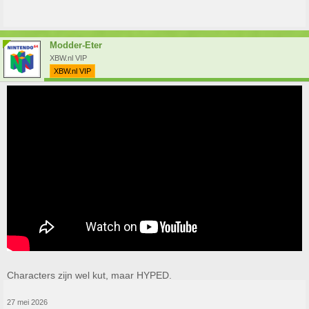
Modder-Eter
XBW.nl VIP
XBW.nl VIP
Characters zijn wel kut, maar HYPED.
27 mei 2026