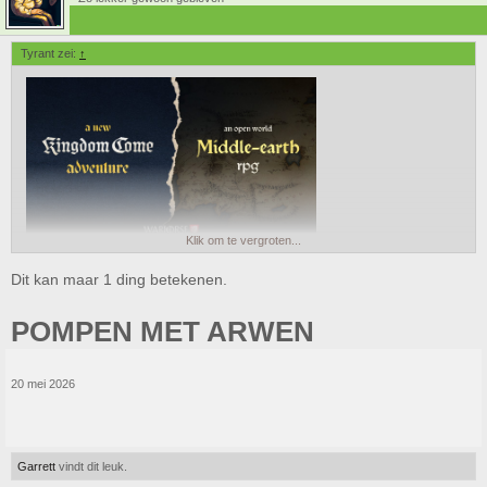
Tyrant zei:
↑
Klik om te vergroten...
Denk dat er iemand in Sneek heel blij wordt
Dit kan maar 1 ding betekenen.
POMPEN MET ARWEN
20 mei 2026
Garrett
vindt dit leuk.