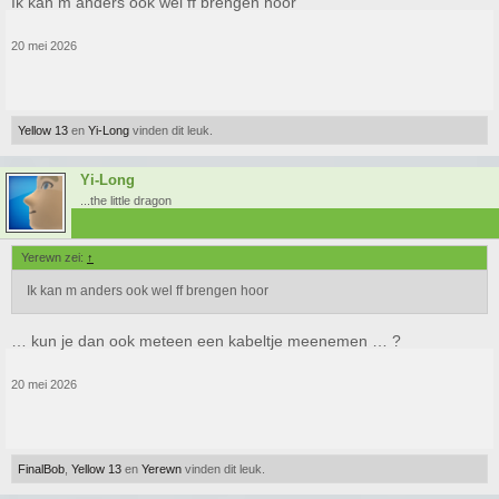
Ik kan m anders ook wel ff brengen hoor
20 mei 2026
Yellow 13
en
Yi-Long
vinden dit leuk.
Yi-Long
...the little dragon
Yerewn zei:
↑
Ik kan m anders ook wel ff brengen hoor
… kun je dan ook meteen een kabeltje meenemen … ?
20 mei 2026
FinalBob
,
Yellow 13
en
Yerewn
vinden dit leuk.