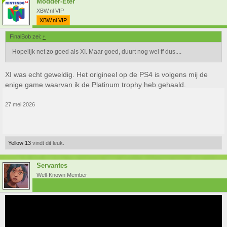
Modder-Eter
XBW.nl VIP
XBW.nl VIP
FinalBob zei:
↑
Hopelijk net zo goed als XI. Maar goed, duurt nog wel ff dus....
XI was echt geweldig. Het origineel op de PS4 is volgens mij de
enige game waarvan ik de Platinum trophy heb gehaald.
27 mei 2026
Yellow 13
vindt dit leuk.
Servantes
Well-Known Member