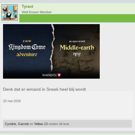
Tyrant
Well-Known Member
Denk dat er iemand in Sneek heel blij wordt
20 mei 2026
Cyndris
,
Garrett
en
Yellow 13
vinden dit leuk.