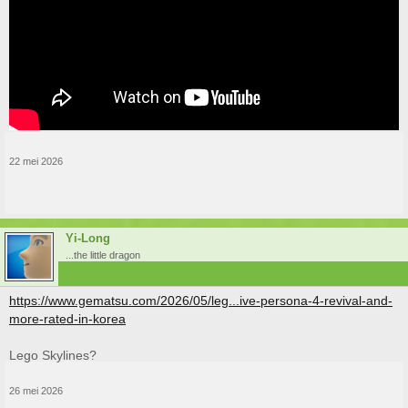
22 mei 2026
Yi-Long
...the little dragon
https://www.gematsu.com/2026/05/leg...ive-persona-4-revival-and-
more-rated-in-korea
Lego Skylines?
26 mei 2026