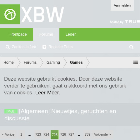
Aanmelden
Frontpage
Forums
Leden
Zoeken in fora
Recente Posts
Z
oe
ke
Home
Forums
Gaming
Games
n
Deze website gebruikt cookies. Door deze website
verder te gebruiken, gaat u akkoord met ons gebruik
van cookies.
Leer Meer.
[Algemeen] Nieuwtjes, geruchten en
[Multi]
discussie
< Vorige
1
723
724
726
727
739
Volgende >
←
725
→