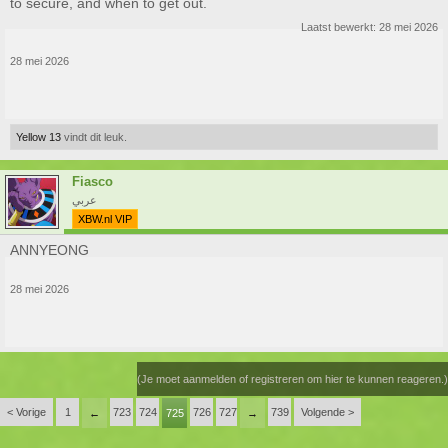
to secure, and when to get out.
Laatst bewerkt:
28 mei 2026
28 mei 2026
Yellow 13
vindt dit leuk.
Fiasco
عربي
XBW.nl VIP
ANNYEONG
28 mei 2026
(Je moet aanmelden of registreren om hier te kunnen reageren.)
< Vorige
1
723
724
726
727
739
Volgende >
←
725
→