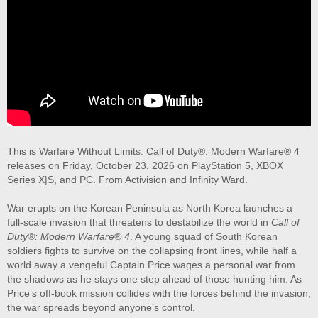
This is Warfare Without Limits: Call of Duty®: Modern Warfare® 4
releases on Friday, October 23, 2026 on PlayStation 5, XBOX
Series X|S, and PC. From Activision and Infinity Ward.
War erupts on the Korean Peninsula as North Korea launches a
full-scale invasion that threatens to destabilize the world in
Call of
Duty®: Modern Warfare® 4
. A young squad of South Korean
soldiers fights to survive on the collapsing front lines, while half a
world away a vengeful Captain Price wages a personal war from
the shadows as he stays one step ahead of those hunting him. As
Price’s off-book mission collides with the forces behind the invasion,
the war spreads beyond anyone’s control.