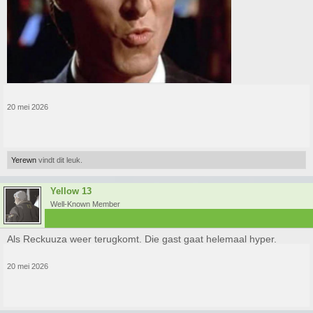
20 mei 2026
Yerewn
vindt dit leuk.
Yellow 13
Well-Known Member
Als Reckuuza weer terugkomt. Die gast gaat helemaal hyper.
20 mei 2026