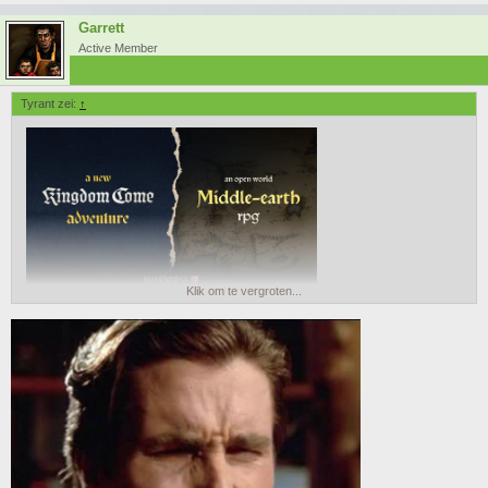
Garrett
Active Member
Tyrant zei:
↑
Klik om te vergroten...
Denk dat er iemand in Sneek heel blij wordt