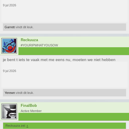
9 jul 2026
Garrett
vindt dit leuk.
Reckuuza
#YOURIPWHATYOUSOW
je bent t iets te vaak met me eens nu, moeten we niet hebben
9 jul 2026
Yerewn
vindt dit leuk.
FinalBob
Active Member
Reckuuza zei:
↑