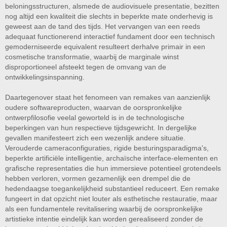
beloningsstructuren, alsmede de audiovisuele presentatie, bezitten
nog altijd een kwaliteit die slechts in beperkte mate onderhevig is
geweest aan de tand des tijds. Het vervangen van een reeds
adequaat functionerend interactief fundament door een technisch
gemoderniseerde equivalent resulteert derhalve primair in een
cosmetische transformatie, waarbij de marginale winst
disproportioneel afsteekt tegen de omvang van de
ontwikkelingsinspanning.
Daartegenover staat het fenomeen van remakes van aanzienlijk
oudere softwareproducten, waarvan de oorspronkelijke
ontwerpfilosofie veelal geworteld is in de technologische
beperkingen van hun respectieve tijdsgewricht. In dergelijke
gevallen manifesteert zich een wezenlijk andere situatie.
Verouderde cameraconfiguraties, rigide besturingsparadigma's,
beperkte artificiële intelligentie, archaïsche interface-elementen en
grafische representaties die hun immersieve potentieel grotendeels
hebben verloren, vormen gezamenlijk een drempel die de
hedendaagse toegankelijkheid substantieel reduceert. Een remake
fungeert in dat opzicht niet louter als esthetische restauratie, maar
als een fundamentele revitalisering waarbij de oorspronkelijke
artistieke intentie eindelijk kan worden gerealiseerd zonder de