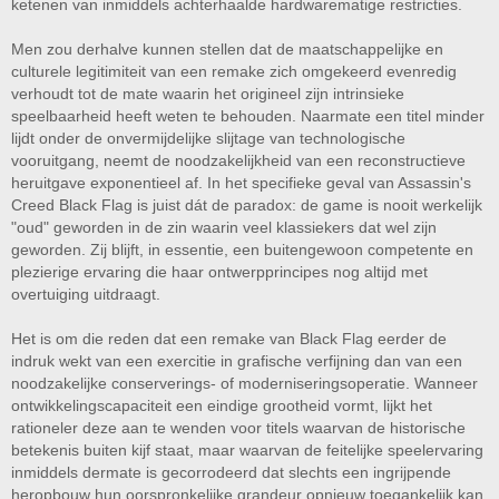
ketenen van inmiddels achterhaalde hardwarematige restricties.
Men zou derhalve kunnen stellen dat de maatschappelijke en
culturele legitimiteit van een remake zich omgekeerd evenredig
verhoudt tot de mate waarin het origineel zijn intrinsieke
speelbaarheid heeft weten te behouden. Naarmate een titel minder
lijdt onder de onvermijdelijke slijtage van technologische
vooruitgang, neemt de noodzakelijkheid van een reconstructieve
heruitgave exponentieel af. In het specifieke geval van Assassin's
Creed Black Flag is juist dát de paradox: de game is nooit werkelijk
"oud" geworden in de zin waarin veel klassiekers dat wel zijn
geworden. Zij blijft, in essentie, een buitengewoon competente en
plezierige ervaring die haar ontwerpprincipes nog altijd met
overtuiging uitdraagt.
Het is om die reden dat een remake van Black Flag eerder de
indruk wekt van een exercitie in grafische verfijning dan van een
noodzakelijke conserverings- of moderniseringsoperatie. Wanneer
ontwikkelingscapaciteit een eindige grootheid vormt, lijkt het
rationeler deze aan te wenden voor titels waarvan de historische
betekenis buiten kijf staat, maar waarvan de feitelijke speelervaring
inmiddels dermate is gecorrodeerd dat slechts een ingrijpende
heropbouw hun oorspronkelijke grandeur opnieuw toegankelijk kan