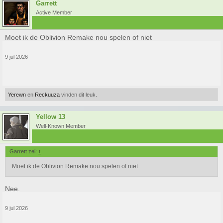
Garrett
Active Member
Moet ik de Oblivion Remake nou spelen of niet
9 jul 2026
Yerewn
en
Reckuuza
vinden dit leuk.
Yellow 13
Well-Known Member
Garrett zei:
↑
Moet ik de Oblivion Remake nou spelen of niet
Nee.
9 jul 2026