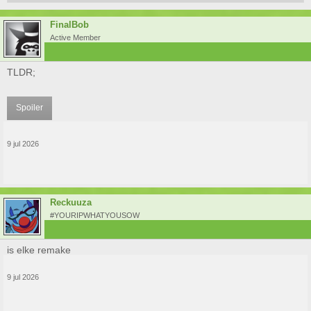
FinalBob
Active Member
TLDR;
Spoiler
9 jul 2026
Reckuuza
#YOURIPWHATYOUSOW
is elke remake
9 jul 2026