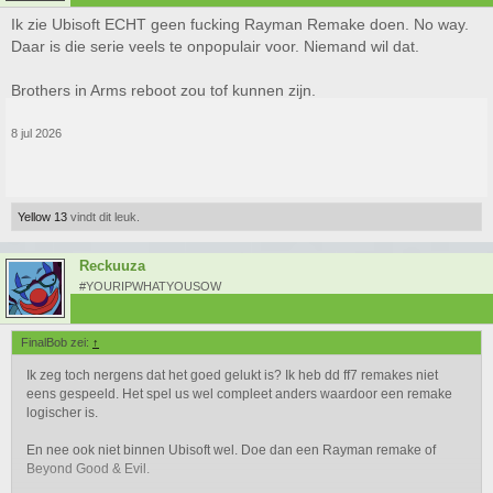
Ik zie Ubisoft ECHT geen fucking Rayman Remake doen. No way.
Daar is die serie veels te onpopulair voor. Niemand wil dat.
Brothers in Arms reboot zou tof kunnen zijn.
8 jul 2026
Yellow 13
vindt dit leuk.
Reckuuza
#YOURIPWHATYOUSOW
FinalBob zei:
↑
Ik zeg toch nergens dat het goed gelukt is? Ik heb dd ff7 remakes niet
eens gespeeld. Het spel us wel compleet anders waardoor een remake
logischer is.
En nee ook niet binnen Ubisoft wel. Doe dan een Rayman remake of
Beyond Good & Evil.