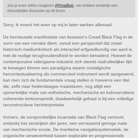
zou je even willen reageren
@FinalBob
, we hebben eindelijk een
inhoudelijke discussie op dit forum
Sorry, ik moest het even op mij in laten werken allemaal.
De hernieuwde manifestatie van Assassin's Creed Black Flag in de
vorm van een remake dient, vanuit een perspectief dat zowel
historisch-mediumkritisch als interactief-erfgoedkundig van aard is,
met de nodige terughoudendheid te worden benaderd. Hoewel de
contemporaine videogame-industrie zich steeds nadrukkelijker lijkt
te bewegen binnen een paradigma waarin nostalgische
hercontextualisering als commercieel instrument wordt aangewend,
kan men zich de fundamentele vraag stellen in hoeverre een titel
die, zelfs naar hedendaagse maatstaven, nog altijd een
opmerkelijke mate van esthetische, mechanische en ludonarratieve
coherentie tentoonspreidt, daadwerkelijk gebaat is bij een volledige
reconstructieve herinterpretatie.
Immers, de oorspronkelijke incarnatie van Black Flag vertoont,
ondanks het verstrijken der jaren, een verrassend geringe mate
van mechanische erosie. De maritieme navigatiesystematiek, de
organische verwevenheid tussen exploratie en progressionele