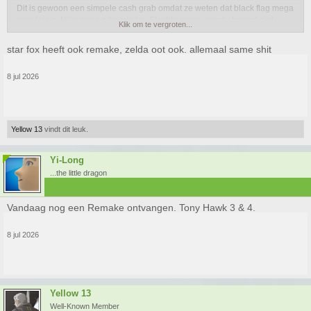
Dit is gewoon een simpele cash grab omdat ze weten dat black flag mega
populair is. Niks meer, niks minder. Slechte game, nee helemaal niet.
Klik om te vergroten...
Nodig? Ned totaal niet.
star fox heeft ook remake, zelda oot ook. allemaal same shit
8 jul 2026
Yellow 13
vindt dit leuk.
Yi-Long
...the little dragon
Vandaag nog een Remake ontvangen. Tony Hawk 3 & 4.
8 jul 2026
Yellow 13
Well-Known Member