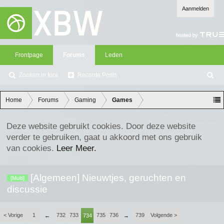
Aanmelden
Frontpage
Forums
Leden
Zoeken in fora
Recente Posts
Z
oe
ke
Home
Forums
Gaming
Games
n
Deze website gebruikt cookies. Door deze website
verder te gebruiken, gaat u akkoord met ons gebruik
van cookies.
Leer Meer.
[Algemeen] Nieuwtjes, geruchten en
[Multi]
discussie
< Vorige
1
732
733
735
736
739
Volgende >
←
734
→