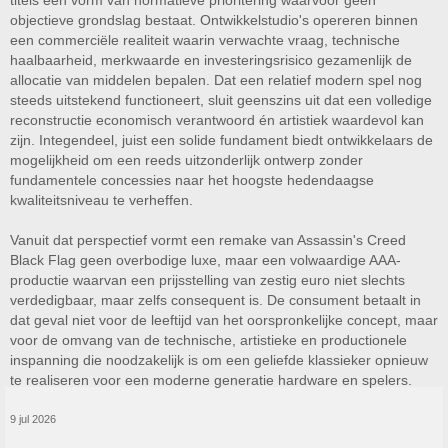
titels een vorm van normatieve prioritering waarvoor geen
objectieve grondslag bestaat. Ontwikkelstudio's opereren binnen
een commerciële realiteit waarin verwachte vraag, technische
haalbaarheid, merkwaarde en investeringsrisico gezamenlijk de
allocatie van middelen bepalen. Dat een relatief modern spel nog
steeds uitstekend functioneert, sluit geenszins uit dat een volledige
reconstructie economisch verantwoord én artistiek waardevol kan
zijn. Integendeel, juist een solide fundament biedt ontwikkelaars de
mogelijkheid om een reeds uitzonderlijk ontwerp zonder
fundamentele concessies naar het hoogste hedendaagse
kwaliteitsniveau te verheffen.
Vanuit dat perspectief vormt een remake van Assassin's Creed
Black Flag geen overbodige luxe, maar een volwaardige AAA-
productie waarvan een prijsstelling van zestig euro niet slechts
verdedigbaar, maar zelfs consequent is. De consument betaalt in
dat geval niet voor de leeftijd van het oorspronkelijke concept, maar
voor de omvang van de technische, artistieke en productionele
inspanning die noodzakelijk is om een geliefde klassieker opnieuw
te realiseren voor een moderne generatie hardware en spelers.
9 jul 2026