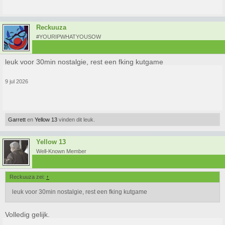
Reckuuza
#YOURIPWHATYOUSOW
leuk voor 30min nostalgie, rest een fking kutgame
9 jul 2026
Garrett
en
Yellow 13
vinden dit leuk.
Yellow 13
Well-Known Member
Reckuuza zei:
↑
leuk voor 30min nostalgie, rest een fking kutgame
Volledig gelijk.