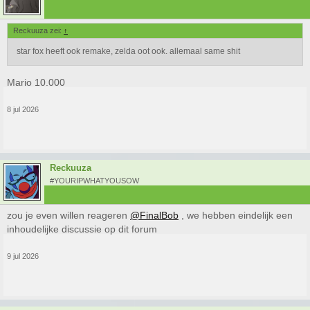
Reckuuza zei:
↑
star fox heeft ook remake, zelda oot ook. allemaal same shit
Mario 10.000
8 jul 2026
Reckuuza
#YOURIPWHATYOUSOW
zou je even willen reageren
@FinalBob
, we hebben eindelijk een
inhoudelijke discussie op dit forum
9 jul 2026