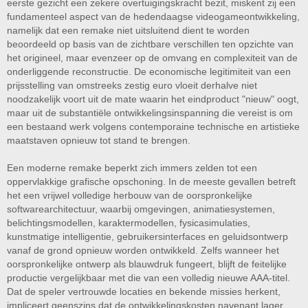
eerste gezicht een zekere overtuigingskracht bezit, miskent zij een
fundamenteel aspect van de hedendaagse videogameontwikkeling,
namelijk dat een remake niet uitsluitend dient te worden
beoordeeld op basis van de zichtbare verschillen ten opzichte van
het origineel, maar evenzeer op de omvang en complexiteit van de
onderliggende reconstructie. De economische legitimiteit van een
prijsstelling van omstreeks zestig euro vloeit derhalve niet
noodzakelijk voort uit de mate waarin het eindproduct "nieuw" oogt,
maar uit de substantiële ontwikkelingsinspanning die vereist is om
een bestaand werk volgens contemporaine technische en artistieke
maatstaven opnieuw tot stand te brengen.
Een moderne remake beperkt zich immers zelden tot een
oppervlakkige grafische opschoning. In de meeste gevallen betreft
het een vrijwel volledige herbouw van de oorspronkelijke
softwarearchitectuur, waarbij omgevingen, animatiesystemen,
belichtingsmodellen, karaktermodellen, fysicasimulaties,
kunstmatige intelligentie, gebruikersinterfaces en geluidsontwerp
vanaf de grond opnieuw worden ontwikkeld. Zelfs wanneer het
oorspronkelijke ontwerp als blauwdruk fungeert, blijft de feitelijke
productie vergelijkbaar met die van een volledig nieuwe AAA-titel.
Dat de speler vertrouwde locaties en bekende missies herkent,
impliceert geenszins dat de ontwikkelingskosten navenant lager