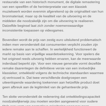
restauratie van een historisch monument, de digitale remastering
van een speelfilm of de herinterpretatie van een klassiek
muziekwerk worden evenmin afgerekend op de originaliteit van hun
bronmateriaal, maar op de kwaliteit van de uitvoering en de
middelen die noodzakelijk zijn om die uitvoering te realiseren.
Datzelfde beginsel laat zich zonder noemenswaardige
inconsistentie toepassen op videogames.
Bovendien wordt de prijs van zestig euro uitsluitend problematisch
indien men veronderstelt dat consumenten verplicht zouden zijn
iedere remake aan te schaffen. In werkelijkheid functioneert de
markt op basis van vrijwillige waardetoekenning. Voor spelers die
het origineel reeds uitvoerig hebben ervaren, kan de meerwaarde
inderdaad beperkt zijn. Voor een nieuwe generatie vormt dezelfde
remake daarentegen de definitieve versie van een invloedrijke
klassieker, ontwikkeld volgens de technische standaarden waarmee
zij vertrouwd is. Dat twee verschillende doelgroepen een
uiteenlopende waardering toekennen aan hetzelfde product doet
geen afbreuk aan de legitimiteit van de gehanteerde prijs.
Ten slotte veronderstelt de redenering dat ontwikkelingscapaciteit
noodzakelijkerwijs zou moeten worden aangewend voor oudere