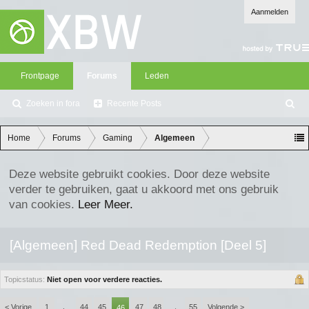
Aanmelden
Frontpage
Forums
Leden
Zoeken in fora
Recente Posts
Z
oe
ke
Home
Forums
Gaming
Algemeen
n
Deze website gebruikt cookies. Door deze website
verder te gebruiken, gaat u akkoord met ons gebruik
van cookies.
Leer Meer.
[Algemeen] Red Dead Redemption [Deel 5]
Topicstatus:
Niet open voor verdere reacties.
< Vorige
1
44
45
47
48
55
Volgende >
←
46
→