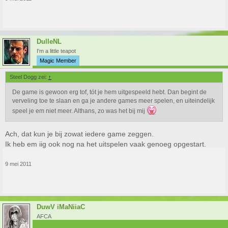
DulleNL
I'm a little teapot
Magic Member
Steel Dogg zei:
↑
De game is gewoon erg tof, tót je hem uitgespeeld hebt. Dan begint de
verveling toe te slaan en ga je andere games meer spelen, en uiteindelijk
speel je em niet meer. Althans, zo was het bij mij
Ach, dat kun je bij zowat iedere game zeggen.
Ik heb em iig ook nog na het uitspelen vaak genoeg opgestart.
9 mei 2011
DuwV iMaNiiaC
AFCA