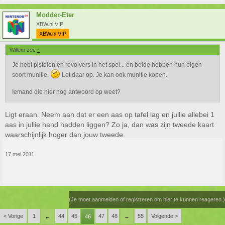
Modder-Eter
XBW.nl VIP
XBW.nl VIP
Willem zei:
↑
Je hebt pistolen en revolvers in het spel... en beide hebben hun eigen
soort munitie.
Let daar op. Je kan ook munitie kopen.
Iemand die hier nog antwoord op weet?
Ligt eraan. Neem aan dat er een aas op tafel lag en jullie allebei 1
aas in jullie hand hadden liggen? Zo ja, dan was zijn tweede kaart
waarschijnlijk hoger dan jouw tweede.
17 mei 2011
(Je moet aanmelden of registreren om hier te kunnen reageren.)
< Vorige
1
44
45
47
48
55
Volgende >
←
46
→