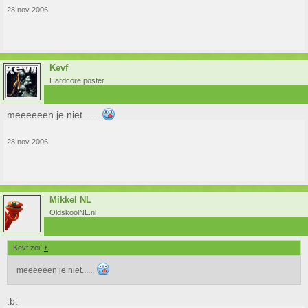
28 nov 2006
Kevf
Hardcore poster
meeeeeen je niet......
28 nov 2006
Mikkel NL
OldskoolNL.nl
Kevf zei:
↑
meeeeeen je niet......
:b: