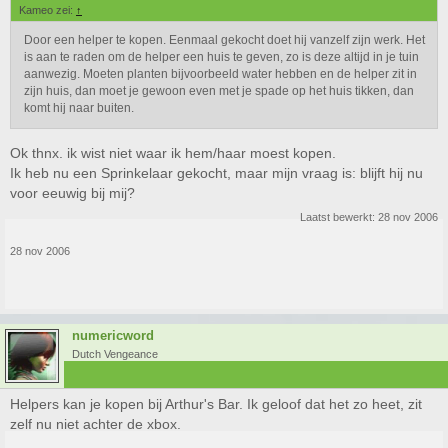
Kameo zei:
↑
Door een helper te kopen. Eenmaal gekocht doet hij vanzelf zijn werk. Het
is aan te raden om de helper een huis te geven, zo is deze altijd in je tuin
aanwezig. Moeten planten bijvoorbeeld water hebben en de helper zit in
zijn huis, dan moet je gewoon even met je spade op het huis tikken, dan
komt hij naar buiten.
Ok thnx. ik wist niet waar ik hem/haar moest kopen.
Ik heb nu een Sprinkelaar gekocht, maar mijn vraag is: blijft hij nu
voor eeuwig bij mij?
Laatst bewerkt:
28 nov 2006
28 nov 2006
numericword
Dutch Vengeance
Helpers kan je kopen bij Arthur's Bar. Ik geloof dat het zo heet, zit
zelf nu niet achter de xbox.