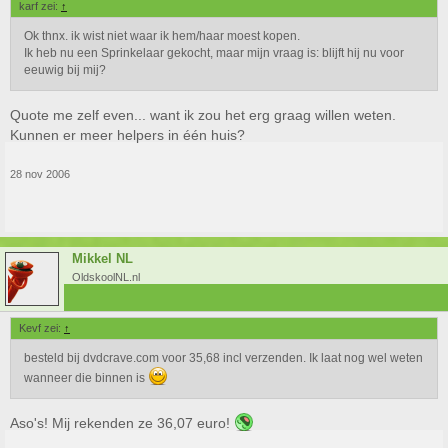
karf zei:
↑
Ok thnx. ik wist niet waar ik hem/haar moest kopen.
Ik heb nu een Sprinkelaar gekocht, maar mijn vraag is: blijft hij nu voor
eeuwig bij mij?
Quote me zelf even... want ik zou het erg graag willen weten.
Kunnen er meer helpers in één huis?
28 nov 2006
Mikkel NL
OldskoolNL.nl
Kevf zei:
↑
besteld bij dvdcrave.com voor 35,68 incl verzenden. Ik laat nog wel weten
wanneer die binnen is
Aso's! Mij rekenden ze 36,07 euro!