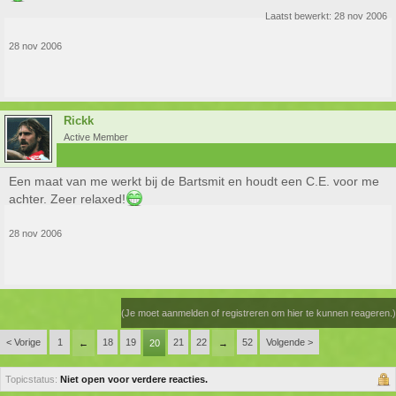
Laatst bewerkt:
28 nov 2006
28 nov 2006
Rickk
Active Member
Een maat van me werkt bij de Bartsmit en houdt een C.E. voor me
achter. Zeer relaxed!
28 nov 2006
(Je moet aanmelden of registreren om hier te kunnen reageren.)
< Vorige
1
18
19
21
22
52
Volgende >
←
20
→
Topicstatus:
Niet open voor verdere reacties.