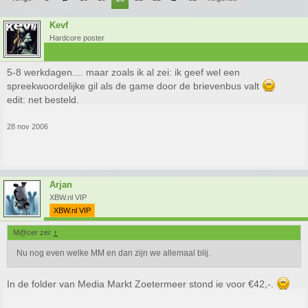
Kevf
Hardcore poster
5-8 werkdagen.... maar zoals ik al zei: ik geef wel een
spreekwoordelijke gil als de game door de brievenbus valt
edit: net besteld.
28 nov 2006
Arjan
XBW.nl VIP
XBW.nl VIP
M@cer zei:
↑
Nu nog even welke MM en dan zijn we allemaal blij.
In de folder van Media Markt Zoetermeer stond ie voor €42,-.