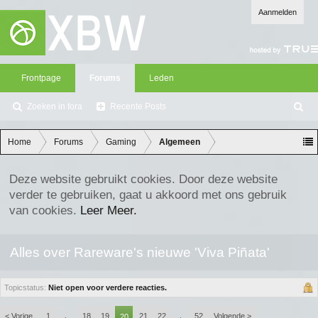
Aanmelden
Frontpage
Forums
Leden
Zoeken in fora
Recente Posts
Z
oe
ke
Home
Forums
Gaming
Algemeen
n
Deze website gebruikt cookies. Door deze website
verder te gebruiken, gaat u akkoord met ons gebruik
van cookies.
Leer Meer.
Alles over Rareware's nieuwe 'Viva Piñata'
Topicstatus:
Niet open voor verdere reacties.
< Vorige
1
18
19
21
22
52
Volgende >
←
20
→