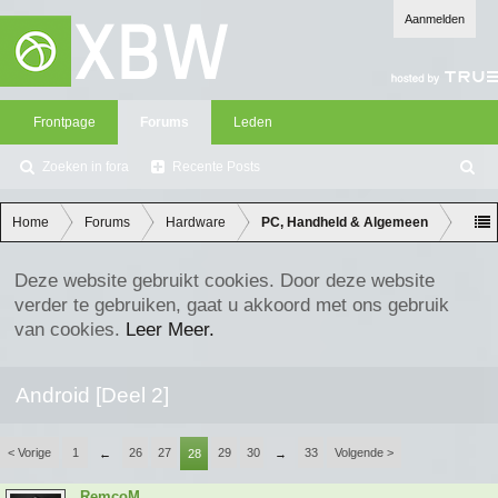
Aanmelden
Frontpage
Forums
Leden
Zoeken in fora
Recente Posts
Z
oe
ke
Home
Forums
Hardware
PC, Handheld & Algemeen
n
Deze website gebruikt cookies. Door deze website
verder te gebruiken, gaat u akkoord met ons gebruik
van cookies.
Leer Meer.
Android [Deel 2]
< Vorige
1
26
27
29
30
33
Volgende >
←
28
→
RemcoM