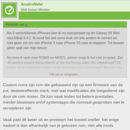
AnubisNefer
Well-Known Member
Rickkkkk zei:
↑
Na 5 verschillende iPhones ben ik nu overgestapt op de Galaxy S5 Mini
met Kitkat 4.4.2. Ik vond het wel eens leuk om iets anders te nemen en
had geen zin om van iPhone 5 naar iPhone 5S over te stappen. Tot dusver
geen spijt van mijn keuze.
Nu lees ik veel over ROMS en MODS, alleen snap ik het niet zo goed. Zijn
dit versies waarin bijvoorbeeld al die Samsung apps zijn uitgesloopt? Of
halen deze installaties meer uit de hardware van het toetsel? Wie kan me
een hier wat meer over vertellen.
Klik om te vergroten...
Custom roms zijn rom die gebaseerd zijn op een firmware van de
evt. desbetreffende merk, met wat modificaties die toegediend zijn
door de rom maker. Dit kan vaak leiden tot betere prestaties,
minder bloatware en/of systemapps die normaal gesproken niet te
verwijderen zijn.
Vaak pakt dit beter uit en presteert het toestel sneller, het enige
nadeel is dan afhankelijk van je gekozen rom, niet alle mods