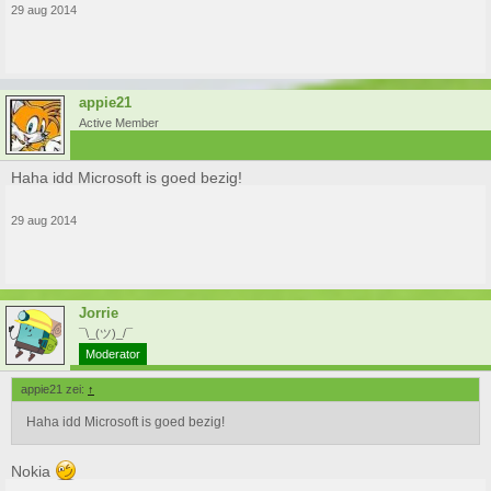
29 aug 2014
appie21
Active Member
Haha idd Microsoft is goed bezig!
29 aug 2014
Jorrie
¯\_(ツ)_/¯
Moderator
appie21 zei:
↑
Haha idd Microsoft is goed bezig!
Nokia