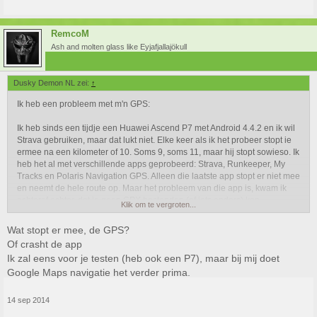
RemcoM
Ash and molten glass like Eyjafjallajökull
Dusky Demon NL zei:
↑
Ik heb een probleem met m'n GPS:
Ik heb sinds een tijdje een Huawei Ascend P7 met Android 4.4.2 en ik wil
Strava gebruiken, maar dat lukt niet. Elke keer als ik het probeer stopt ie
ermee na een kilometer of 10. Soms 9, soms 11, maar hij stopt sowieso. Ik
heb het al met verschillende apps geprobeerd: Strava, Runkeeper, My
Tracks en Polaris Navigation GPS. Alleen die laatste app stopt er niet mee
en neemt de hele route op. Maar het probleem van die app is, kwam ik
achteraf achter, dat je geen GPX bestanden (of iets anders) kan
Klik om te vergroten...
exporteren, dus dan heb ik er nog niets aan. Ik heb alle apps toegevoegd
aan de lijst met "beschermde apps", die mogen draaien als het scherm uit
Wat stopt er mee, de GPS?
staat.
Of crasht de app
Ik zal eens voor je testen (heb ook een P7), maar bij mij doet
Kent iemand dit probleem? Heeft iemand een oplossing?
Google Maps navigatie het verder prima.
14 sep 2014