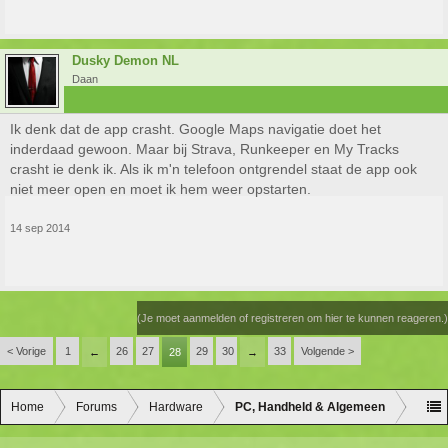
Dusky Demon NL
Daan
Ik denk dat de app crasht. Google Maps navigatie doet het
inderdaad gewoon. Maar bij Strava, Runkeeper en My Tracks
crasht ie denk ik. Als ik m'n telefoon ontgrendel staat de app ook
niet meer open en moet ik hem weer opstarten.
14 sep 2014
(Je moet aanmelden of registreren om hier te kunnen reageren.)
< Vorige
1
26
27
29
30
33
Volgende >
←
28
→
Home
Forums
Hardware
PC, Handheld & Algemeen