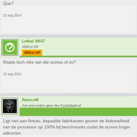
Que?
23 aug 2014
Lethal AK47
XBW.nl VIP
XBW.nl VIP
Klopte toch niks van die scores of zo?
23 aug 2014
RemcoM
Ash and molten glass like Eyjafjallajökull
Ligt niet aan Antutu, bepaalde fabrikanten gooien de kloksnelheid
van de processor op 100% bij benchmarks zodat de scores hoger
uitkomen.