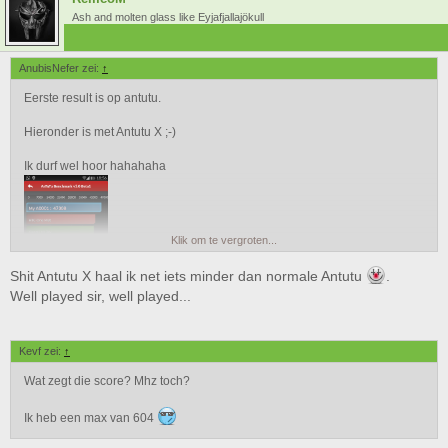
Ash and molten glass like Eyjafjallajökull
AnubisNefer zei:
↑
Eerste result is op antutu.
Hieronder is met Antutu X ;-)
Ik durf wel hoor hahahaha
Klik om te vergroten...
Shit Antutu X haal ik net iets minder dan normale Antutu
.
Well played sir, well played...
Kevf zei:
↑
Wat zegt die score? Mhz toch?
Ik heb een max van 604