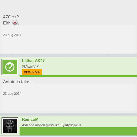
47GHz?
Ehh
.
23 aug 2014
Lethal AK47
XBW.nl VIP
XBW.nl VIP
Antutu is fake...
23 aug 2014
RemcoM
Ash and molten glass like Eyjafjallajökull