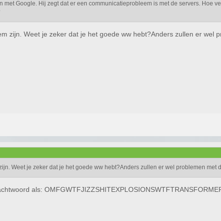
n met Google. Hij zegt dat er een communicatieprobleem is met de servers. Hoe verh
?
em zijn. Weet je zeker dat je het goede ww hebt?Anders zullen er wel 
ijn. Weet je zeker dat je het goede ww hebt?Anders zullen er wel problemen met d
en wachtwoord als: OMFGWTFJIZZSHITEXPLOSIONSWTFTRANSFORMERSJI