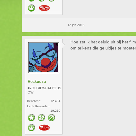
12 jan 2015
Hoe zet ik het geluid uit bij het
om telkens die geluidjes te moete
Reckuuza
#YOURIPWHATYOUS
OW
Berichten:
12.484
Leuk Bevonden:
19.210