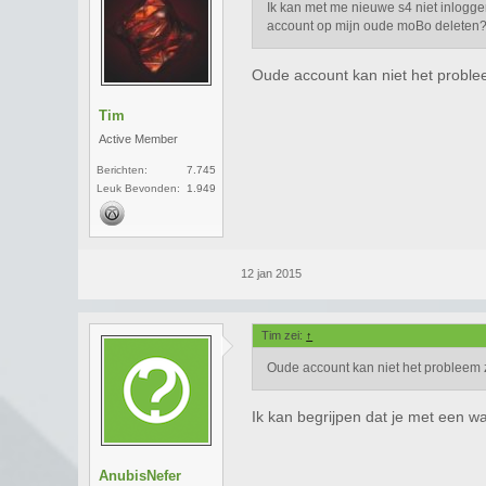
Ik kan met me nieuwe s4 niet inlogge
account op mijn oude moBo deleten
Oude account kan niet het proble
Tim
Active Member
Berichten:
7.745
Leuk Bevonden:
1.949
12 jan 2015
Tim zei:
↑
Oude account kan niet het probleem z
Ik kan begrijpen dat je met e
AnubisNefer