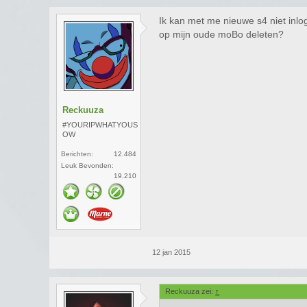
Ik kan met me nieuwe s4 niet inlo
op mijn oude moBo deleten?
Reckuuza
#YOURIPWHATYOUS
OW
Berichten:
12.484
Leuk Bevonden:
19.210
12 jan 2015
Reckuuza zei:
↑