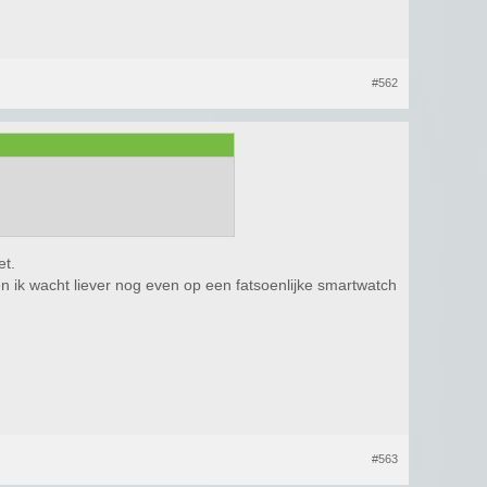
#562
et.
n ik wacht liever nog even op een fatsoenlijke smartwatch
#563