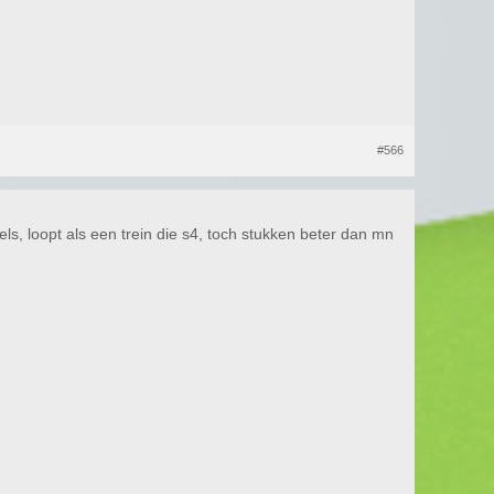
#566
ls, loopt als een trein die s4, toch stukken beter dan mn