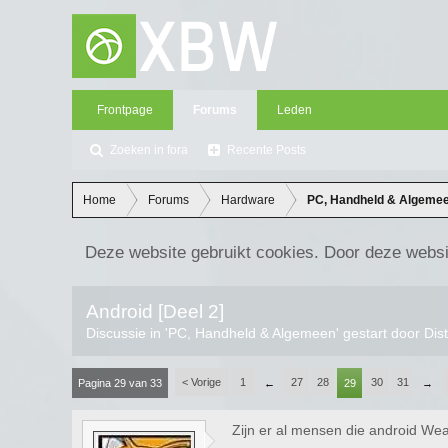
Frontpage
Forums
Leden
Zoeken in fora
Recente Posts
Home
Forums
Hardware
PC, Handheld & Algeme
Deze website gebruikt cookies. Door deze websi
Android [Deel 2]
Discussie in '
PC, Handheld & Algemeen
' gestart door
Dis
< Vorige
1
27
28
30
31
Pagina 29 van 33
←
29
→
Zijn er al mensen die android We