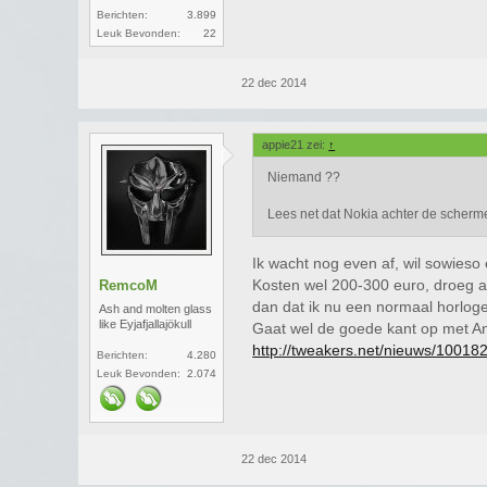
Berichten:
3.899
Leuk Bevonden:
22
22 dec 2014
appie21 zei:
↑
Niemand ??
Lees net dat Nokia achter de scherm
Ik wacht nog even af, wil sowieso 
Kosten wel 200-300 euro, droeg al
RemcoM
dan dat ik nu een normaal horlog
Ash and molten glass
like Eyjafjallajökull
Gaat wel de goede kant op met An
http://tweakers.net/nieuws/10018
Berichten:
4.280
Leuk Bevonden:
2.074
22 dec 2014