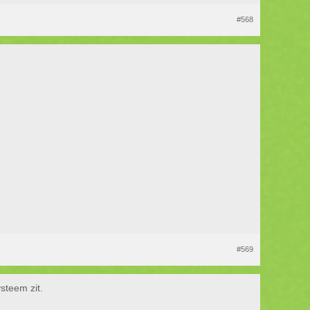
#568
#569
steem zit.