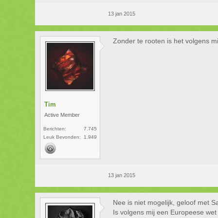
13 jan 2015
Zonder te rooten is het volgens mij
Tim
Active Member
Berichten:
7.745
Leuk Bevonden:
1.949
13 jan 2015
Nee is niet mogelijk, geloof met 
Is volgens mij een Europeese wet