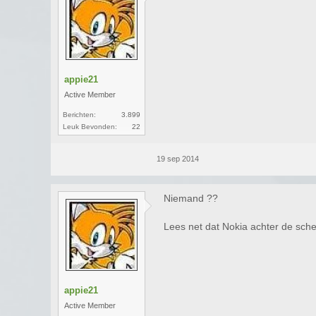
appie21
Active Member
Berichten:
3.899
Leuk Bevonden:
22
19 sep 2014
Niemand ??
Lees net dat Nokia achter de sch
appie21
Active Member