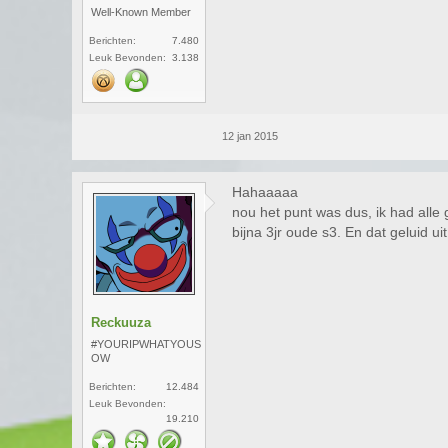
Well-Known Member
Berichten:
7.480
Leuk Bevonden:
3.138
12 jan 2015
Hahaaaaa
nou het punt was dus, ik had alle 
bijna 3jr oude s3. En dat geluid ui
Reckuuza
#YOURIPWHATYOUS
OW
Berichten:
12.484
Leuk Bevonden:
19.210