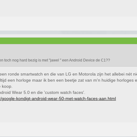
en toch nog hard bezig is met "jawel " een Android Device de C1??
een ronde smartwatch en die van LG en Motorola zijn het allebei nét ni
tijd een horloge maar ik ben een beetje zat van m'n huidige horloges e
e koop.
droid Wear 5.0 en die 'custom watch faces'.
2/google-kondigt-android-wear-50-met-watch-faces-aan.html