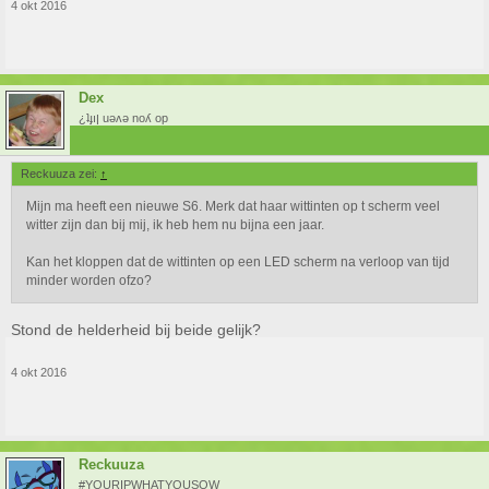
4 okt 2016
Dex
¿ʇɟıן uǝʌǝ noʎ op
Reckuuza zei:
↑
Mijn ma heeft een nieuwe S6. Merk dat haar wittinten op t scherm veel
witter zijn dan bij mij, ik heb hem nu bijna een jaar.
Kan het kloppen dat de wittinten op een LED scherm na verloop van tijd
minder worden ofzo?
Stond de helderheid bij beide gelijk?
4 okt 2016
Reckuuza
#YOURIPWHATYOUSOW