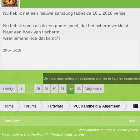
Nu heb ik net een nieuwe samsung tablet de 10.1 2016 versie
Nu heb ik soms als ik een game speel, dat het scherm verkleint...
Naar een hoek van t scherm....
weet iemand hoe dat komt??
29 okt 2016
(Je moet aanmelden of registreren om hier te kunnen reageren.)
< Vorige
1
28
29
30
31
33
Volgende >
←
32
Home
Forums
Hardware
PC, Handheld & Algemeen
XBW Light
Help
Voorwaarden en Regels
Privacybeleid
Forum software by XenForo™
|
Media embeds by s9e