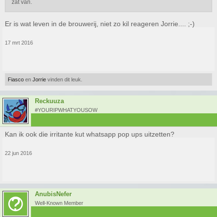
zat van.
Er is wat leven in de brouwerij, niet zo kil reageren Jorrie.... ;-)
17 mrt 2016
Fiasco
en
Jorrie
vinden dit leuk.
Reckuuza
#YOURIPWHATYOUSOW
Kan ik ook die irritante kut whatsapp pop ups uitzetten?
22 jun 2016
AnubisNefer
Well-Known Member