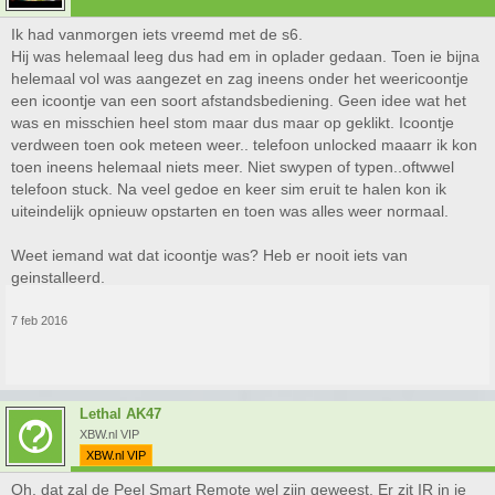
Ik had vanmorgen iets vreemd met de s6.
Hij was helemaal leeg dus had em in oplader gedaan. Toen ie bijna
helemaal vol was aangezet en zag ineens onder het weericoontje
een icoontje van een soort afstandsbediening. Geen idee wat het
was en misschien heel stom maar dus maar op geklikt. Icoontje
verdween toen ook meteen weer.. telefoon unlocked maaarr ik kon
toen ineens helemaal niets meer. Niet swypen of typen..oftwwel
telefoon stuck. Na veel gedoe en keer sim eruit te halen kon ik
uiteindelijk opnieuw opstarten en toen was alles weer normaal.
Weet iemand wat dat icoontje was? Heb er nooit iets van
geinstalleerd.
7 feb 2016
Lethal AK47
XBW.nl VIP
XBW.nl VIP
Oh, dat zal de Peel Smart Remote wel zijn geweest. Er zit IR in je