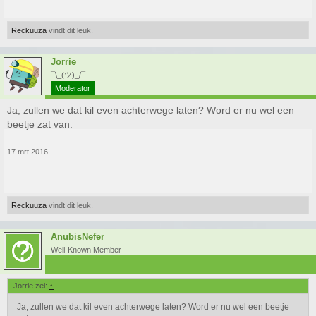
Reckuuza
vindt dit leuk.
Jorrie
¯\_(ツ)_/¯
Moderator
Ja, zullen we dat kil even achterwege laten? Word er nu wel een
beetje zat van.
17 mrt 2016
Reckuuza
vindt dit leuk.
AnubisNefer
Well-Known Member
Jorrie zei:
↑
Ja, zullen we dat kil even achterwege laten? Word er nu wel een beetje