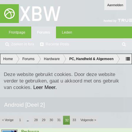
Aanmelden
Frontpage
Forums
Leden
Zoeken in fora
Recente Posts
Z
oe
ke
Home
Forums
Hardware
PC, Handheld & Algemeen
n
Deze website gebruikt cookies. Door deze website
verder te gebruiken, gaat u akkoord met ons gebruik
van cookies.
Leer Meer.
Android [Deel 2]
< Vorige
1
28
29
30
31
33
Volgende >
←
32
Reckuuza