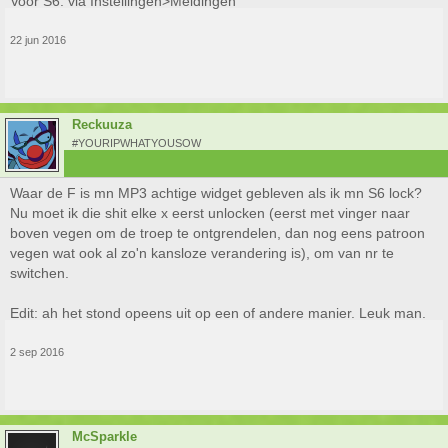
Voor S6: via Instellingen>Meldingen
22 jun 2016
Reckuuza
#YOURIPWHATYOUSOW
Waar de F is mn MP3 achtige widget gebleven als ik mn S6 lock?
Nu moet ik die shit elke x eerst unlocken (eerst met vinger naar
boven vegen om de troep te ontgrendelen, dan nog eens patroon
vegen wat ook al zo'n kansloze verandering is), om van nr te
switchen.
Edit: ah het stond opeens uit op een of andere manier. Leuk man.
2 sep 2016
McSparkle