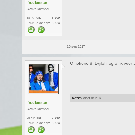
fredfenster
Active Member
Berichten:
3.169
Leuk Bevonden:
3.324
13 sep 2017
Of iphone 8, twijfel nog of ik voo
Alexknl
vindt dit leuk.
fredfenster
Active Member
Berichten:
3.169
Leuk Bevonden:
3.324