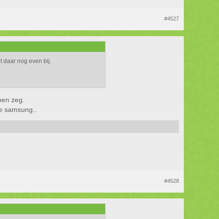
#4527
t daar nog even bij.
pen zeg.
ele samsung..
#4528