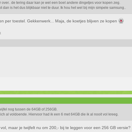
over.. de tering daar kan je wel een boel andere dingetjes voor kopen zeg.
t dan is het dus blijkbaar niet te duur. Ik hou het wel bij mijn simpele samsung..
per toestel. Gekkenwerk... Maja, de koetjes blijven ze kopen
k
wijfel nog tussen de 64GB of 256GB.
ch al voldoende. Hiervoor had ik een 6 met 64GB die ik al nooit vol kreeg.
 vol, maar je twijfelt nu om 200,- bij te leggen voor een 256 GB versie?