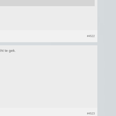
#4522
ht te gek.
#4523