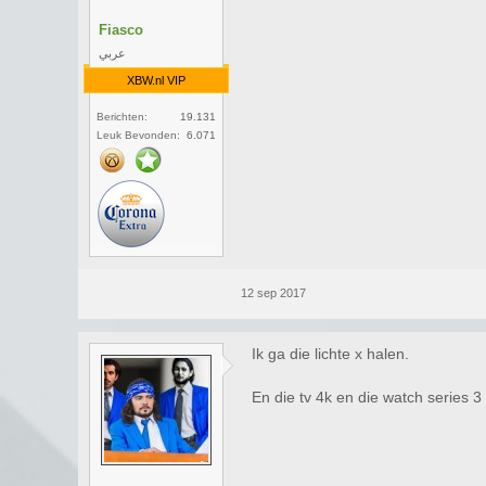
Fiasco
عربي
XBW.nl VIP
Berichten:
19.131
Leuk Bevonden:
6.071
12 sep 2017
Ik ga die lichte x halen.
En die tv 4k en die watch series 3