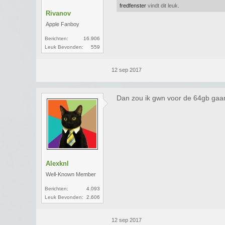
fredfenster
vindt dit leuk.
Rivanov
Apple Fanboy
Berichten:
16.906
Leuk Bevonden:
559
12 sep 2017
Dan zou ik gwn voor de 64gb gaan.
Alexknl
Well-Known Member
Berichten:
4.093
Leuk Bevonden:
2.606
12 sep 2017