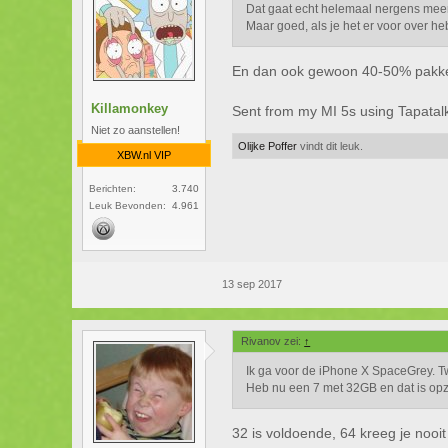
Dat gaat echt helemaal nergens meer 
Maar goed, als je het er voor over heb
En dan ook gewoon 40-50% pakken 
Killamonkey
Sent from my MI 5s using Tapatal
Niet zo aanstellen!
Olijke Poffer
vindt dit leuk.
XBW.nl VIP
Berichten:
3.740
Leuk Bevonden:
4.961
13 sep 2017
Rivanov zei:
↑
Ik ga voor de iPhone X SpaceGrey. T
Heb nu een 7 met 32GB en dat is opzi
32 is voldoende, 64 kreeg je nooit