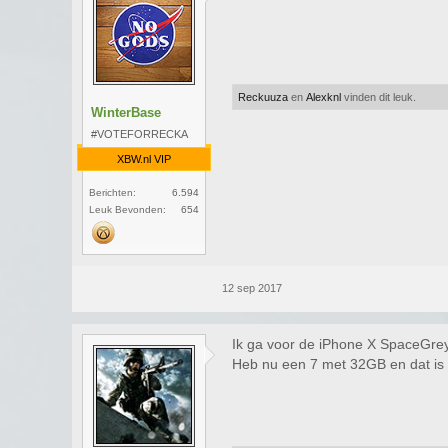
Reckuuza
en
Alexknl
vinden dit leuk.
WinterBase
#VOTEFORRECKA
XBW.nl VIP
Berichten:
6.594
Leuk Bevonden:
654
12 sep 2017
Ik ga voor de iPhone X SpaceGrey
Heb nu een 7 met 32GB en dat is o