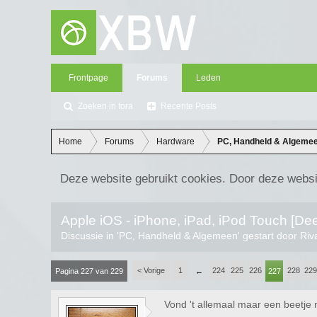
Frontpage
Forums
Leden
Zoeken in fora
Recente Posts
Home
Forums
Hardware
PC, Handheld & Algeme
Deze website gebruikt cookies. Door deze websi
Apple iOS - iPhone, iPad, iPod Touch [Dee
Discussie in '
PC, Handheld & Algemeen
' gestart door
Riv
< Vorige
1
224
225
226
228
229
Pagina 227 van 229
←
227
Vond 't allemaal maar een beetje 