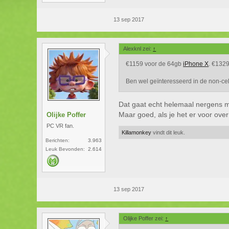
13 sep 2017
Alexknl zei:
↑
€1159 voor de 64gb
iPhone X
. €1329
Ben wel geïnteresseerd in de non-cell
Dat gaat echt helemaal nergens me
Maar goed, als je het er voor over 
Olijke Poffer
PC VR fan.
Killamonkey
vindt dit leuk.
Berichten:
3.963
Leuk Bevonden:
2.614
13 sep 2017
Olijke Poffer zei:
↑