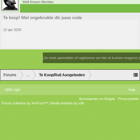
Well-Known Member
Te koop! Met ongebruikte dlc pass code.
12 apr 2020
(Je moet aanmelden of registreren om hier te kunnen reageren.)
Forums
...
Te Koop/Ruil Aangeboden
XBW Light
Help
Voorwaarden en Regels
Privacybeleid
Forum software by XenForo™
|
Media embeds by s9e