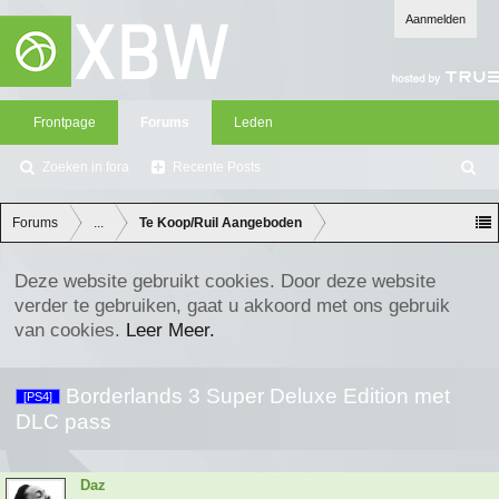
Aanmelden
Frontpage
Forums
Leden
Zoeken in fora
Recente Posts
Z
oe
ke
Forums
...
Te Koop/Ruil Aangeboden
n
Deze website gebruikt cookies. Door deze website
verder te gebruiken, gaat u akkoord met ons gebruik
van cookies.
Leer Meer.
Borderlands 3 Super Deluxe Edition met
[PS4]
DLC pass
Daz