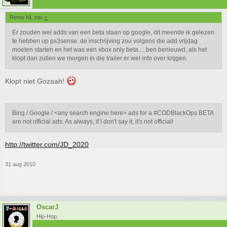
Remo NL zei:
↑
Er zouden wel adds van een beta staan op google, dit meende ik gelezen
te hebben op ps3sense. de inschrijving zou volgens die add vrijdag
moeten starten en het was een xbox only beta.... ben benieuwd, als het
klopt dan zullen we morgen in die trailer er wel info over krijgen.
Klopt niet Gozaah!
Bing / Google / <any search engine here> ads for a #CODBlackOps BETA
are not official ads. As always, if I don't say it, it's not official!
http://twitter.com/JD_2020
31 aug 2010
OscarJ
Hip-Hop.