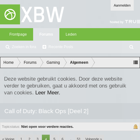
Aanmelden
Frontpage
Forums
Leden
Zoeken in fora
Recente Posts
Z
oe
ke
Home
Forums
Gaming
Algemeen
n
Deze website gebruikt cookies. Door deze website
verder te gebruiken, gaat u akkoord met ons gebruik
van cookies.
Leer Meer.
Call of Duty: Black Ops [Deel 2]
Topicstatus:
Niet open voor verdere reacties.
< Vorige
1
2
3
5
6
51
Volgende >
4
→