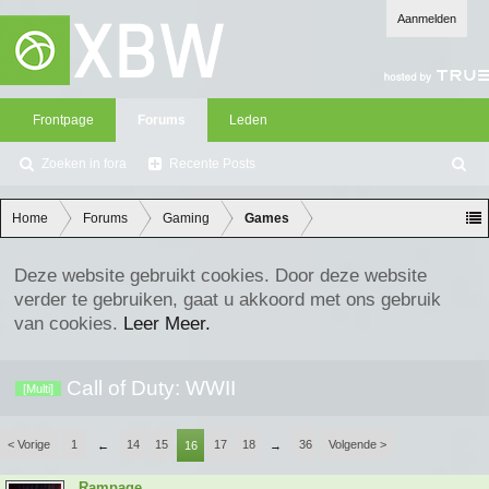
Aanmelden
Frontpage
Forums
Leden
Zoeken in fora
Recente Posts
Z
oe
ke
Home
Forums
Gaming
Games
n
Deze website gebruikt cookies. Door deze website
verder te gebruiken, gaat u akkoord met ons gebruik
van cookies.
Leer Meer.
Call of Duty: WWII
[Multi]
< Vorige
1
14
15
17
18
36
Volgende >
←
16
→
Rampage