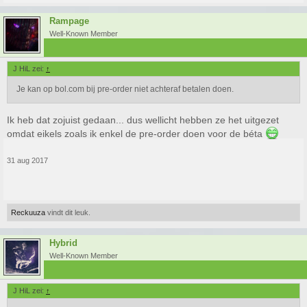
Rampage
Well-Known Member
J HiL zei:
↑
Je kan op bol.com bij pre-order niet achteraf betalen doen.
Ik heb dat zojuist gedaan... dus wellicht hebben ze het uitgezet
omdat eikels zoals ik enkel de pre-order doen voor de béta
31 aug 2017
Reckuuza
vindt dit leuk.
Hybrid
Well-Known Member
J HiL zei:
↑