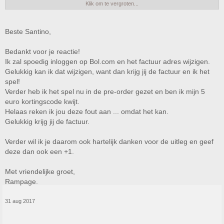
Wacht code af in je mailbox.
Klik om te vergroten...
Ga terug naar bol.com zodra code binnen is.
Login in je account.
Ga naar mijn bestellingen.
Beste Santino,
Klik bij Call of Duty WWII op bestelling annuleren.
Graag gedaan.
Bedankt voor je reactie!
Met vriendelijke groet,
Ik zal spoedig inloggen op Bol.com en het factuur adres wijzigen.
Santino
Gelukkig kan ik dat wijzigen, want dan krijg jij de factuur en ik het
spel!
Verder heb ik het spel nu in de pre-order gezet en ben ik mijn 5
euro kortingscode kwijt.
Helaas reken ik jou deze fout aan ... omdat het kan.
Gelukkig krijg jij de factuur.
Verder wil ik je daarom ook hartelijk danken voor de uitleg en geef
deze dan ook een +1.
Met vriendelijke groet,
Rampage.
31 aug 2017