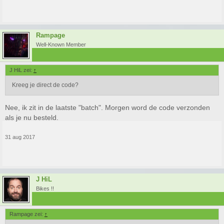
Rampage
Well-Known Member
J HiL zei:
↑
Kreeg je direct de code?
Nee, ik zit in de laatste "batch". Morgen word de code verzonden
als je nu besteld.
31 aug 2017
J HiL
Bikes !!
Rampage zei:
↑