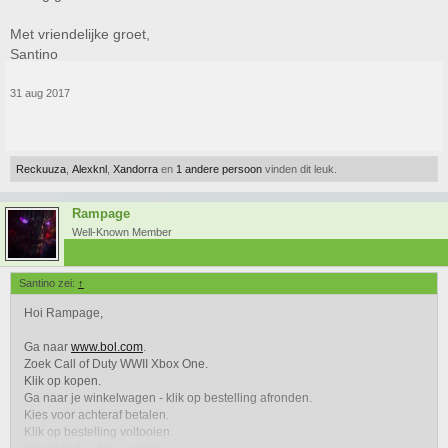
Met vriendelijke groet,
Santino
31 aug 2017
Reckuuza
,
Alexknl
,
Xandorra
en
1 andere persoon
vinden dit leuk.
Rampage
Well-Known Member
Santino zei:
↑
Hoi Rampage,
Ga naar
www.bol.com
.
Zoek Call of Duty WWII Xbox One.
Klik op kopen.
Ga naar je winkelwagen - klik op bestelling afronden.
Kies voor achteraf betalen.
Klik op bestelling voltooien.