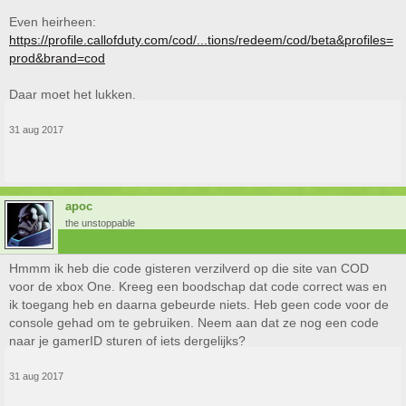
Even heirheen:
https://profile.callofduty.com/cod/...tions/redeem/cod/beta&profiles=
prod&brand=cod
Daar moet het lukken.
31 aug 2017
apoc
the unstoppable
Hmmm ik heb die code gisteren verzilverd op die site van COD
voor de xbox One. Kreeg een boodschap dat code correct was en
ik toegang heb en daarna gebeurde niets. Heb geen code voor de
console gehad om te gebruiken. Neem aan dat ze nog een code
naar je gamerID sturen of iets dergelijks?
31 aug 2017