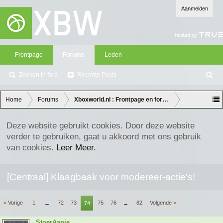
Aanmelden
Frontpage
Forums
Leden
Zoeken in fora
Recente Posts
Z
oe
ke
Home
Forums
Xboxworld.nl : Frontpage en forum discussie
n
Deze website gebruikt cookies. Door deze website
verder te gebruiken, gaat u akkoord met ons gebruik
van cookies.
Leer Meer.
[Centraal] Klaagbaak voor modereer-actie's!
< Vorige
1
72
73
75
76
82
Volgende >
←
74
→
StoerAapje