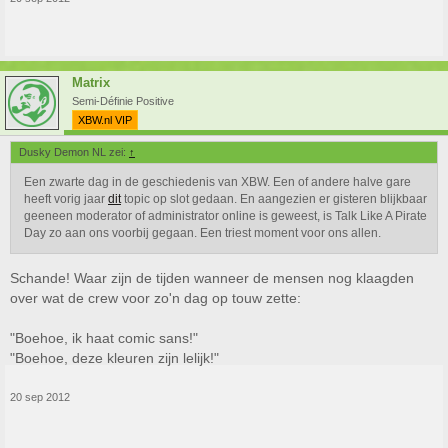
Matrix
Semi-Définie Positive
XBW.nl VIP
Dusky Demon NL zei:
↑
Een zwarte dag in de geschiedenis van XBW. Een of andere halve gare
heeft vorig jaar
dit
topic op slot gedaan. En aangezien er gisteren blijkbaar
geeneen moderator of administrator online is geweest, is Talk Like A Pirate
Day zo aan ons voorbij gegaan. Een triest moment voor ons allen.
Schande! Waar zijn de tijden wanneer de mensen nog klaagden
over wat de crew voor zo'n dag op touw zette:
"Boehoe, ik haat comic sans!"
"Boehoe, deze kleuren zijn lelijk!"
20 sep 2012