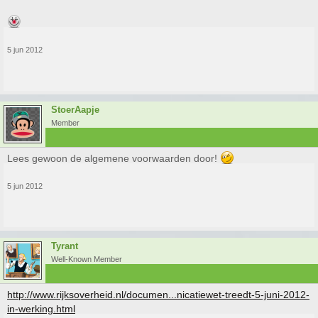
5 jun 2012
StoerAapje
Member
Lees gewoon de algemene voorwaarden door!
5 jun 2012
Tyrant
Well-Known Member
http://www.rijksoverheid.nl/documen...nicatiewet-treedt-5-juni-2012-
in-werking.html