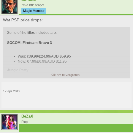
I'm a little teapot
Magic Member
Wat PSP price drops:
Some of the titles included are:
SOCOM: Fireteam Bravo 3
Was: €39.99/£24.99/AUD $59.95
Now: €7.99/£6.99/AUD $11.95
Jungle Party
Klik om te vergroten...
Was: €29.99/£24.99/AUD $49.95
Now: €7.99/£6.99/AUD $11.95
17 apr 2012
White Knight Chronicles Origins
Was: €29.99/£24.99/AUD $49.95
Now: €7.99/£6.99/AUD $11.95
BeZaX
Plop...
Patapon 3