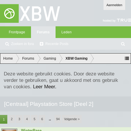
Aanmelden
Frontpage
Forums
Leden
Zoeken in fora
Recente Posts
Z
oe
ke
Home
Forums
Gaming
XBW Gaming
n
Deze website gebruikt cookies. Door deze website
verder te gebruiken, gaat u akkoord met ons gebruik
van cookies.
Leer Meer.
[Centraal] Playstation Store [Deel 2]
2
3
4
5
6
94
Volgende >
1
→
WinterBase