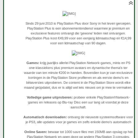
Sinds 29 juni 2010 is PlayStation Plus door Sony in het leven geroepen.
PlayStation Plus is een abonnementendienst waarmee je premium en
exclusieve features ontvangt die ‘gewone’ leden niet ontvangen.
PlayStation Plus kost €49,99 voor een eenjarig lidmaatschap en €14,99
voor een lidmaatschap van 90 dagen.
Games:
krijg jaarlijks allerlei PlayStation Network-games, minis en PS
one-klassiekers plus premium avatars en dynamische thema's ter
waarde van ten minste €200 in handen. Bovendien kun je van exclusieve
kortingen in de PlayStation Store profiteren en als eerste demo's en
bètaversies uitproberen. De content in de PlayStation Store wordt elke
maand geüpdatet, dus er is altijd wel iets nieuws om je mee te vermaken.
Volledige game uitproberen:
probeer enkele PlayStation®Network-
games en releases op Blu-ray Disc een uur lang uit voordat je deze
aanschaft.
Automatisch downloaden:
ontvang de nieuwste systeemsoftware voor
je PS3, alle updates voor je games en zelfs enkele demo's automatisch
Online Saven:
bewaar tot 1000 save files met 150MB aan opslag op het
PlayStation Netwerk en open deze op andere PlayStation 3 consoles.