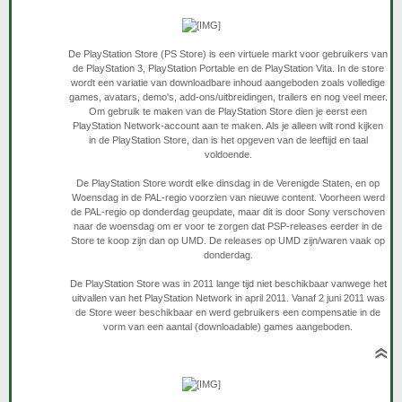
De PlayStation Store (PS Store) is een virtuele markt voor gebruikers van
de PlayStation 3, PlayStation Portable en de PlayStation Vita. In de store
wordt een variatie van downloadbare inhoud aangeboden zoals volledige
games, avatars, demo's, add-ons/uitbreidingen, trailers en nog veel meer.
Om gebruik te maken van de PlayStation Store dien je eerst een
PlayStation Network-account aan te maken. Als je alleen wilt rond kijken
in de PlayStation Store, dan is het opgeven van de leeftijd en taal
voldoende.
De PlayStation Store wordt elke dinsdag in de Verenigde Staten, en op
Woensdag in de PAL-regio voorzien van nieuwe content. Voorheen werd
de PAL-regio op donderdag geupdate, maar dit is door Sony verschoven
naar de woensdag om er voor te zorgen dat PSP-releases eerder in de
Store te koop zijn dan op UMD. De releases op UMD zijn/waren vaak op
donderdag.
De PlayStation Store was in 2011 lange tijd niet beschikbaar vanwege het
uitvallen van het PlayStation Network in april 2011. Vanaf 2 juni 2011 was
de Store weer beschikbaar en werd gebruikers een compensatie in de
vorm van een aantal (downloadable) games aangeboden.