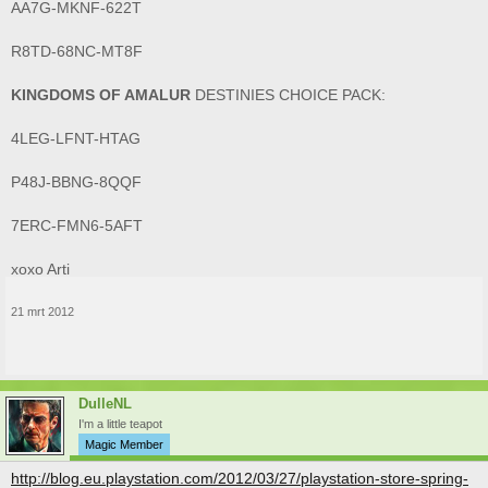
AA7G-MKNF-622T
R8TD-68NC-MT8F
KINGDOMS OF AMALUR
DESTINIES CHOICE PACK:
4LEG-LFNT-HTAG
P48J-BBNG-8QQF
7ERC-FMN6-5AFT
xoxo Arti
21 mrt 2012
DulleNL
I'm a little teapot
Magic Member
http://blog.eu.playstation.com/2012/03/27/playstation-store-spring-