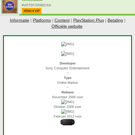
#VOTEFORRECKA
XBW.nl VIP
Informatie
|
Platforms
|
Content
|
PlayStation Plus
|
Betaling
|
Officiële website
​
Developer
Sony Computer Entertainment
~
Type
Online Market
~
Release
November 2006 voor
Oktober 2008 voor
Februari 2012 voor