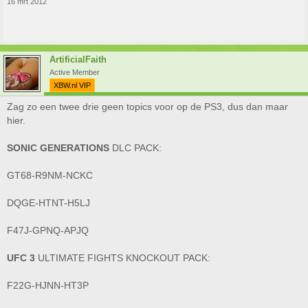
16 mrt 2012
ArtificialFaith
Active Member
XBW.nl VIP
Zag zo een twee drie geen topics voor op de PS3, dus dan maar
hier.
SONIC GENERATIONS
DLC PACK:
GT68-R9NM-NCKC
DQGE-HTNT-H5LJ
F47J-GPNQ-APJQ
UFC 3
ULTIMATE FIGHTS KNOCKOUT PACK:
F22G-HJNN-HT3P