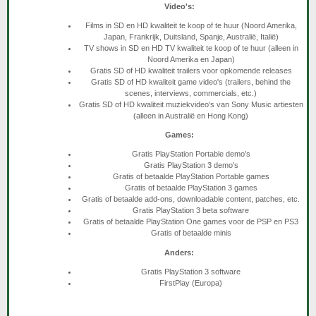
Video's:
Films in SD en HD kwaliteit te koop of te huur (Noord Amerika,
Japan, Frankrijk, Duitsland, Spanje, Australië, Italië)
TV shows in SD en HD TV kwaliteit te koop of te huur (alleen in
Noord Amerika en Japan)
Gratis SD of HD kwaliteit trailers voor opkomende releases
Gratis SD of HD kwaliteit game video's (trailers, behind the
scenes, interviews, commercials, etc.)
Gratis SD of HD kwaliteit muziekvideo's van Sony Music artiesten
(alleen in Australië en Hong Kong)
Games:
Gratis PlayStation Portable demo's
Gratis PlayStation 3 demo's
Gratis of betaalde PlayStation Portable games
Gratis of betaalde PlayStation 3 games
Gratis of betaalde add-ons, downloadable content, patches, etc.
Gratis PlayStation 3 beta software
Gratis of betaalde PlayStation One games voor de PSP en PS3
Gratis of betaalde minis
Anders:
Gratis PlayStation 3 software
FirstPlay (Europa)