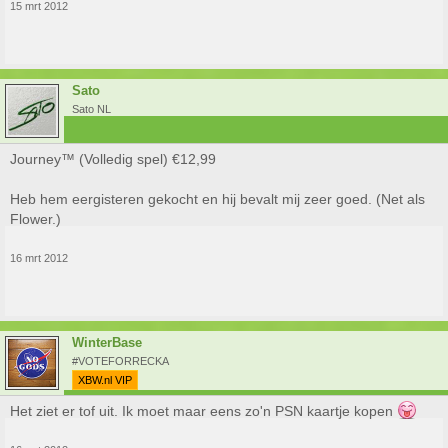
15 mrt 2012
Sato
Sato NL
Journey™ (Volledig spel) €12,99
Heb hem eergisteren gekocht en hij bevalt mij zeer goed. (Net als
Flower.)
16 mrt 2012
PS+ leden konden het spel gisteren al kopen. Normale leden moeten nog
5 dagen wachten.
WinterBase
Ik denk dat ik morgen maar eens een PSN kaartje ga halen.
#VOTEFORRECKA
XBW.nl VIP
Het ziet er tof uit. Ik moet maar eens zo'n PSN kaartje kopen