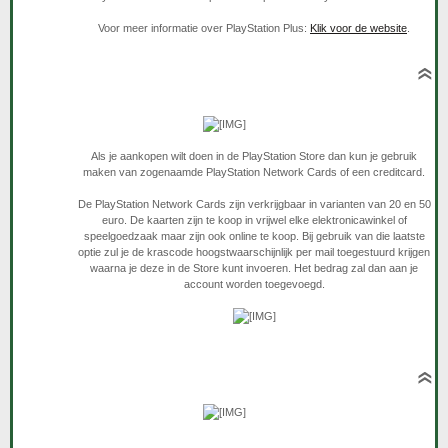
Voor meer informatie over PlayStation Plus:
Klik voor de website
.
Als je aankopen wilt doen in de PlayStation Store dan kun je gebruik
maken van zogenaamde PlayStation Network Cards of een creditcard.
De PlayStation Network Cards zijn verkrijgbaar in varianten van 20 en 50
euro. De kaarten zijn te koop in vrijwel elke elektronicawinkel of
speelgoedzaak maar zijn ook online te koop. Bij gebruik van die laatste
optie zul je de krascode hoogstwaarschijnlijk per mail toegestuurd krijgen
waarna je deze in de Store kunt invoeren. Het bedrag zal dan aan je
account worden toegevoegd.