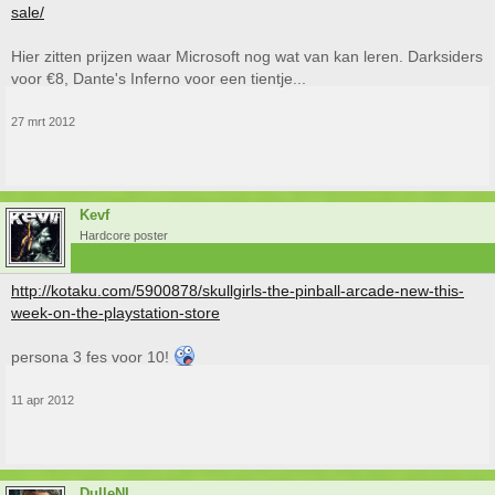
sale/
Hier zitten prijzen waar Microsoft nog wat van kan leren. Darksiders
voor €8, Dante's Inferno voor een tientje...
27 mrt 2012
Kevf
Hardcore poster
http://kotaku.com/5900878/skullgirls-the-pinball-arcade-new-this-
week-on-the-playstation-store
persona 3 fes voor 10!
11 apr 2012
DulleNL