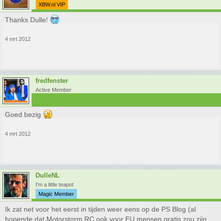
XBW.nl VIP
Thanks Dulle!
4 mrt 2012
fredfenster
Active Member
Goed bezig
4 mrt 2012
DulleNL
I'm a little teapot
Magic Member
Ik zat net voor het eerst in tijden weer eens op de PS Blog (al
hopende dat Motorstorm RC ook voor EU mensen gratis zou zijn