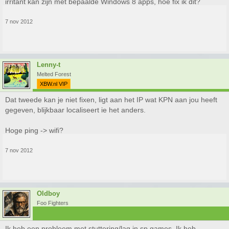
irritant kan zijn met bepaalde Windows 8 apps, hoe fix ik dit?
7 nov 2012
Lenny-t
Melted Forest
XBW.nl VIP
Dat tweede kan je niet fixen, ligt aan het IP wat KPN aan jou heeft
gegeven, blijkbaar localiseert ie het anders.
Hoge ping -> wifi?
7 nov 2012
Oldboy
Foo Fighters
Ik heb een probleem met stuttering/lag in sp games. Ik heb