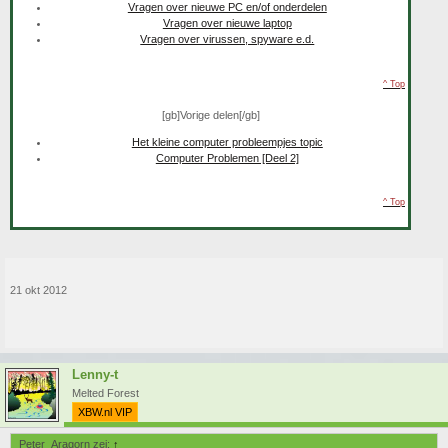
Vragen over nieuwe PC en/of onderdelen
Vragen over nieuwe laptop
Vragen over virussen, spyware e.d.
^ Top
[gb]
Vorige delen
[/gb]
Het kleine computer probleempjes topic
Computer Problemen [Deel 2]
^ Top
21 okt 2012
Lenny-t
Melted Forest
XBW.nl VIP
Peter_Aragorn zei:
↑