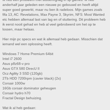
anderhalf jaar geleden een nieuwe pc gebouwd en heeft altijd
super goed gewerkt, maar nu ben ik radeloos. Mijn games zoals
fifa 13, AC: Revelations, Max Payne 3, Skyrim, NFS: Most Wanted
etc hebben allemaal last van lag en of stuttering. Dit probleem heb
ik eerst nooit gehad en heb al veel gebrobeerd om het op te
lossen, maar helaas.
Hier mijn pc specs en wat ik allemaal heb gedaan. Misschien dat
iemand wel een oplossing heeft.
Windows 7 Home Premium 64bit
Intel i7 2600
Asus p8z68-v pro
Asus GTX 580 DirecU II
Ocz Agility 3 SSD (120gb)
2Tb HDD 7200rpm (cavier black) (2x)
Corsair 1000w
16Gb corsair dominator geheugen
Corsair hydro h70
Fractal Design behuizing.
Wat ik al heb gedaan: