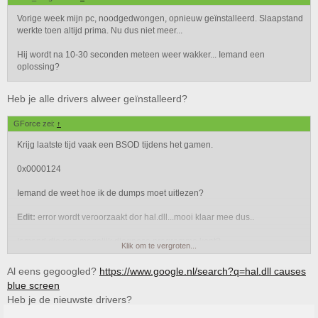
Vorige week mijn pc, noodgedwongen, opnieuw geïnstalleerd. Slaapstand
werkte toen altijd prima. Nu dus niet meer...
Hij wordt na 10-30 seconden meteen weer wakker... Iemand een
oplossing?
Heb je alle drivers alweer geïnstalleerd?
GForce zei:
↑
Krijg laatste tijd vaak een BSOD tijdens het gamen.
0x0000124
Iemand de weet hoe ik de dumps moet uitlezen?
Edit:
error wordt veroorzaakt dor hal.dll...mooi klaar mee dus..
Iemand die een mogelijk diagnose programma kent?
Klik om te vergroten...
Al eens gegoogled?
https://www.google.nl/search?q=hal.dll causes
blue screen
Heb je de nieuwste drivers?