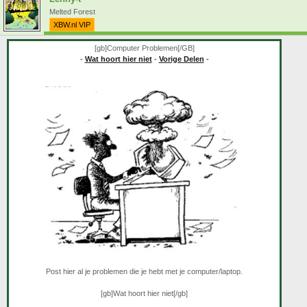
Melted Forest
XBW.nl VIP
[gb]
Computer Problemen
[/GB]
-
Wat hoort hier niet
-
Vorige Delen
-​
Post hier al je problemen die je hebt met je computer/laptop.​
[gb]
Wat hoort hier niet
[/gb]