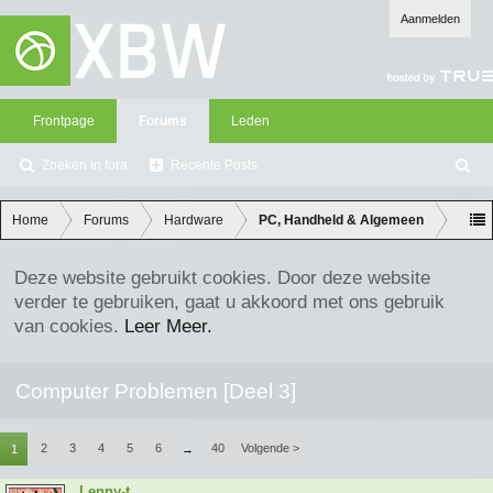
Aanmelden
Frontpage
Forums
Leden
Zoeken in fora
Recente Posts
Z
oe
ke
Home
Forums
Hardware
PC, Handheld & Algemeen
n
Deze website gebruikt cookies. Door deze website
verder te gebruiken, gaat u akkoord met ons gebruik
van cookies.
Leer Meer.
Computer Problemen [Deel 3]
2
3
4
5
6
40
Volgende >
1
→
Lenny-t