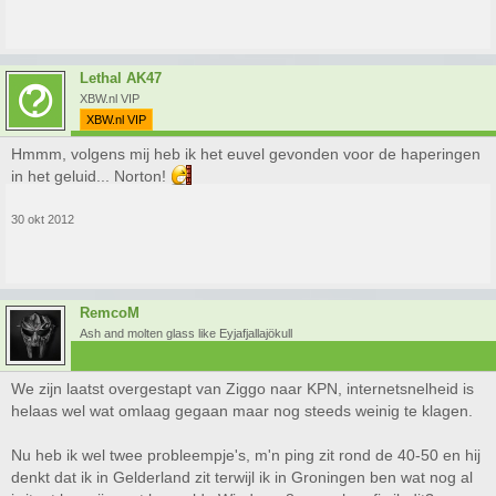
Lethal AK47
XBW.nl VIP
XBW.nl VIP
Hmmm, volgens mij heb ik het euvel gevonden voor de haperingen
in het geluid... Norton!
30 okt 2012
RemcoM
Ash and molten glass like Eyjafjallajökull
We zijn laatst overgestapt van Ziggo naar KPN, internetsnelheid is
helaas wel wat omlaag gegaan maar nog steeds weinig te klagen.
Nu heb ik wel twee probleempje's, m'n ping zit rond de 40-50 en hij
denkt dat ik in Gelderland zit terwijl ik in Groningen ben wat nog al