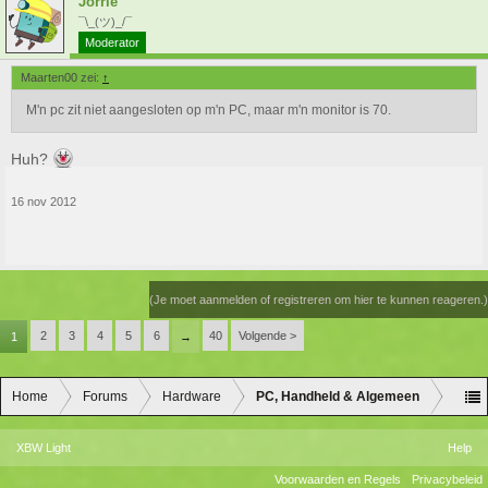
Jorrie
¯\_(ツ)_/¯
Moderator
Maarten00 zei:
↑
M'n pc zit niet aangesloten op m'n PC, maar m'n monitor is 70.
Huh?
16 nov 2012
(Je moet aanmelden of registreren om hier te kunnen reageren.)
2
3
4
5
6
40
Volgende >
1
→
Home
Forums
Hardware
PC, Handheld & Algemeen
XBW Light
Help
Voorwaarden en Regels
Privacybeleid