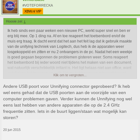
#VOTEFORRECKA
XBW.nl VIP
Hoosie zei:
↑
Ik heb sinds een paar weken een nieuwe PC, werkt super snel en ben er
erg blij mee. Op 1 ding na. Af en toe reageert het toetsenbord en/of de
muis erg traag. Ik dacht eerst dat het aan het feit lag dat ik gebruik maakte
van de unifying techniek van Logitech, dus heb ik de apparaten weer
losgekoppeld en zitten er nu 2 ontvangers in de pc. Nadat het een weekje
is goed gegaan begonnen de problemen gisteren weer. Soms reageert
het toetsenbord bij ieder woord niet tijdens het maken van een document,
wat natuurlijk verschrikkelijk irritant is. Het ligt helaas niet aan office, want
ook tijdens het browsen en zelfs tijdens het typen van m'n wachtwoord
Klik om te vergroten...
reageert ie niet.
Andere USB poort voor Unnifying connector geprobeerd? Ik heb
Iemand een idee waar dit aan kan liggen? De muis heeft het verder altijd
wel eens gehad dat de USB poorten aan de voorzijde van een
perfect gedaan, tot in deze pc.
computer problemen gaven. Verder kunnen de Unnifying nog wel
eens last hebben van andere apparaten die op de 2.4 GHz
frequentie zitten. Iets in de buurt liggen/staan wat mogelijk kan
storen?
20 jun 2015