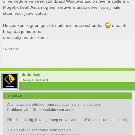
of verwijderen en een standaard Windows audio driver installeren.
Mogelijk heeft Asus nog een nieuwere audio driver op zijn site
staan voor jouw laptop.
Helaas kan ik geen quick-fix uit mijn mouw schudden
maar ik
hoop dat je hiermee
een stukje verder komt.
14 okt 2015
dodonkey
Droog & Dodelijk !
Ironstar zei:
↑
Antimalware en Beheer bureaubladvensters met rust laten.
Probleem zit in Grafiekisolatie voor audio.
Dit is heel lastig, ik kan genoeg erover vinden. Wat ik eruit kan halen is dit,
1. Een anti virus/malware scan draaien.