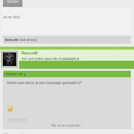
Spoiler
16 okt 2015
RemcoM
vindt dit leuk.
RemcoM
Ash and molten glass like Eyjafjallajökull
Ironstar zei:
↑
Neem aan dat er al een backupje gemaakt is?
Spoiler
Klik om te vergroten...