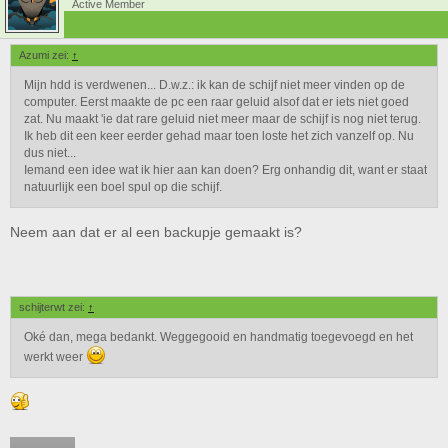
Active Member
Azumi zei:
↑
Mijn hdd is verdwenen... D.w.z.: ik kan de schijf niet meer vinden op de
computer. Eerst maakte de pc een raar geluid alsof dat er iets niet goed
zat. Nu maakt 'ie dat rare geluid niet meer maar de schijf is nog niet terug.
Ik heb dit een keer eerder gehad maar toen loste het zich vanzelf op. Nu
dus niet...
Iemand een idee wat ik hier aan kan doen? Erg onhandig dit, want er staat
natuurlijk een boel spul op die schijf.
Neem aan dat er al een backupje gemaakt is?
schijterwt zei:
↑
Oké dan, mega bedankt. Weggegooid en handmatig toegevoegd en het
werkt weer