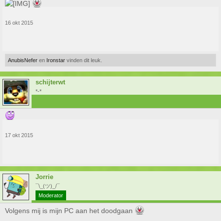
16 okt 2015
AnubisNefer
en
Ironstar
vinden dit leuk.
schijterwt
*-*
17 okt 2015
Jorrie
¯\_(ツ)_/¯
Moderator
Volgens mij is mijn PC aan het doodgaan