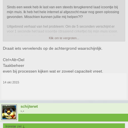
Sinds een week heb ik last van een steeds terugkerend laad icoontje bij
mijn muis. Ik heb het hele internet al afgezocht maar nog geen oplossing
gevonden. Misschien kunnen jullie mij helpen?!?
Uitgebreid verhaal van het probleem: Om de 5 seconden verschijnt er
voor 1 seconde het laad icoontje (draaiend cirkeltje) bij mijn muis icoon.
Hoe kan ik dit laten stoppen, ik word er namelijk een beetje gek van. Ik
Klik om te vergroten...
heb trouwens een Asus laptop en Windows 10.
Draait iets vervelends op de achtergrond waarschijnlijk.
Ik hoor graag van jullie!
Ctrl+Alt+Del
Taakbeheer
even bij processen kijken wat er zoveel capaciteit vreet.
14 okt 2015
schijterwt
*-*
Ironstar zei:
↑