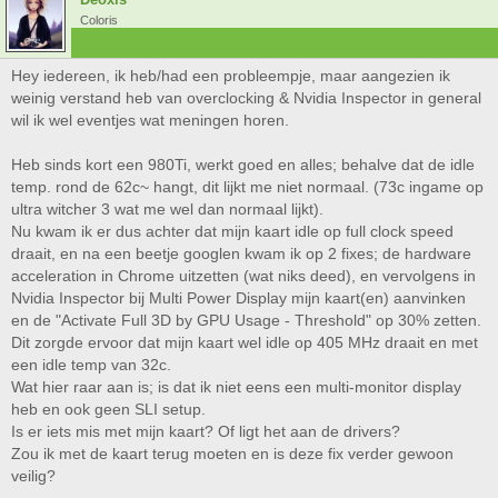
Coloris
Hey iedereen, ik heb/had een probleempje, maar aangezien ik
weinig verstand heb van overclocking & Nvidia Inspector in general
wil ik wel eventjes wat meningen horen.
Heb sinds kort een 980Ti, werkt goed en alles; behalve dat de idle
temp. rond de 62c~ hangt, dit lijkt me niet normaal. (73c ingame op
ultra witcher 3 wat me wel dan normaal lijkt).
Nu kwam ik er dus achter dat mijn kaart idle op full clock speed
draait, en na een beetje googlen kwam ik op 2 fixes; de hardware
acceleration in Chrome uitzetten (wat niks deed), en vervolgens in
Nvidia Inspector bij Multi Power Display mijn kaart(en) aanvinken
en de "Activate Full 3D by GPU Usage - Threshold" op 30% zetten.
Dit zorgde ervoor dat mijn kaart wel idle op 405 MHz draait en met
een idle temp van 32c.
Wat hier raar aan is; is dat ik niet eens een multi-monitor display
heb en ook geen SLI setup.
Is er iets mis met mijn kaart? Of ligt het aan de drivers?
Zou ik met de kaart terug moeten en is deze fix verder gewoon
veilig?