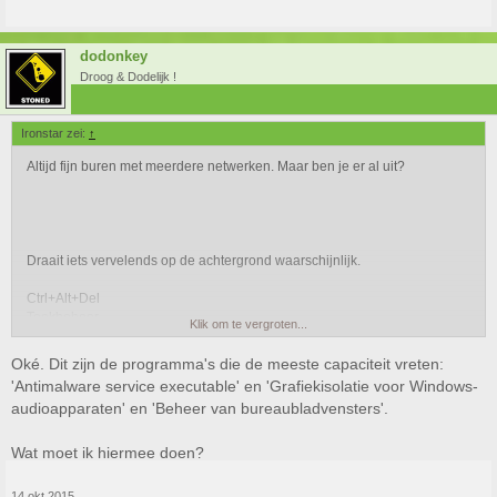
dodonkey
Droog & Dodelijk !
Ironstar zei:
↑
Altijd fijn buren met meerdere netwerken. Maar ben je er al uit?
Draait iets vervelends op de achtergrond waarschijnlijk.
Ctrl+Alt+Del
Taakbeheer
Klik om te vergroten...
even bij processen kijken wat er zoveel capaciteit vreet.
Oké. Dit zijn de programma's die de meeste capaciteit vreten:
'Antimalware service executable' en 'Grafiekisolatie voor Windows-
audioapparaten' en 'Beheer van bureaubladvensters'.
Wat moet ik hiermee doen?
14 okt 2015