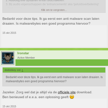
2. Audiodg.exe opstarten ervan uitschakelen.
3. Bij audio eigenschappen de 'enhancements' aka 'geluidsverbetering'
uitschakelen.
Klik om te vergroten...
4. Punt 3 valt blijkbaar af als je Windows 10 draait
5. Het
probleem
onder Windows 10.
Bedankt voor deze tips. Ik ga eerst een anti malware scan laten
draaien. Is malwarebytes een goed programma hiervoor?
Hmm, balen. Anders bij apparaat eigenschappen de audio driver
proberen te upgraden
15 okt 2015
of verwijderen en een standaard Windows audio driver installeren.
Mogelijk heeft Asus nog een nieuwere audio driver op zijn site staan voor
jouw laptop.
Helaas kan ik geen quick-fix uit mijn mouw schudden
maar ik hoop
Ironstar
dat je hiermee
Active Member
een stukje verder komt.
dodonkey zei:
↑
Bedankt voor deze tips. Ik ga eerst een anti malware scan laten draaien. Is
malwarebytes een goed programma hiervoor?
Jazeker. Zorg wel dat je altijd via de
officiele site
download.
Ben benieuwd of e.e.a. een oplossing geeft
15 okt 2015