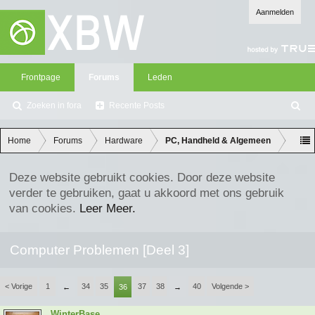
Aanmelden
Frontpage
Forums
Leden
Zoeken in fora
Recente Posts
Z
oe
ke
Home
Forums
Hardware
PC, Handheld & Algemeen
n
Deze website gebruikt cookies. Door deze website
verder te gebruiken, gaat u akkoord met ons gebruik
van cookies.
Leer Meer.
Computer Problemen [Deel 3]
< Vorige
1
34
35
37
38
40
Volgende >
←
36
→
WinterBase