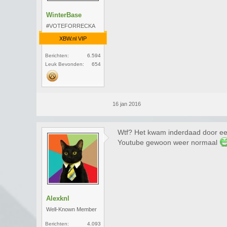
WinterBase
#VOTEFORRECKA
XBW.nl VIP
Berichten:
6.594
Leuk Bevonden:
654
16 jan 2016
Wtf? Het kwam inderdaad door ee
Youtube gewoon weer normaal
Alexknl
Well-Known Member
Berichten:
4.093