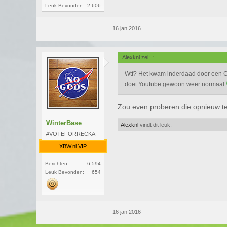
Leuk Bevonden:
2.606
16 jan 2016
Alexknl zei:
↑
Wtf? Het kwam inderdaad door een C
doet Youtube gewoon weer normaal
Zou even proberen die opnieuw te 
WinterBase
Alexknl
vindt dit leuk.
#VOTEFORRECKA
XBW.nl VIP
Berichten:
6.594
Leuk Bevonden:
654
16 jan 2016