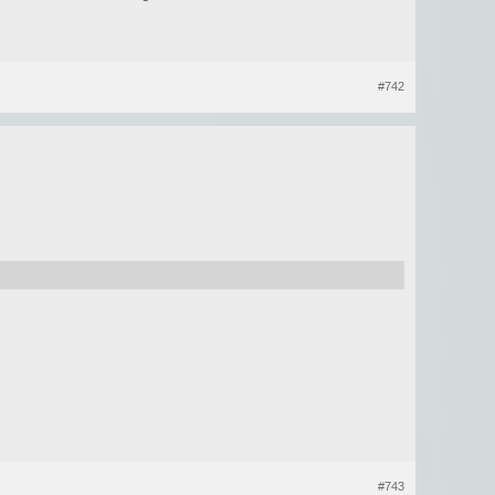
#742
#743