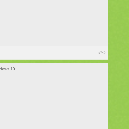
#749
ndows 10.