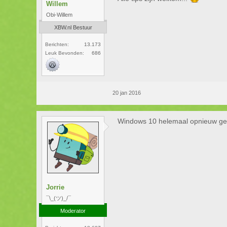
Willem
Obi-Willem
XBW.nl Bestuur
Berichten:
13.173
Leuk Bevonden:
686
20 jan 2016
Windows 10 helemaal opnieuw geïn
Jorrie
¯\_(ツ)_/¯
Moderator