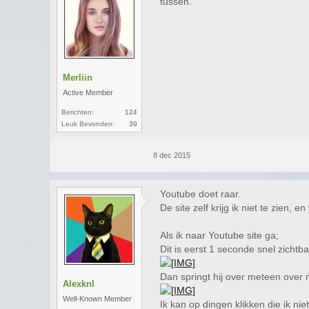
tussen.
Merliin
Active Member
Berichten:
124
Leuk Bevonden:
39
8 dec 2015
Youtube doet raar.
De site zelf krijg ik niet te zien,
Als ik naar Youtube site ga;
Dit is eerst 1 seconde snel zichtba
Dan springt hij over meteen over 
Alexknl
Well-Known Member
Ik kan op dingen klikken die ik niet