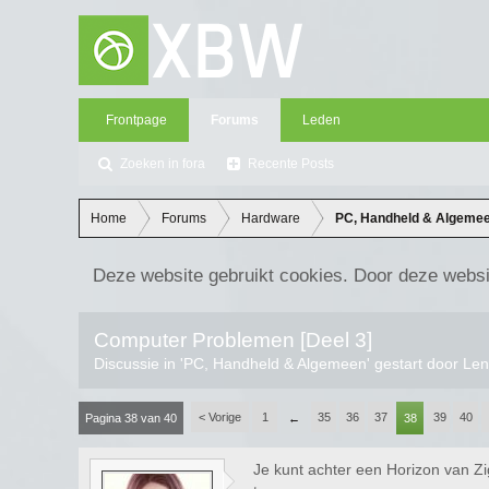
Frontpage
Forums
Leden
Zoeken in fora
Recente Posts
Home
Forums
Hardware
PC, Handheld & Algeme
Deze website gebruikt cookies. Door deze websi
Computer Problemen [Deel 3]
Discussie in '
PC, Handheld & Algemeen
' gestart door
Len
< Vorige
1
35
36
37
39
40
Pagina 38 van 40
←
38
Je kunt achter een Horizon van Zi