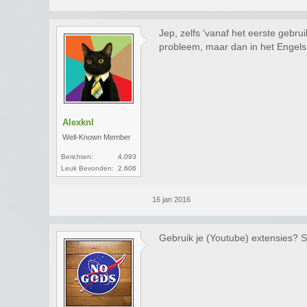
Jep, zelfs 'vanaf het eerste gebr
probleem, maar dan in het Engel
Alexknl
Well-Known Member
Berichten:
4.093
Leuk Bevonden:
2.606
16 jan 2016
Gebruik je (Youtube) extensies? S