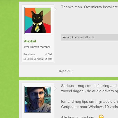
Thanks man. Overnieuw installer
WinterBase
vindt dit leuk.
Alexknl
Well-Known Member
Berichten:
4.093
Leuk Bevonden:
2.606
16 jan 2016
Serieus... nog steeds fucking aud
zoveel dagen - de audio drivers 
Iemand nog tips om mijn audio d
Geüpdatet naar Windows 10 zodra
Alle tips zijn welkom...