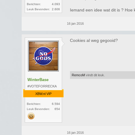
Berichten:
4.093
Leuk Bevonden:
2.606
Iemand een idee wat dit is ? Hoe
16 jan 2016
Cookies al weg gegooid?
RemcoM
vindt dit leuk.
WinterBase
#VOTEFORRECKA
XBW.nl VIP
Berichten:
6.594
Leuk Bevonden:
654
16 jan 2016