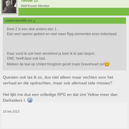
Yellow 13
Well-Known Member
powerslave666 zei:
↑
Deel 2 is een stuk anders dan 1..
Een veel opener gebied en veel meer Rpg elementen enzo inderdaad.
Daar vond ik ook heel vervelend ja toen ik er aan begon..
DMC heeft daar ook last..
Meteen de taal op United Kingdom gezet zoals Graveheart zei
Questen ook las ik zo, dus niet alleen maar vechten voor het
verhaal en die opdrachten, maar ook allemaal side missies?
Het lijkt me dus een volledige RPG en dat zint Yellow meer dan
Darksiders I.
16 feb 2013