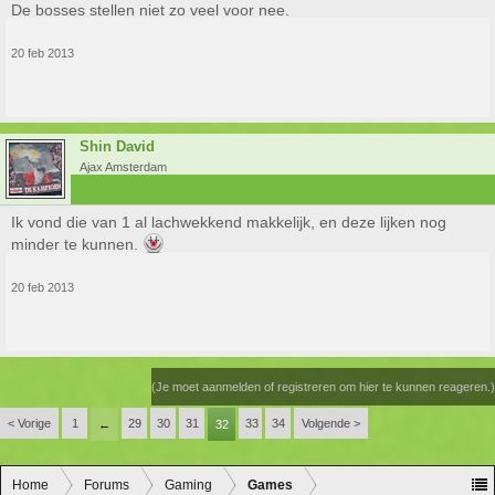
De bosses stellen niet zo veel voor nee.
20 feb 2013
Shin David
Ajax Amsterdam
Ik vond die van 1 al lachwekkend makkelijk, en deze lijken nog
minder te kunnen.
20 feb 2013
(Je moet aanmelden of registreren om hier te kunnen reageren.)
< Vorige
1
29
30
31
33
34
Volgende >
←
32
Home
Forums
Gaming
Games