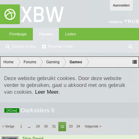
Aanmelden
Frontpage
Forums
Leden
Zoeken in fora
Recente Posts
Z
oe
ke
Home
Forums
Gaming
Games
n
Deze website gebruikt cookies. Door deze website
verder te gebruiken, gaat u akkoord met ons gebruik
van cookies.
Leer Meer.
Darksiders II
[XOne]
< Vorige
1
29
30
31
33
34
Volgende >
←
32
Shin David