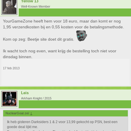
Yellow 13
Well-Known Member
YourGameZone heeft hem voor 18 euro, maar dan komt er nog
1,95 verzendkosten bij en 0,55 kosten voor de betalingsmethode.
Kom op zeg: Beetje site doet dit gratis.
Ik wacht toch nog even, want krijg de bestelling toch niet voor
dinsdag binnen.
17 feb 2013
Leis
Arkham Knight / 2015
NuclearGoat zei:
↑
Ik heb gisteren Darksiders 1 & 2 voor 13,99 gekocht op PSN, best een
goede deal lijkt me.