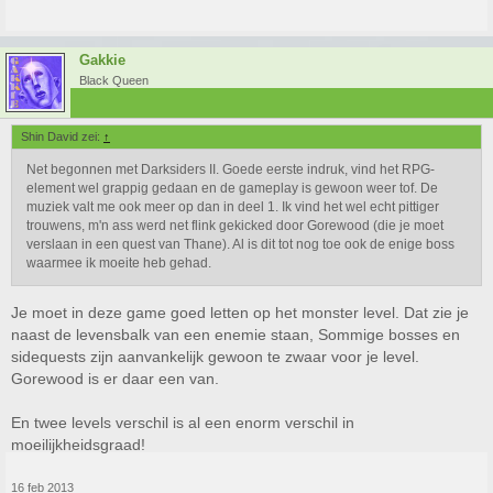
Gakkie
Black Queen
Shin David zei:
↑
Net begonnen met Darksiders II. Goede eerste indruk, vind het RPG-
element wel grappig gedaan en de gameplay is gewoon weer tof. De
muziek valt me ook meer op dan in deel 1. Ik vind het wel echt pittiger
trouwens, m'n ass werd net flink gekicked door Gorewood (die je moet
verslaan in een quest van Thane). Al is dit tot nog toe ook de enige boss
waarmee ik moeite heb gehad.
Je moet in deze game goed letten op het monster level. Dat zie je
naast de levensbalk van een enemie staan, Sommige bosses en
sidequests zijn aanvankelijk gewoon te zwaar voor je level.
Gorewood is er daar een van.
En twee levels verschil is al een enorm verschil in
moeilijkheidsgraad!
16 feb 2013