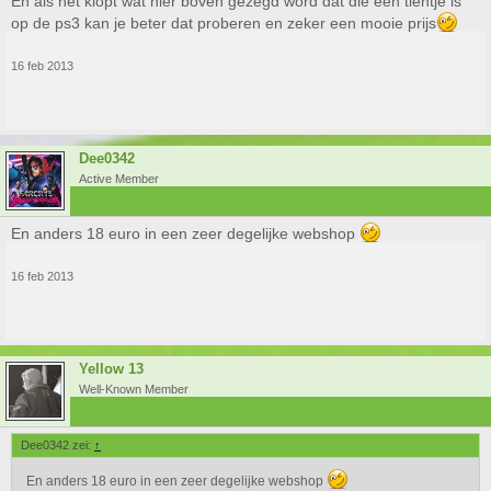
En als het klopt wat hier boven gezegd word dat die een tientje is
op de ps3 kan je beter dat proberen en zeker een mooie prijs
16 feb 2013
Dee0342
Active Member
En anders 18 euro in een zeer degelijke webshop
16 feb 2013
Yellow 13
Well-Known Member
Dee0342 zei:
↑
En anders 18 euro in een zeer degelijke webshop