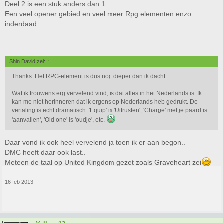
Deel 2 is een stuk anders dan 1..
Een veel opener gebied en veel meer Rpg elementen enzo
inderdaad.
Shin David zei:
↑
Thanks. Het RPG-element is dus nog dieper dan ik dacht.
Wat ik trouwens erg vervelend vind, is dat alles in het Nederlands is. Ik
kan me niet herinneren dat ik ergens op Nederlands heb gedrukt. De
vertaling is echt dramatisch. 'Equip' is 'Uitrusten', 'Charge' met je paard is
'aanvallen', 'Old one' is 'oudje', etc.
Daar vond ik ook heel vervelend ja toen ik er aan begon..
DMC heeft daar ook last..
Meteen de taal op United Kingdom gezet zoals Graveheart zei
16 feb 2013