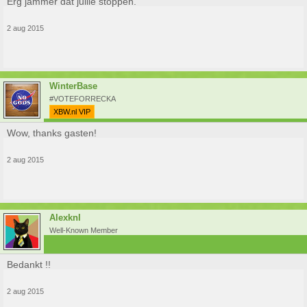
Erg jammer dat jullie stoppen.
2 aug 2015
WinterBase
#VOTEFORRECKA
XBW.nl VIP
Wow, thanks gasten!
2 aug 2015
Alexknl
Well-Known Member
Bedankt !!
2 aug 2015