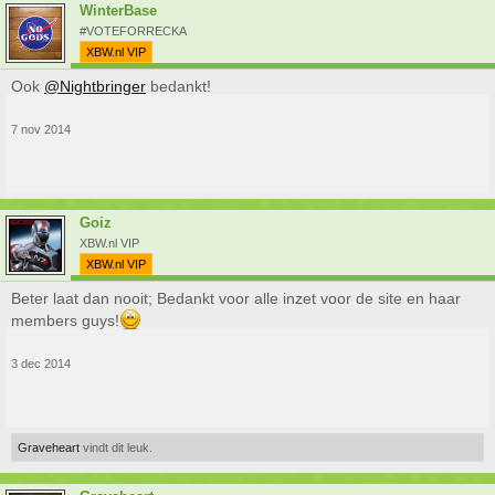
WinterBase
#VOTEFORRECKA
XBW.nl VIP
Ook
@Nightbringer
bedankt!
7 nov 2014
Goiz
XBW.nl VIP
XBW.nl VIP
Beter laat dan nooit; Bedankt voor alle inzet voor de site en haar
members guys!
3 dec 2014
Graveheart
vindt dit leuk.