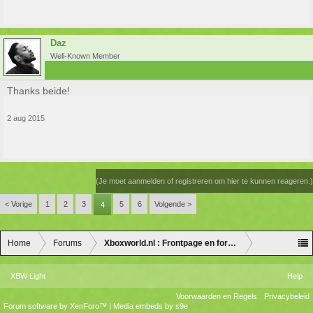
Daz
Well-Known Member
Thanks beide!
2 aug 2015
(Je moet aanmelden of registreren om hier te kunnen reageren.)
< Vorige
1
2
3
5
6
Volgende >
4
Home
Forums
Xboxworld.nl : Frontpage en forum discussie
XBW Light
Help
Voorwaarden en Regels
Privacybeleid
Forum software by XenForo™
|
Media embeds by s9e