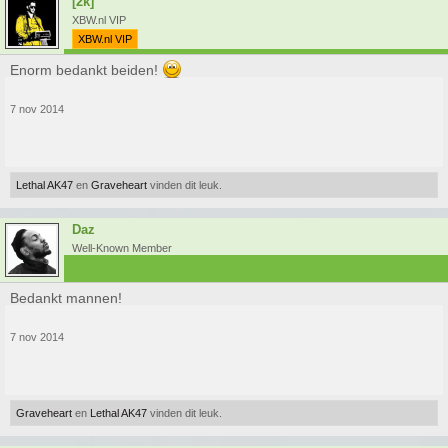
[2k]
XBW.nl VIP
XBW.nl VIP
Enorm bedankt beiden!
7 nov 2014
Lethal AK47
en
Graveheart
vinden dit leuk.
Daz
Well-Known Member
Bedankt mannen!
7 nov 2014
Graveheart
en
Lethal AK47
vinden dit leuk.