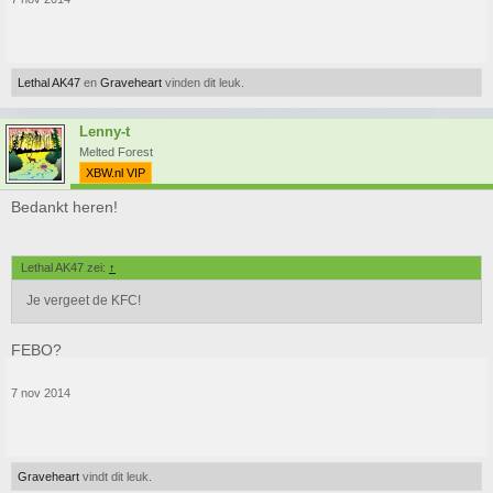
Lethal AK47
en
Graveheart
vinden dit leuk.
Lenny-t
Melted Forest
XBW.nl VIP
Bedankt heren!
Lethal AK47 zei:
↑
Je vergeet de KFC!
FEBO?
7 nov 2014
Graveheart
vindt dit leuk.