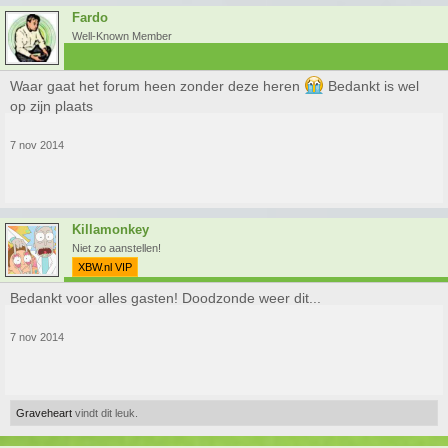
Fardo
Well-Known Member
Waar gaat het forum heen zonder deze heren
Bedankt is wel
op zijn plaats
7 nov 2014
Killamonkey
Niet zo aanstellen!
XBW.nl VIP
Bedankt voor alles gasten! Doodzonde weer dit...
7 nov 2014
Graveheart
vindt dit leuk.