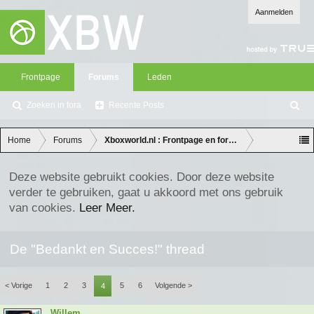
Aanmelden
Frontpage
Forums
Leden
Zoeken in fora
Recente Posts
Z
oe
ke
Home
Forums
Xboxworld.nl : Frontpage en forum discussie
n
Deze website gebruikt cookies. Door deze website
verder te gebruiken, gaat u akkoord met ons gebruik
van cookies.
Leer Meer.
De "Bedankt en Succes!" thread
< Vorige
1
2
3
5
6
Volgende >
4
Willem