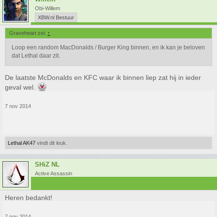
Obi-Willem
XBW.nl Bestuur
Graveheart zei:
↑
Loop een random MacDonalds / Burger King binnen, en ik kan je beloven
dat Lethal daar zit.
De laatste McDonalds en KFC waar ik binnen liep zat hij in ieder
geval wel.
7 nov 2014
Lethal AK47
vindt dit leuk.
SHiZ NL
Active Assassin
Heren bedankt!
7 nov 2014