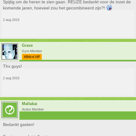
Spijtig om de heren te zien gaan. REUZE bedankt voor de inzet de
komende jaren, hoeveel zou het gecombineerd zijn?!
2 aug 2015
Grave
Gym Member
XBW.nl VIP
Thx guys!
2 aug 2015
Mallakai
Active Member
Bedankt gasten!