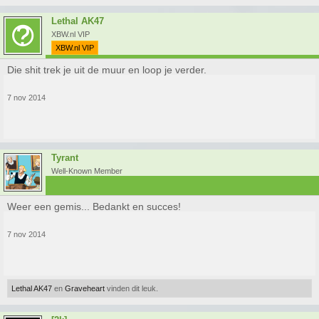
Lethal AK47
XBW.nl VIP
XBW.nl VIP
Die shit trek je uit de muur en loop je verder.
7 nov 2014
Tyrant
Well-Known Member
Weer een gemis... Bedankt en succes!
7 nov 2014
Lethal AK47
en
Graveheart
vinden dit leuk.