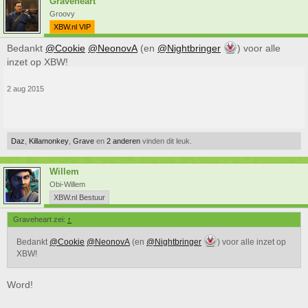
Graveheart
Groovy
XBW.nl VIP
Bedankt
@Cookie
@NeonovA
(en
@Nightbringer
) voor alle
inzet op XBW!
2 aug 2015
Daz
,
Killamonkey
,
Grave
en
2 anderen
vinden dit leuk.
Willem
Obi-Willem
XBW.nl Bestuur
Graveheart zei:
↑
Bedankt
@Cookie
@NeonovA
(en
@Nightbringer
) voor alle inzet op
XBW!
Word!