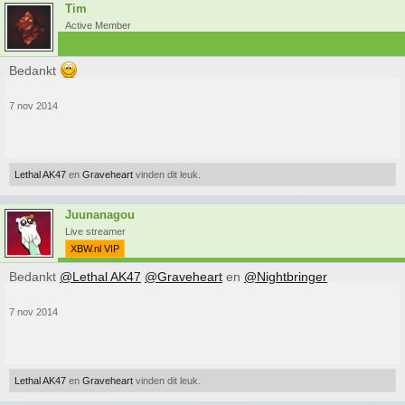
Tim
Active Member
Bedankt
7 nov 2014
Lethal AK47
en
Graveheart
vinden dit leuk.
Juunanagou
Live streamer
XBW.nl VIP
Bedankt
@Lethal AK47
@Graveheart
en
@Nightbringer
7 nov 2014
Lethal AK47
en
Graveheart
vinden dit leuk.