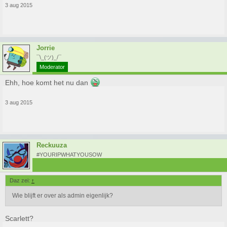
3 aug 2015
Jorrie
¯\_(ツ)_/¯
Moderator
Ehh, hoe komt het nu dan
3 aug 2015
Reckuuza
#YOURIPWHATYOUSOW
Daz zei:
↑
Wie blijft er over als admin eigenlijk?
Scarlett?