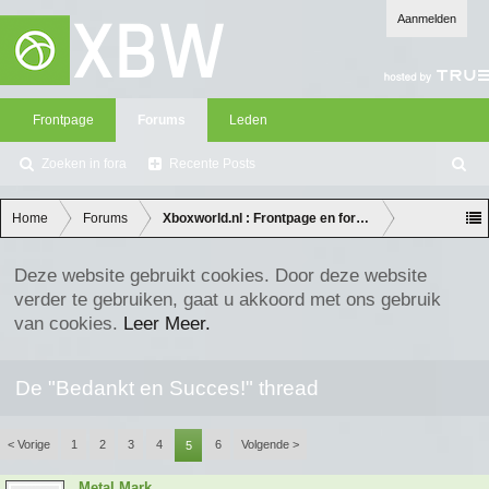
Aanmelden
Frontpage
Forums
Leden
Zoeken in fora
Recente Posts
Z
oe
ke
Home
Forums
Xboxworld.nl : Frontpage en forum discussie
n
Deze website gebruikt cookies. Door deze website
verder te gebruiken, gaat u akkoord met ons gebruik
van cookies.
Leer Meer.
De "Bedankt en Succes!" thread
< Vorige
1
2
3
4
6
Volgende >
5
Metal Mark