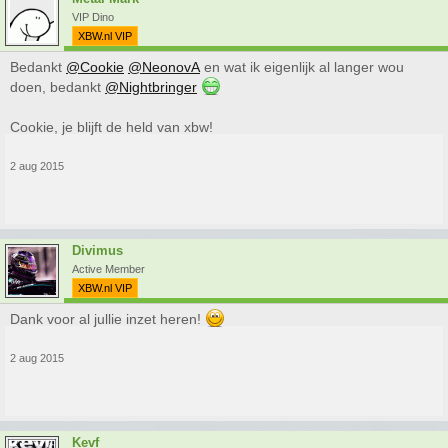
VIP Dino
XBW.nl VIP
Bedankt
@Cookie
@NeonovA
en wat ik eigenlijk al langer wou
doen, bedankt
@Nightbringer
Cookie, je blijft de held van xbw!
2 aug 2015
Divimus
Active Member
XBW.nl VIP
Dank voor al jullie inzet heren!
2 aug 2015
Kevf