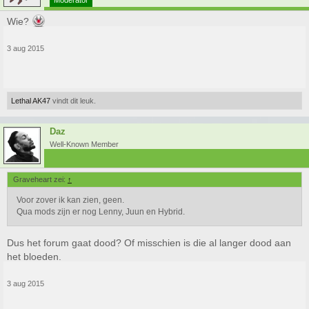
Moderator
Wie?
3 aug 2015
Lethal AK47
vindt dit leuk.
Daz
Well-Known Member
Graveheart zei:
↑
Voor zover ik kan zien, geen.
Qua mods zijn er nog Lenny, Juun en Hybrid.
Dus het forum gaat dood? Of misschien is die al langer dood aan
het bloeden.
3 aug 2015