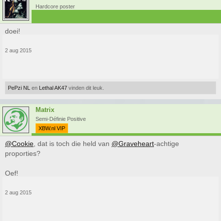
Hardcore poster
doei!
2 aug 2015
PePzi NL
en
Lethal AK47
vinden dit leuk.
Matrix
Semi-Définie Positive
XBW.nl VIP
@Cookie
, dat is toch die held van
@Graveheart
-achtige
proporties?
Oef!
2 aug 2015