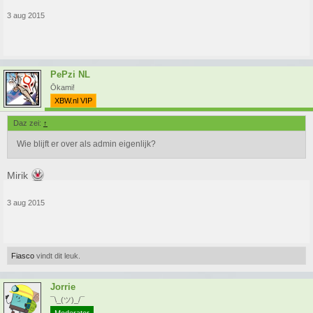
3 aug 2015
PePzi NL
Ōkami!
XBW.nl VIP
Daz zei:
↑
Wie blijft er over als admin eigenlijk?
Mirik
3 aug 2015
Fiasco
vindt dit leuk.
Jorrie
¯\_(ツ)_/¯