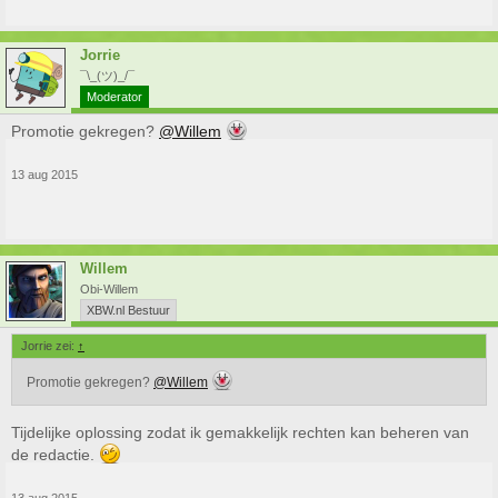
Jorrie
¯\_(ツ)_/¯
Moderator
Promotie gekregen?
@Willem
13 aug 2015
Willem
Obi-Willem
XBW.nl Bestuur
Jorrie zei:
↑
Promotie gekregen?
@Willem
Tijdelijke oplossing zodat ik gemakkelijk rechten kan beheren van
de redactie.