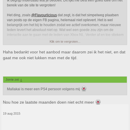
Ik begrijp inderdaad wat je bedoelt. Dit lijkt me best een goed idee om het
bereik van de site te vergroten!
Het ding, zoals
@Flavourlicious
dat zegt, is dat het simpelweg plaatsen
van posts op de eigen FB pagina, helemaal niet oplevert. Het is wel
belangrijk om het bij te houden zodat we actief overkomen, maar nieuwe
leden levert het absoluut niet op. Wat wel een goede zou zijn om de
interactie aan te gaan met de leden van Xbox NL. Verder af en toe stiekem
een topic er tussen doorzetten met een link naar onze eigen artikelen kan
Klik om te vergroten...
natuurlijk helemaal geen kwaad
Haha bedankt voor het aanbod maar daarom zei ik het niet, en dat
Ik zal met Willen overleggen over de werving van geschikte mensen
gaat me ook niet lukken man met de tijd.
hiervoor. Lijkt jou dat niet interessant trouwens?
@Mallakai
Jorrie zei:
↑
Mallakai is meer een PS4 persoon volgens mij
Nou hoe ze laatste maanden doen niet echt meer
19 aug 2015