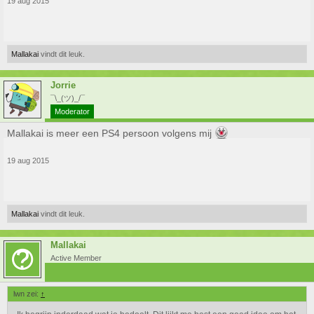
19 aug 2015
Mallakai
vindt dit leuk.
Jorrie
¯\_(ツ)_/¯
Moderator
Mallakai is meer een PS4 persoon volgens mij
19 aug 2015
Mallakai
vindt dit leuk.
Mallakai
Active Member
lwn zei:
↑