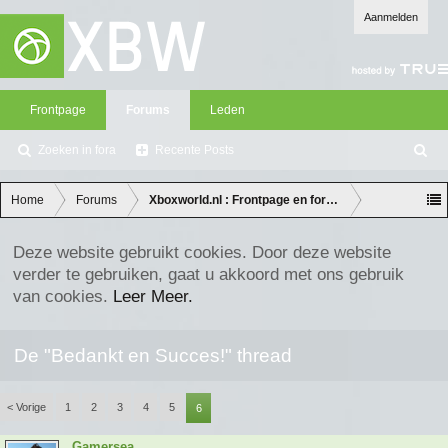
Aanmelden
Frontpage
Forums
Leden
Zoeken in fora
Recente Posts
Z
oe
ke
Home
Forums
Xboxworld.nl : Frontpage en forum discussie
n
Deze website gebruikt cookies. Door deze website
verder te gebruiken, gaat u akkoord met ons gebruik
van cookies.
Leer Meer.
De "Bedankt en Succes!" thread
< Vorige
1
2
3
4
5
6
Gamersea