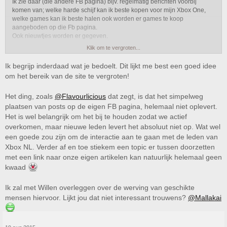
Ik zie daar (die andere FB pagina) bijv. regelmatig berichten voorbij
komen van; welke harde schijf kan ik beste kopen voor mijn Xbox One,
welke games kan ik beste halen ook worden er games te koop
aangeboden op die Fb pagina.
Ook nieuwtjes worden er gegeven.
Klik om te vergroten...
Tussendoor kun je gewoon berichten posten die naar het forum linken.
Ik heb me erover verbaast hoeveel berichten ik in mijn timeline krijg per
Ik begrijp inderdaad wat je bedoelt. Dit lijkt me best een goed idee
dag op facebook van gasten/vrouwen die daar berichten posten en hoe
om het bereik van de site te vergroten!
actief er op gereageerd en geliked (okay dat is niet zo boeiend maar toch)
Het ding, zoals
@Flavourlicious
dat zegt, is dat het simpelweg
In de beginpost van Xbox One Nederland FB staat ook jullie site zelfs..
plaatsen van posts op de eigen FB pagina, helemaal niet oplevert.
Ik zie niet in waarom jullie dit ook niet zouden kunnen doen, jullie zijn de
Het is wel belangrijk om het bij te houden zodat we actief
grootste Xbox forum van Nederland, Kan makkelijk nog groter
overkomen, maar nieuwe leden levert het absoluut niet op. Wat wel
een goede zou zijn om de interactie aan te gaan met de leden van
Xbox NL. Verder af en toe stiekem een topic er tussen doorzetten
met een link naar onze eigen artikelen kan natuurlijk helemaal geen
kwaad
Ik zal met Willen overleggen over de werving van geschikte
mensen hiervoor. Lijkt jou dat niet interessant trouwens?
@Mallakai