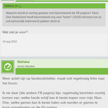
Mallakai zei:
↑
Waarom wordt er weinig gedaan met bijvoorbeeld de FB pagina? Xbox
One Nederland heeft bijvoorbeeld erg veel "leden" (1829) hiermee kun je
ook behoorlijk ledenwinst pakken denk ik.
Wat stel je voor?
19 aug 2015
Mallakai
Active Member
Meer actief zijn op facebook/twitter, maak ook regelmatig links naar
het forum.
Ik zie daar (die andere FB pagina) bijv. regelmatig berichten voorbij
komen van; welke harde schijf kan ik beste kopen voor mijn Xbox
One, welke games kan ik beste halen ook worden er games te
koop aangeboden op die Fb pagina.