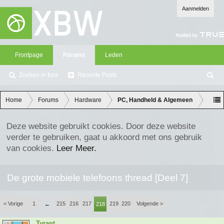
Aanmelden
Frontpage
Forums
Leden
Zoeken in fora
Recente Posts
Z
oe
ke
Home
Forums
Hardware
PC, Handheld & Algemeen
n
Deze website gebruikt cookies. Door deze website
verder te gebruiken, gaat u akkoord met ons gebruik
van cookies.
Leer Meer.
De grote mobiele telefoons thread [Deel 7]
< Vorige
1
215
216
217
219
220
Volgende >
←
218
Tyrant