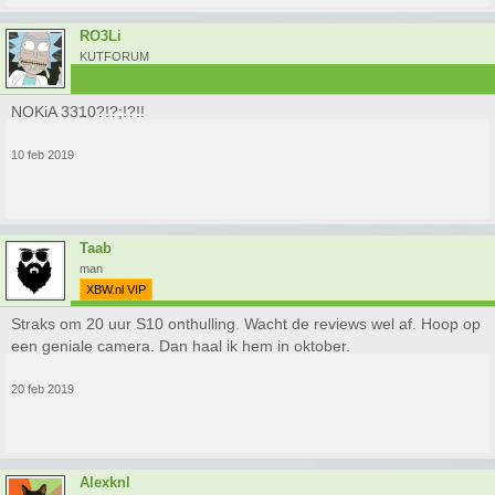
RO3Li
KUTFORUM
NOKiA 3310?!?;!?!!
10 feb 2019
Taab
man
XBW.nl VIP
Straks om 20 uur S10 onthulling. Wacht de reviews wel af. Hoop op
een geniale camera. Dan haal ik hem in oktober.
20 feb 2019
Alexknl