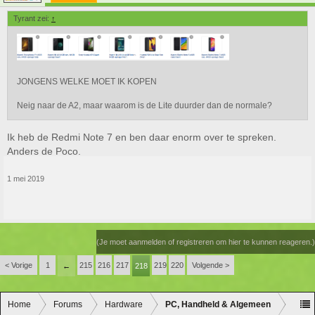
Tyrant zei:
↑
JONGENS WELKE MOET IK KOPEN
Neig naar de A2, maar waarom is de Lite duurder dan de normale?
Ik heb de Redmi Note 7 en ben daar enorm over te spreken.
Anders de Poco.
1 mei 2019
(Je moet aanmelden of registreren om hier te kunnen reageren.)
< Vorige
1
215
216
217
219
220
Volgende >
←
218
Home
Forums
Hardware
PC, Handheld & Algemeen