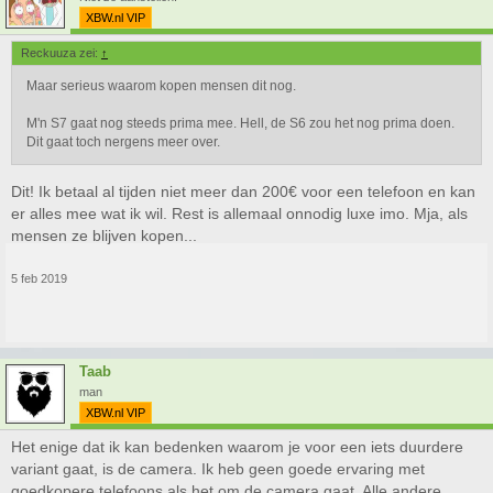
XBW.nl VIP
Reckuuza zei:
↑
Maar serieus waarom kopen mensen dit nog.
M'n S7 gaat nog steeds prima mee. Hell, de S6 zou het nog prima doen.
Dit gaat toch nergens meer over.
Dit! Ik betaal al tijden niet meer dan 200€ voor een telefoon en kan
er alles mee wat ik wil. Rest is allemaal onnodig luxe imo. Mja, als
mensen ze blijven kopen...
5 feb 2019
Taab
man
XBW.nl VIP
Het enige dat ik kan bedenken waarom je voor een iets duurdere
variant gaat, is de camera. Ik heb geen goede ervaring met
goedkopere telefoons als het om de camera gaat. Alle andere