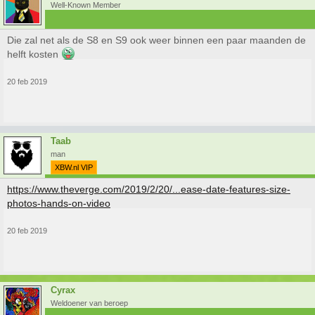
Well-Known Member
Die zal net als de S8 en S9 ook weer binnen een paar maanden de
helft kosten
20 feb 2019
Taab
man
XBW.nl VIP
https://www.theverge.com/2019/2/20/...ease-date-features-size-
photos-hands-on-video
20 feb 2019
Cyrax
Weldoener van beroep