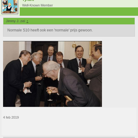
Well-Known Member
Jimmy J. zei:
↑
Normale S10 heeft ook een 'normale' prijs gewoon.
4 feb 2019