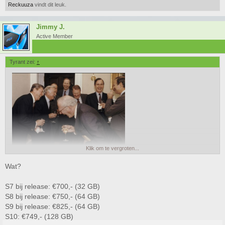
Reckuuza
vindt dit leuk.
Jimmy J.
Active Member
Tyrant zei:
↑
Klik om te vergroten...
Wat?
S7 bij release: €700,- (32 GB)
S8 bij release: €750,- (64 GB)
S9 bij release: €825,- (64 GB)
S10: €749,- (128 GB)