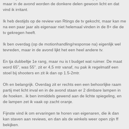
maar in de avond worden de donkere delen gewoon licht en dat
vind ik irritant.
Ik heb destijds op de review van Rtings de tv gekocht, maar kan me
na een paar jaar als eigenaar niet helemaal vinden in de 8+ die de
tv gekregen heeft.
Ik ben overdag (op de motionhandling/response na) eigenlijk wel
tevreden, maar in de avond lijkt het een heel andere tv.
En tja dubbeltje 1e rang, maar nu is t budget wat ruimer. De maat
word 65", was 55". zit er 4,5 mtr vanaf, nu pak ik regelmatif een
stoel bij shooters en zit ik dan op 1.5-2mtr.
Oh en belangrijk. Overdag zit er rechts een een behoorlijke raam
partij met licht inval en in de avond staan er 2 dimbare lampen in
de hoeken.. ik ben inmiddels gewend aan de lichte spiegeling, en
de lampen zet ik vaak op zacht oranje.
Fijnste vind ik om ervaringen te horen van eigenaren, die ik dan
kan staven aan reviews, en dan als de winkels weer open zijn ff
bekijken.