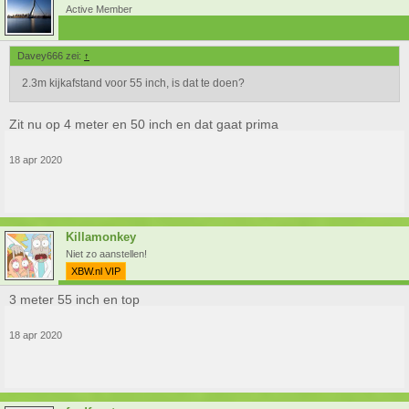
Active Member
Davey666 zei:
↑
2.3m kijkafstand voor 55 inch, is dat te doen?
Zit nu op 4 meter en 50 inch en dat gaat prima
18 apr 2020
Killamonkey
Niet zo aanstellen!
XBW.nl VIP
3 meter 55 inch en top
18 apr 2020