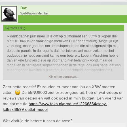
Daz
Well-Known Member
Gyrrack zei:
↑
Ik denk dat het juist moeilijk is om op dit moment een 55" tv te kopen die
niet UHD/4K is (en vaak enige vorm van HDR ondersteunt). Mogelijk zijn
ze er nog, maar gaat het om de instapmodellen die niet uitgerust zijn met
de beste panels. In de regel is dat niet interessant meer, zeker met het
budget dat je hebt verruimd kan je een betere tv kopen. Misschien heb je
dan enkele functies die je op voorhand niet belangrijk vond, maar de
modellen in het lagere segment hebben in de regel ook een panel dat van
minder goede kwaliteit is (contrast, kleur echtheid, homogeniteit etc.).
Klik om te vergroten...
Ik heb de tv markt het afgelopen jaar iets minder gevolgd zodat ik met
name van de top modellen wat heb meegekregen, maar niet het midden
Zeer nette reactie! Er zouden er meer van jou op XBW moeten
segment (hobbymatig volgde ik voorheen alles). Daarom kan ik niet alles
zitten.
De 55NU8000 ziet er zeer goed uit, heb er wat videos en
zeggen over de modellen die je noemt.
reviews van gezien en valt ook goed in mijn budget. Een vriend van
me tipt me de
https://www.foka.nl/product/12266864/sony-
Globaal:
kd55xf8599-outlet-model
XF7004: 50 Hz model, dat leidt tot enige onscherpte bij
bijvoorbeeld voetbal uitzendingen.
Wat vindt je de betere tussen de twee?
XF8599: 100 Hz, heeft een IPS panel. Goede kijkhoeken, minder
goed contrast dan een ander type panel (panel = beeldscherm).