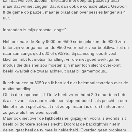
kan dat wel verdubbelen, uiteraard met eet/plas pauzes(haha)
maar dat wil niet zeggen dat ik dan ook de console uitzet. Gewoon
ff de game op pauze.. maar je praat dan over sessies langer als 4
uur.
Inbranden is mijn grootste "angst".
Heb ook naar de Sony 9000 en 9500 serie gekeken, de 9000 zou
beter zijn voor gamen en de 9500 weer beter voor beeldkwaliteit en
naar samsungs qled q80 of q90/95.. Bij samsung lees ik veel
klachten mbt tot motion handling, vrr die niet goed werkt game
modus die dus snel zou moeten zijn maar toch slecht overkomt,
beeld kwaliteit die zwaar achteruit gaat bij gamemodus..
Ik heb nu een nu8050 en ik ben idd niet helemaal tevreden over de
motionhandling.
Of t is de response tijd. De tv heeft vrr en hdmi 2.0 maar toch heb
ik als ik van links naar rechts een slepend beeld.. als je echt in een
film of in een spel zit valt t niet zo op, maar t is er en t irriteert me
zo gauw als t me weer opvalt.
Maar ook niet over de kijkhoek(snel grijzig) en vooral s avonds is t
beeld bij donkere scènes slecht. Doordat de backlightnin niet in
delen, gaat heel de tv mee in helderheid. Overdag geen probleem