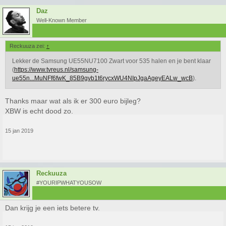
Daz
Well-Known Member
Reckuuza zei:
↑
Lekker de Samsung UE55NU7100 Zwart voor 535 halen en je bent klaar
(
https://www.tvreus.nl/samsung-
ue55n...MuNFf6fwK_85B9gvb1t6rycxWU4NIpJgaAgeyEALw_wcB
).
Thanks maar wat als ik er 300 euro bijleg?
XBW is echt dood zo.
15 jan 2019
Reckuuza
#YOURIPWHATYOUSOW
Dan krijg je een iets betere tv.