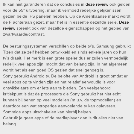
Ik kan niet garanderen dat de conclusies in
deze review
ook gelden
voor de 55" uitvoering, maar ik vermoed redelijke gelijkenissen
gezien beide IPS panelen hebben. Op de Amerikaanse markt wordt
de F achteraan gezet, maar het is in essentie dezelfde serie.
Deze
review
spreekt ook van dezelfde eigenschappen op het gebied van
zwartwaarde/contrast.
De besturingssystemen verschillen op beide tv's. Samsung gebruikt
Tizen dat ze zelf hebben ontwikkeld en sinds enkele jaren op hun
tv's draait. Het merk is een grote speler dus er zullen vermoedelijk
redelijk veel apps zijn, mocht dat van belang zijn. In het algemeen
wordt het als een goed OS gezien dat snel genoeg is.
Sony gebruikt Android tv. De belofte van Android is groot omdat er
veel apps op te vinden zijn en het relatief eenvoudig is voor
ontwikkelaars om er iets aan te bieden. Een veelgehoord
kritiekpunt is dat de processors die Sony gebruikt het niet echt
kunnen bij benen op veel modellen (m.u.v. de topmodellen) en
daardoor een wat stroperige aanvoelende tv kan opleveren.
Sommige apps uitschakelen kan hierbij helpen.
Gebruik je geen apps of de mediaplayer dan is dit alles niet van
belang.