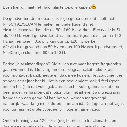
Even hier om niet het Halo Infinite topic te kapen.
De geadverteerde frequentie is regio gebonden, dat heeft met
NTSC/PAL/SECAM te maken en onderliggend met
elektriciteitsnetwerken die op 50 of 60 Hz werken. Een tv die in EU
als 100 Hz wordt geadverteerd kan normaal gesproken prima 120
Hz aan en tonen. Jouw tv kan dus op 120 Hz werken.
We zijn hier gewend aan 50 Hz en dus 100 Hz wordt geadverteerd,
NTSC regio idem met 60 en 120 Hz.
Bedoel je tv uitzendingen? Die zullen niet naar hogere frequenties
gaan vermoed ik. Het vergt meer opslagcapaciteit, rekenkracht
voor montage, bandbreedte en daarmee kosten. Het zorgt niet per
se voor een fijner beeld. Het is een heel andere look & feel (geen
motion blur) en dat voelt gek aan, te echt. Voor games is dat een
heel ander verhaal omdat motion blur niet inherent aanwezig is in
frames van een game (al kan het wel worden toegevoegd
natuurlijk, waar lang niet iedereen fan van is). De lagere input lag is
voor games het grote voordeel bij hogere frame rates.
Ondersteuning voor 120 Hz is (nog) een niche functionaliteit en
daarmee niet iets dat op de voorgrond wordt gelegd door