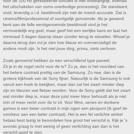
voor de 100 Hz gerelateerde functies is niet onbelangrijk, evenals
enkele andere modellen die je zelf aanhaalt, dat is wel handig.
het uitschakelen van soms overbodige processing). De standaard,
Onderaan top 7 lijst is een panel te vinden dat je kunt open klikken voor
meer modellen die goed scoren bij hen.
vivid, levendig o.i.d. beeldmodi zijn niet de meest accurate. Dat is
cinema/film/professional of soortgelijk genoemde. Als je gewend
bent aan de felle eerstgenoemde beeldmodi vind je het
vermoedelijk erg geel, maar geef het een eerlijke kans en laat het
minimaal 3 dagen daarop staan zonder terug te wisselen. Wissel je
daarna terug dan zul je zien hoe blauw en oververzadigd de
andere modi zijn. Is het niet jouw ding, prima, niets verloren.
Zoals genoemd hebben ze een verschillend type paneel.
Zit je in de regel recht voor de tv? Zo ja, dan is het voordeel van
het betere contrast prettig van de Samsung. Zo nee, dan is de
grotere kijkhoek van de Sony fijner. Natuurlijk is de Samsung tv ook
vanuit een hoek te bekijken, maar dan zal het zwart minder diep
zijn en kleuren wat fletser worden. Voor de Sony geldt dat het zwart
wat minder diep is, maar deze juist meer kleur behoudt als je niet
min of meer recht voor de tv zit. Voor films, series en donkere
games is een beter contrast in mijn ogen een pluspunt (ik geef de
voorkeur aan een beter contrast). Het is een fel verlichte winkel
helaas best lastig te beoordelen hoe groot het verschil is. Kijk je 's
avonds graag tv met weinig of geen verlichting aan dan is het
verschil goed te zien.