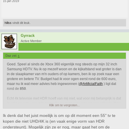
15 jan 2019
hillss
vindt dit leuk.
Gyrrack
Active Member
Daz zei:
↑
Goed. Speel al sinds de Xbox 360 eigenlijk nog steeds op mijn 32 inch
Samsung HDTV. Nu ik op mezelf woon en de kijkafstand wat groter is dan
in de slaapkamer van m'n ouders of op kamers, ben ik op zoek naar een
grotere en betere TV. Budget had ik voor ogen eerst rond de 600 euro,
maar nu ik wat meer advies heb ingewonnen (
@ArtificialFaith
) ligt dat
rond de
850
.
Echt 4k televisie met HDR hoeft van mij niet, wat voor mij belangrijk is dat
ik echt waarde voor m'n geld krijg en dat het daarnaast een stijlvolle TV is.
Klik om te vergroten...
Qua formaat lijkt 55 inch mij wel verstandig. Mainly gebruik ik de televisie
voor gamen (oude PS4, die 4k hoeft van mij niet), voetbal en af en toe een
Ik denk dat het juist moeilijk is om op dit moment een 55" tv te
film/serie.
kopen die niet UHD/4K is (en vaak enige vorm van HDR
ondersteunt). Mogelijk zijn ze er nog, maar gaat het om de
Nu kwam ik een aantal televisies tegen maar ik vindt het zelf lastig om te