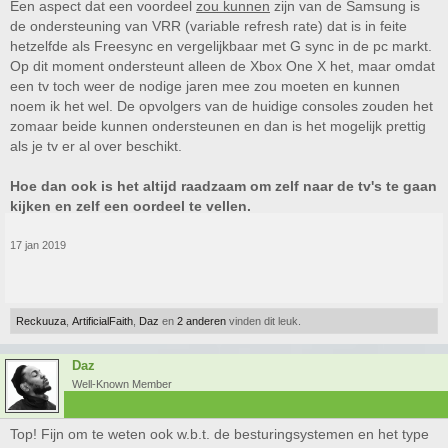
Een aspect dat een voordeel
zou kunnen
zijn van de Samsung is
de ondersteuning van VRR (variable refresh rate) dat is in feite
hetzelfde als Freesync en vergelijkbaar met G sync in de pc markt.
Op dit moment ondersteunt alleen de Xbox One X het, maar omdat
een tv toch weer de nodige jaren mee zou moeten en kunnen
noem ik het wel. De opvolgers van de huidige consoles zouden het
zomaar beide kunnen ondersteunen en dan is het mogelijk prettig
als je tv er al over beschikt.
Hoe dan ook is het altijd raadzaam om zelf naar de tv's te gaan
kijken en zelf een oordeel te vellen.
17 jan 2019
Reckuuza
,
ArtificialFaith
,
Daz
en
2 anderen
vinden dit leuk.
Daz
Well-Known Member
Top! Fijn om te weten ook w.b.t. de besturingsystemen en het type