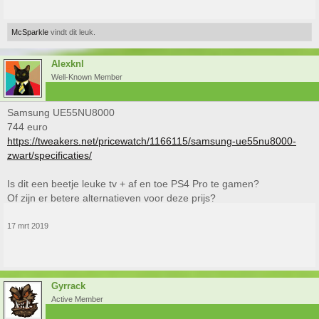
McSparkle
vindt dit leuk.
Alexknl
Well-Known Member
Samsung UE55NU8000
744 euro
https://tweakers.net/pricewatch/1166115/samsung-ue55nu8000-
zwart/specificaties/
Is dit een beetje leuke tv + af en toe PS4 Pro te gamen?
Of zijn er betere alternatieven voor deze prijs?
17 mrt 2019
Gyrrack
Active Member