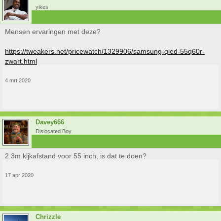
yikes
Mensen ervaringen met deze?
https://tweakers.net/pricewatch/1329906/samsung-qled-55q60r-
zwart.html
4 mrt 2020
Davey666
Dislocated Boy
2.3m kijkafstand voor 55 inch, is dat te doen?
17 apr 2020
Chrizzle