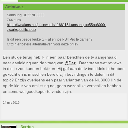
Alexknl zei:
↑
Samsung UE55NU8000
744 euro
https://tweakers.net/pricewatch/1166115/samsung-ue55nu8000-
zwart/specificaties/
Is dit een beetje leuke tv + af en toe PS4 Pro te gamen?
Of zijn er betere alternatieven voor deze prijs?
Een stukje terug heb ik in een paar berichten de tv aangehaald
naar aanleiding van de vraag van
@Daz
. Daar staan wat reviews
in die je zou kunnen bekijken. Hij gaf aan de tv inmiddels te hebben
gekocht en is misschien bereid zijn bevindingen te delen in dit
topic? Er zijn overigens een paar varianten van de NU8000 lijn de,
op de kleur van omlijsting na, geen wezenlijke verschillen hebben
en soms wel goedkoper te vinden zijn.
24 mrt 2019
Nerrion