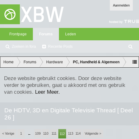
Aanmelden
Frontpage
Forums
Leden
Zoeken in fora
Recente Posts
Z
oe
ke
Home
Forums
Hardware
PC, Handheld & Algemeen
n
Deze website gebruikt cookies. Door deze website
verder te gebruiken, gaat u akkoord met ons gebruik
van cookies.
Leer Meer.
De HDTV, 3D en Digitale Televisie Thread [ Deel
26 ]
< Vorige
1
109
110
111
113
114
Volgende >
←
112