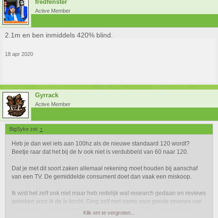
fredfenster
Active Member
2.1m en ben inmiddels 420% blind.
18 apr 2020
Gyrrack
Active Member
BigSyke zei:
↑
Heb je dan wel iets aan 100hz als de nieuwe standaard 120 wordt?
Beetje raar dat het bij de tv ook niet is verdubbeld van 60 naar 120.
Dat je met dit soort zaken allemaal rekening moet houden bij aanschaf
van een TV. De gemiddelde consument doet dan vaak een miskoop.
Ik wist het zelf ook niet maar heb redelijk wat research gedaan en reviews
gekeken voor ik de tv kocht. Ging zelf met name voor goede reveiws van
de tech site en 49 inch met triluminos en goede HDR is erg zeldzaam.
Klik om te vergroten...