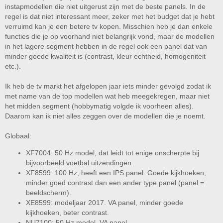
instapmodellen die niet uitgerust zijn met de beste panels. In de
bepalen waarom de 1 beter is dan de ander. Verder heb ik ook geen
verstand van 50, 60 of 120Hz. Als de tv maar geen verschikkelijke input
regel is dat niet interessant meer, zeker met het budget dat je hebt
lag heeft.
verruimd kan je een betere tv kopen. Misschien heb je dan enkele
functies die je op voorhand niet belangrijk vond, maar de modellen
Deze drie bijvoorbeeld. Ruim 100,- verschil. Maar zit er dan ook in
in het lagere segment hebben in de regel ook een panel dat van
kwaliteit/performance veel verschil?
minder goede kwaliteit is (contrast, kleur echtheid, homogeniteit
https://www.coolblue.nl/product/813227/sony-kd-55xf7004.html
etc.).
https://tweakers.net/pricewatch/1160535/sony-kd-55xf8599-zwart/reviews/
https://tweakers.net/pricewatch/751159/sony-kd-55xe8599-zwart/reviews/
(wat is er storend aan kijkhoek?)
Ik heb de tv markt het afgelopen jaar iets minder gevolgd zodat ik
met name van de top modellen wat heb meegekregen, maar niet
Stuk goedkoper:
het midden segment (hobbymatig volgde ik voorheen alles).
https://tweakers.net/pricewatch/1167485/samsung-ue55nu7100-zwart.html
Daarom kan ik niet alles zeggen over de modellen die je noemt.
En nog duurder, maar volgens mij krijgt deze niet zoveel goede recensies:
https://tweakers.net/pricewatch/1210457/lg-55sk8000plb-zwart.html
Globaal:
XF7004: 50 Hz model, dat leidt tot enige onscherpte bij
bijvoorbeeld voetbal uitzendingen.
XF8599: 100 Hz, heeft een IPS panel. Goede kijkhoeken,
minder goed contrast dan een ander type panel (panel =
beeldscherm).
XE8599: modeljaar 2017. VA panel, minder goede
kijkhoeken, beter contrast.
NU7100: 50 Hz model. VA panel.