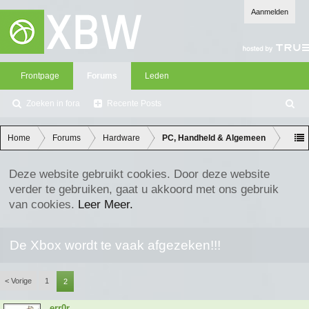
Aanmelden
Frontpage
Forums
Leden
Zoeken in fora
Recente Posts
Z
oe
ke
Home
Forums
Hardware
PC, Handheld & Algemeen
n
Deze website gebruikt cookies. Door deze website
verder te gebruiken, gaat u akkoord met ons gebruik
van cookies.
Leer Meer.
De Xbox wordt te vaak afgezeken!!!
< Vorige
1
2
err0r