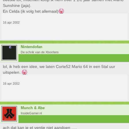
Sunshine (jaja).
En Celda (ik volg het allemaal)
16 apr 2002
Nintendofan
De schrik van de Xboxfans
lol, ik heb een idee, we laten Corte52 Mario 64 in een 5tal uur
uitspelen..
16 apr 2002
Munch & Abe
InsideGamer.nl
ach dat kan je et ventje niet aandoen .....