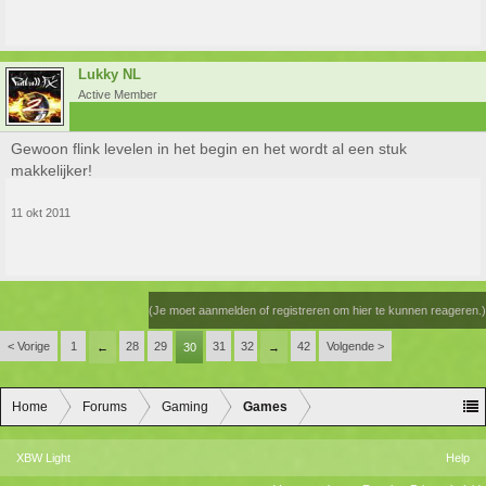
Lukky NL
Active Member
Gewoon flink levelen in het begin en het wordt al een stuk
makkelijker!
11 okt 2011
(Je moet aanmelden of registreren om hier te kunnen reageren.)
< Vorige
1
28
29
31
32
42
Volgende >
←
30
→
Home
Forums
Gaming
Games
XBW Light
Help