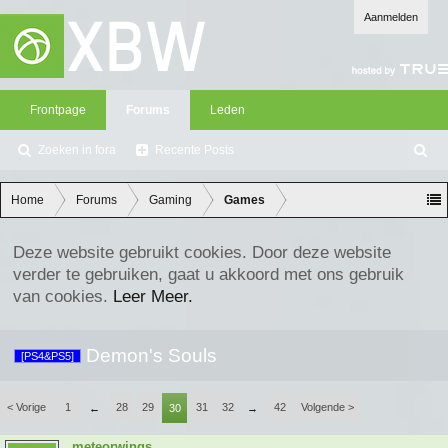
Aanmelden
Frontpage
Forums
Leden
Zoeken in fora
Recente Posts
Z
oe
ke
Home
Forums
Gaming
Games
n
Deze website gebruikt cookies. Door deze website
verder te gebruiken, gaat u akkoord met ons gebruik
van cookies.
Leer Meer.
Demon's Souls
[PS4&PS5]
< Vorige
1
28
29
31
32
42
Volgende >
←
30
→
meteorwings