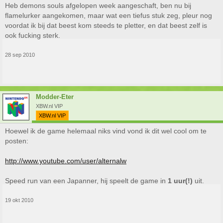
Heb demons souls afgelopen week aangeschaft, ben nu bij
flamelurker aangekomen, maar wat een tiefus stuk zeg, pleur nog
voordat ik bij dat beest kom steeds te pletter, en dat beest zelf is
ook fucking sterk.
28 sep 2010
Modder-Eter
XBW.nl VIP
XBW.nl VIP
Hoewel ik de game helemaal niks vind vond ik dit wel cool om te
posten:
http://www.youtube.com/user/alternalw
Speed run van een Japanner, hij speelt de game in
1 uur(!)
uit.
19 okt 2010