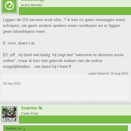
Active Member
Liggen de DS servers eruit ofzo..? ik kan nu geen messages meer
schrijven, zie geen andere spelers meer rondlopen en er liggen
geen bloodstains meer.
E: nvm, doen t al.
E2: pff.. hij doet wel lastig. hij zegt wel ''welcome to demons souls
online'', maar ik kan niet gebruik maken van de online
mogelijkheden... net deed hij t heel ff
Laatst bewerkt:
16 aug 2010
16 aug 2010
Snatcher NL
Cyber Punk
Delphiki zei:
↑