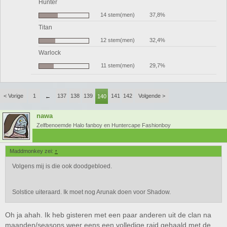
Hunter
14 stem(men)
37,8%
Titan
12 stem(men)
32,4%
Warlock
11 stem(men)
29,7%
< Vorige
1
137
138
139
141
142
Volgende >
←
140
nawa
Zelfbenoemde Halo fanboy en Huntercape Fashionboy
Maddmonkey zei:
↑
Volgens mij is die ook doodgebloed.
Solstice uiteraard. Ik moet nog Arunak doen voor Shadow.
Oh ja ahah. Ik heb gisteren met een paar anderen uit de clan na
maanden/seasons weer eens een volledige raid gehaald met de