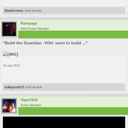
Maddmonkey
vindt dit leuk.
Rampage
Well-Known Member
"Build the Guardian -YOU- want to build ..."
16 aug 2019
bulletproof010
vindt dit leuk.
VapoChill
Active Member