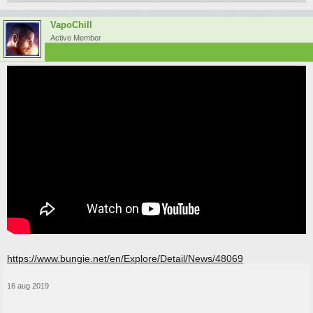
VapoChill
Active Member
https://www.bungie.net/en/Explore/Detail/News/48069
16 aug 2019